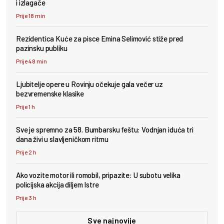
i izlagače
Prije 18 min
Rezidentica Kuće za pisce Emina Selimović stiže pred
pazinsku publiku
Prije 48 min
Ljubitelje opere u Rovinju očekuje gala večer uz
bezvremenske klasike
Prije 1 h
Sve je spremno za 58. Bumbarsku feštu: Vodnjan iduća tri
dana živi u slavljeničkom ritmu
Prije 2 h
Ako vozite motor ili romobil, pripazite: U subotu velika
policijska akcija diljem Istre
Prije 3 h
Sve najnovije