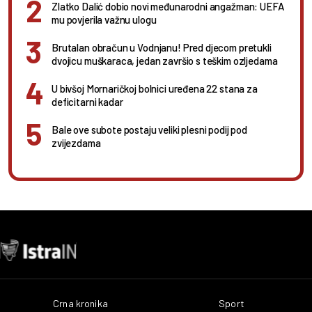
Zlatko Dalić dobio novi međunarodni angažman: UEFA
mu povjerila važnu ulogu
Brutalan obračun u Vodnjanu! Pred djecom pretukli
dvojicu muškaraca, jedan završio s teškim ozljedama
U bivšoj Mornaričkoj bolnici uređena 22 stana za
deficitarni kadar
Bale ove subote postaju veliki plesni podij pod
zvijezdama
Crna kronika
Sport