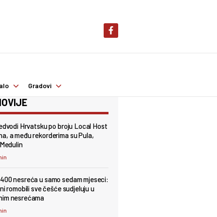
alo
Gradovi
OVIJE
redvodi Hrvatsku po broju Local Host
a, a među rekorderima su Pula,
 Medulin
min
400 nesreća u samo sedam mjeseci:
ni romobili sve češće sudjeluju u
nim nesrećama
min