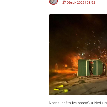
27 Ožujak 2025
I
09:52
Noćas, nešto iza ponoći, u Medulin