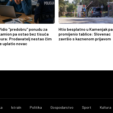
Vidio "predobru" ponudu za
Htio besplatno u Kamenjak pa
kamion pa ostao bez tisuća
promijenio tablice: Slovenac
eura: Prodavatelj nestao čim
završio s kaznenom prijavom
je uplatio novac
ka
IstraIn
Politika
Gospodarstvo
Sport
Kultura