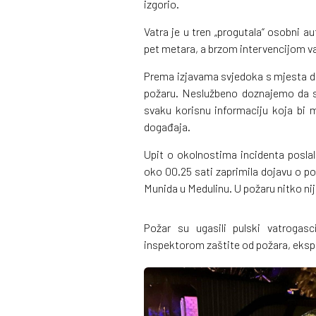
izgorio.
Vatra je u tren „progutala“ osobni a
pet metara, a brzom intervencijom va
Prema izjavama svjedoka s mjesta d
požaru. Neslužbeno doznajemo da su
svaku korisnu informaciju koja bi 
događaja.
Upit o okolnostima incidenta poslali 
oko 00.25 sati zaprimila dojavu o po
Munida u Medulinu. U požaru nitko nij
Požar su ugasili pulski vatrogasci
inspektorom zaštite od požara, ekspl