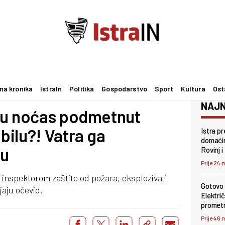
na kronika
IstraIn
Politika
Gospodarstvo
Sport
Kultura
Ost
NAJN
nu noćas podmetnut
ilu?! Vatra ga
Istra p
domaćin
nu
Rovinj i
Prije 24 
s inspektorom zaštite od požara, eksploziva i
Gotovo 
jaju očevid.
Električ
promet
Prije 46 