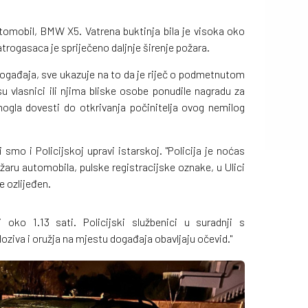
utomobil, BMW X5. Vatrena buktinja bila je visoka oko
trogasaca je spriječeno daljnje širenje požara.
ogađaja, sve ukazuje na to da je riječ o podmetnutom
 vlasnici ili njima bliske osobe ponudile nagradu za
mogla dovesti do otkrivanja počinitelja ovog nemilog
smo i Policijskoj upravi istarskoj. "Policija je noćas
žaru automobila, pulske registracijske oznake, u Ulici
e ozlijeđen.
 oko 1.13 sati. Policijski službenici u suradnji s
oziva i oružja na mjestu događaja obavljaju očevid."