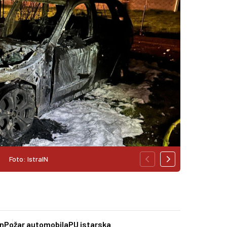
Foto: IstraIN
n
Požar automobila
PU istarska