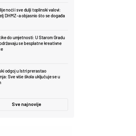
ije noći i sve dulji toplinski valovi:
lj DHMZ-a objasnio što se događa
tike do umjetnosti: U Starom Gradu
održavaju se besplatne kreativne
ce
ki odgoj u Istri prerastao
ja: Sve više škola uključuje se u
m
Sve najnovije