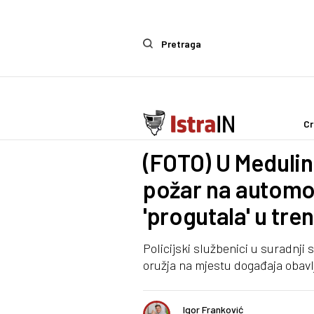
Pretraga
Cr
Crna kronika
(FOTO) U Meduli
požar na automob
'progutala' u tre
Policijski službenici u suradnji 
oružja na mjestu događaja obavl
Igor Franković