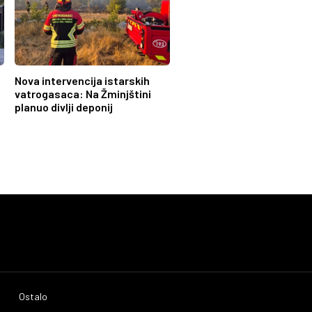
Nova intervencija istarskih
vatrogasaca: Na Žminjštini
planuo divlji deponij
Ostalo