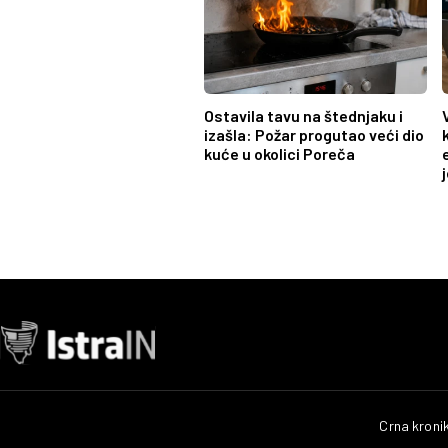
Ostavila tavu na štednjaku i
izašla: Požar progutao veći dio
kuće u okolici Poreča
Crna kroni