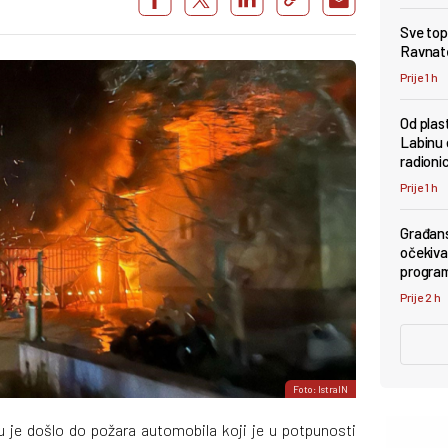
Sve topl
Ravnate
Prije 1 h
Od plas
Labinu 
radioni
Prije 1 h
Građans
očekivan
progra
Prije 2 h
Foto: IstraIN
u je došlo do požara automobila koji je u potpunosti