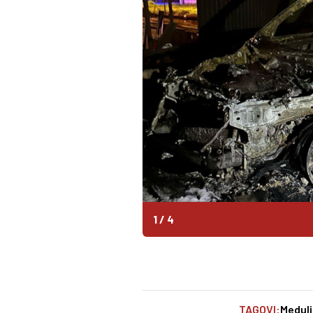
1
/
4
TAGOVI:
Meduli