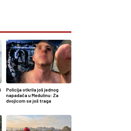
i
Policija otkrila još jednog
napadača u Medulinu: Za
dvojicom se još traga