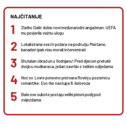
NAJČITANIJE
Zlatko Dalić dobio novi međunarodni angažman: UEFA
mu povjerila važnu ulogu
Lokalizirana sva tri požara na području Marčane,
kanaderi ipak nisu morali intervenirati
Brutalan obračun u Vodnjanu! Pred djecom pretukli
dvojicu muškaraca, jedan završio s teškim ozljedama
Noć sv. Lovre ponovno pretvara Rovinj u pozornicu
romantike: Evo tko nastupa 8. kolovoza
Bale ove subote postaju veliki plesni podij pod
zvijezdama