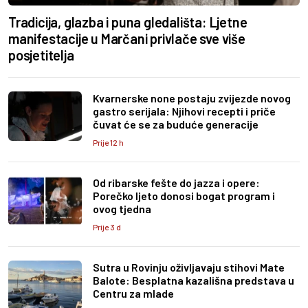
Tradicija, glazba i puna gledališta: Ljetne
manifestacije u Marčani privlače sve više
posjetitelja
Kvarnerske none postaju zvijezde novog
gastro serijala: Njihovi recepti i priče
čuvat će se za buduće generacije
Prije 12 h
Od ribarske fešte do jazza i opere:
Porečko ljeto donosi bogat program i
ovog tjedna
Prije 3 d
Sutra u Rovinju oživljavaju stihovi Mate
Balote: Besplatna kazališna predstava u
Centru za mlade