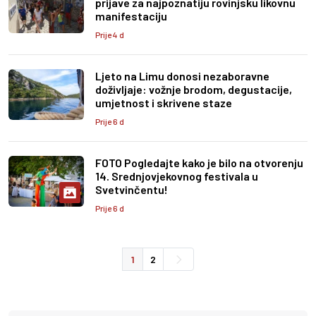
prijave za najpoznatiju rovinjsku likovnu
manifestaciju
Prije 4 d
Ljeto na Limu donosi nezaboravne
doživljaje: vožnje brodom, degustacije,
umjetnost i skrivene staze
Prije 6 d
FOTO Pogledajte kako je bilo na otvorenju
14. Srednjovjekovnog festivala u
Svetvinčentu!
Prije 6 d
1
2