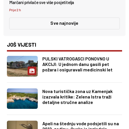
Marčani privlače sve više posjetitelja
Prije 2 h
Sve najnovije
JOŠ VIJESTI
PULSKI VATROGASCI PONOVNO U
AKCIJI: U jednom danu gasili pet
požara i osiguravali medicinski let
Nova turistička zona uz Kamenjak
izazvala kritike: Zelena Istra traži
detaljne stručne analize
Apeli na štednju vode podsjetili su na
2012. godinu: Ovako je izgledalo