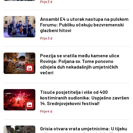
Prije 3 d
Ansambl E4 u utorak nastupa na pulskom
Forumu: Publiku očekuju bezvremenski
glazbeni hitovi
Prije 3 d
Poezija se vratila među kamene ulice
Rovinja: Poljana sv. Tome ponovno
oživjela duh nekadašnjih umjetničkih
večeri
Tisuće posjetitelja i više od 400
kostimiranih sudionika: Uspješno završen
14. Srednjovjekovni festival!
Prije 4 d
Grisia otvara vrata umjetnicima: U tijeku