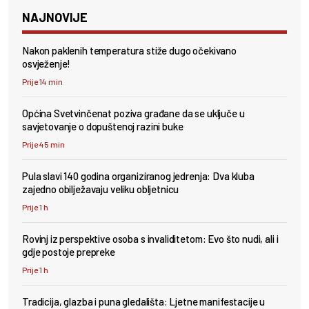
NAJNOVIJE
Nakon paklenih temperatura stiže dugo očekivano
osvježenje!
Prije 14 min
Općina Svetvinčenat poziva građane da se uključe u
savjetovanje o dopuštenoj razini buke
Prije 45 min
Pula slavi 140 godina organiziranog jedrenja: Dva kluba
zajedno obilježavaju veliku obljetnicu
Prije 1 h
Rovinj iz perspektive osoba s invaliditetom: Evo što nudi, ali i
gdje postoje prepreke
Prije 1 h
Tradicija, glazba i puna gledališta: Ljetne manifestacije u