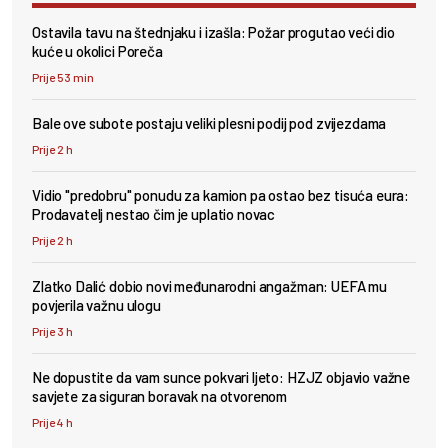
Ostavila tavu na štednjaku i izašla: Požar progutao veći dio
kuće u okolici Poreča
Prije 53 min
Bale ove subote postaju veliki plesni podij pod zvijezdama
Prije 2 h
Vidio "predobru" ponudu za kamion pa ostao bez tisuća eura:
Prodavatelj nestao čim je uplatio novac
Prije 2 h
Zlatko Dalić dobio novi međunarodni angažman: UEFA mu
povjerila važnu ulogu
Prije 3 h
Ne dopustite da vam sunce pokvari ljeto: HZJZ objavio važne
savjete za siguran boravak na otvorenom
Prije 4 h