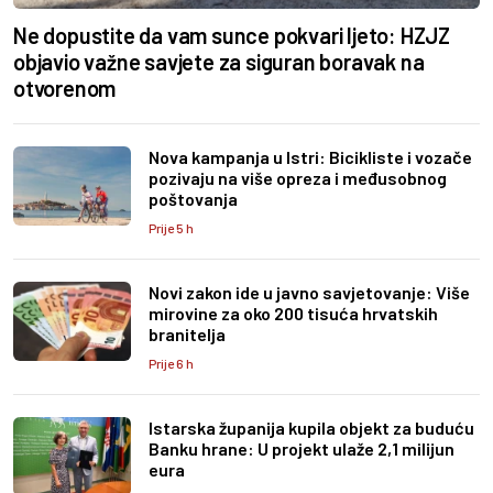
Ne dopustite da vam sunce pokvari ljeto: HZJZ
objavio važne savjete za siguran boravak na
otvorenom
Nova kampanja u Istri: Bicikliste i vozače
pozivaju na više opreza i međusobnog
poštovanja
Prije 5 h
Novi zakon ide u javno savjetovanje: Više
mirovine za oko 200 tisuća hrvatskih
branitelja
Prije 6 h
Istarska županija kupila objekt za buduću
Banku hrane: U projekt ulaže 2,1 milijun
eura