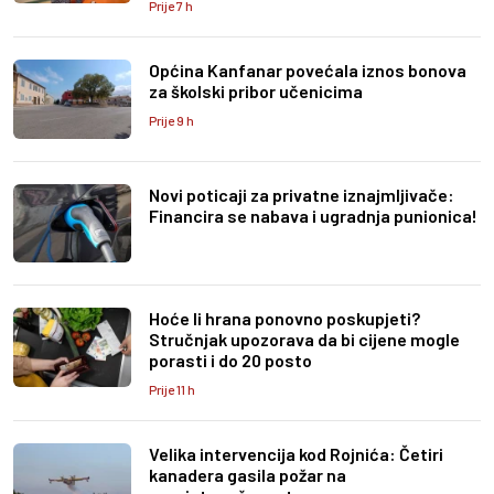
Prije 7 h
Općina Kanfanar povećala iznos bonova
za školski pribor učenicima
Prije 9 h
Novi poticaji za privatne iznajmljivače:
Financira se nabava i ugradnja punionica!
Hoće li hrana ponovno poskupjeti?
Stručnjak upozorava da bi cijene mogle
porasti i do 20 posto
Prije 11 h
Velika intervencija kod Rojnića: Četiri
kanadera gasila požar na