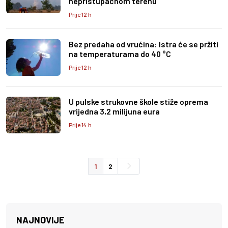
nepristupačnom terenu
Prije 12 h
Bez predaha od vrućina: Istra će se pržiti
na temperaturama do 40 °C
Prije 12 h
U pulske strukovne škole stiže oprema
vrijedna 3,2 milijuna eura
Prije 14 h
1
2
NAJNOVIJE