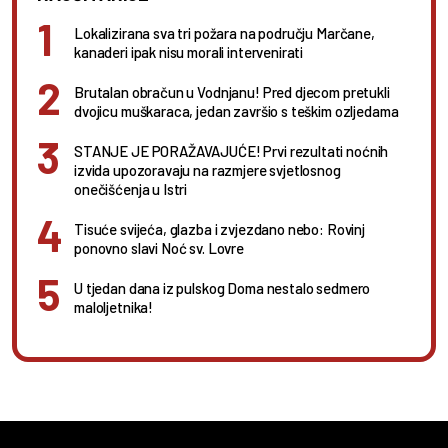
Lokalizirana sva tri požara na području Marčane,
kanaderi ipak nisu morali intervenirati
Brutalan obračun u Vodnjanu! Pred djecom pretukli
dvojicu muškaraca, jedan završio s teškim ozljedama
STANJE JE PORAŽAVAJUĆE! Prvi rezultati noćnih
izvida upozoravaju na razmjere svjetlosnog
onečišćenja u Istri
Tisuće svijeća, glazba i zvjezdano nebo: Rovinj
ponovno slavi Noć sv. Lovre
U tjedan dana iz pulskog Doma nestalo sedmero
maloljetnika!