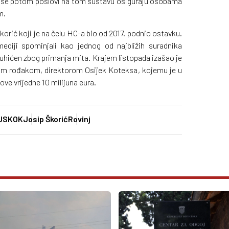
 da se potom poslovi na tom sustavu osiguraju osobama
m.
Škorić koji je na čelu HC-a bio od 2017. podnio ostavku.
ediji spominjali kao jednog od najbližih suradnika
 uhićen zbog primanja mita. Krajem listopada izašao je
ojim rođakom, direktorom Osijek Koteksa, kojemu je u
e vrijedne 10 milijuna eura.
USKOK
Josip Škorić
Rovinj