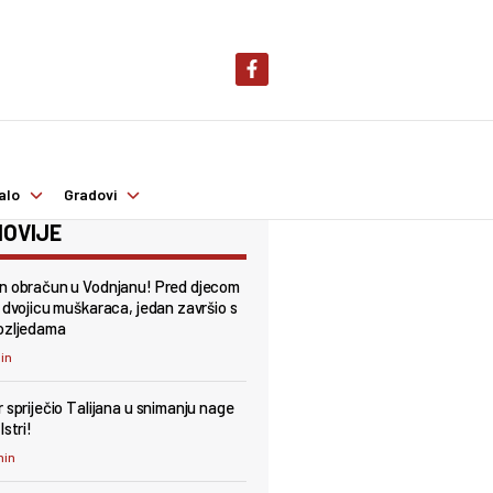
alo
Gradovi
OVIJE
n obračun u Vodnjanu! Pred djecom
i dvojicu muškaraca, jedan završio s
ozljedama
min
r spriječio Talijana u snimanju nage
Istri!
min