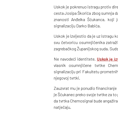
Uskok je pokrenuo istragu protiv dir
cesta Josipa Škorića zbog sumnja da
znanosti Anđelka Šćukanca, koji 
signalizaciju Darko Babića.
Uskok je izvijestio da je uz istragu 
svu četvoricu osumnjičenika zatraži
zagrebačkog Županijskog suda. Sudsk
Ne navodeći identitete,
Uskok je iz
vlasnik osumnjičene tvrtke Chem
signalizaciju pri Fakultetu prometn
njegovoj tvrtki.
Zauzvrat mu je ponudio financiranje 
je Šćukanec preko svoje tvrtke za to 
da tvrtka Chemosignal bude angažira
natječaju.