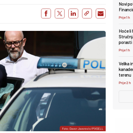
Novi pot
Financi
Prije 1 h
Hoće li
Stručnj
porasti 
Prije 1 h
Velika i
kanader
terenu
Prije 2 h
Foto: Davor Javorovic/PIXSELL