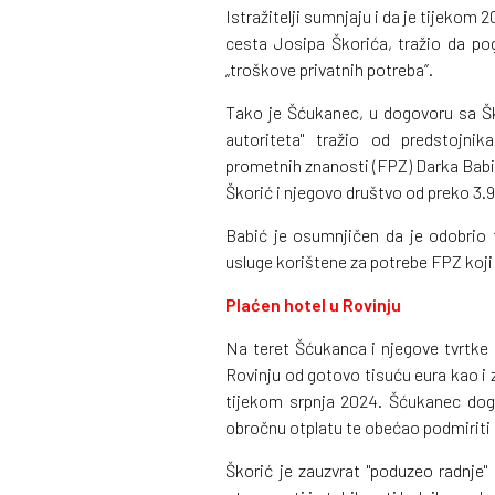
Istražitelji sumnjaju i da je tijekom
cesta Josipa Škorića, tražio da po
„troškove privatnih potreba”.
Tako je Šćukanec, u dogovoru sa Šk
autoriteta" tražio od predstojni
prometnih znanosti (FPZ) Darka Babić,
Škorić i njegovo društvo od preko 3.
Babić je osumnjičen da je odobrio 
usluge korištene za potrebe FPZ koji 
Plaćen hotel u Rovinju
Na teret Šćukanca i njegove tvrtke 
Rovinju od gotovo tisuću eura kao i 
tijekom srpnja 2024. Šćukanec dog
obročnu otplatu te obećao podmiriti 
Škorić je zauzvrat "poduzeo radnje