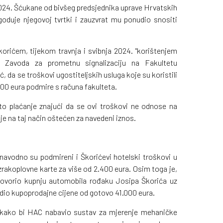
 2024. Šćukane od bivšeg predsjednika uprave Hrvatskih
goduje njegovoj tvrtki i zauzvrat mu ponudio snositi
orićem, tijekom travnja i svibnja 2024. "korištenjem
ka Zavoda za prometnu signalizaciju na Fakultetu
 da se troškovi ugostiteljskih usluga koje su koristili
900 eura podmire s računa fakulteta.
to plaćanje znajući da se ovi troškovi ne odnose na
je na taj način oštećen za navedeni iznos.
navodno su podmireni i Škorićevi hotelski troškovi u
zrakoplovne karte za više od 2.400 eura. Osim toga je,
ovorio kupnju automobila rođaku Josipa Škorića uz
dio kupoprodajne cijene od gotovo 41.000 eura.
" kako bi HAC nabavio sustav za mjerenje mehaničke