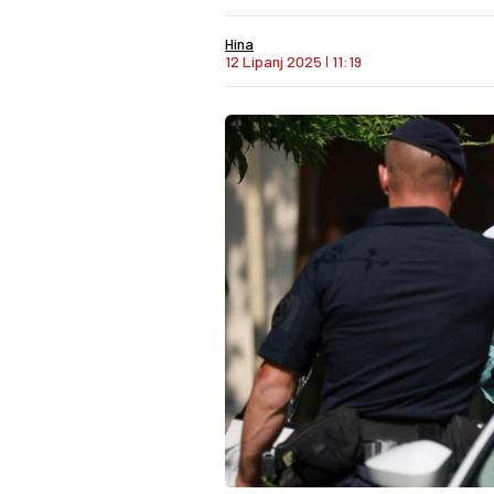
Hina
12 Lipanj 2025
I
11:19