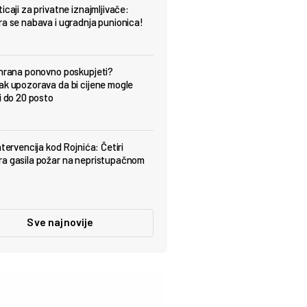
icaji za privatne iznajmljivače:
ra se nabava i ugradnja punionica!
 hrana ponovno poskupjeti?
ak upozorava da bi cijene mogle
i do 20 posto
ntervencija kod Rojnića: Četiri
a gasila požar na nepristupačnom
Sve najnovije