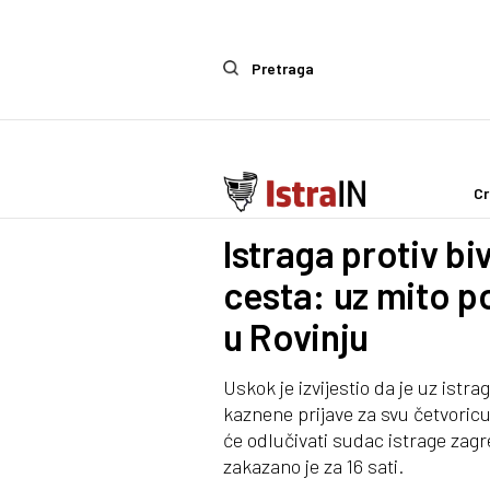
Pretraga
Cr
Crna kronika
Istraga protiv b
cesta: uz mito po
u Rovinju
Uskok je izvijestio da je uz istr
kaznene prijave za svu četvoricu
će odlučivati sudac istrage za
zakazano je za 16 sati.