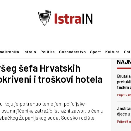
na kronika
IstraIn
Politika
Gospodarstvo
Sport
Kultura
Ost
NAJN
ivšeg šefa Hrvatskih
kriveni i troškovi hotela
Brutala
pretukl
teškim 
Prije 12 
agu koju je pokrenuo temeljem policijske
Zaštita
 osumnjičenika zatražio istražni zatvor, o čemu
djece u 
grebačkog Županijskog suda. Sudsko ročište
Prije 45 