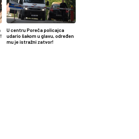
a
U centru Poreča policajca
!
udario šakom u glavu, određen
mu je istražni zatvor!