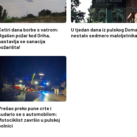
Četiri dana borbe s vatrom:
U tjedan dana iz pulskog Dom
Ugašen požar kod Oriha,
nestalo sedmero maloljetnika
nastavlja se sanacija
požarišta!
Prešao preko pune crte i
sudario se s automobilom:
Motociklist završio u pulskoj
bolnici