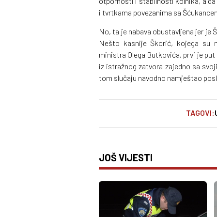
otpornosti i stabilnosti kolnika, a
i tvrtkama povezanima sa Šćukance
No, ta je nabava obustavljena jer je 
Nešto kasnije Škorić, kojega su m
ministra Olega Butkovića, prvi je put
iz istražnog zatvora zajedno sa sv
tom slučaju navodno namještao poslov
TAGOVI:
JOŠ VIJESTI