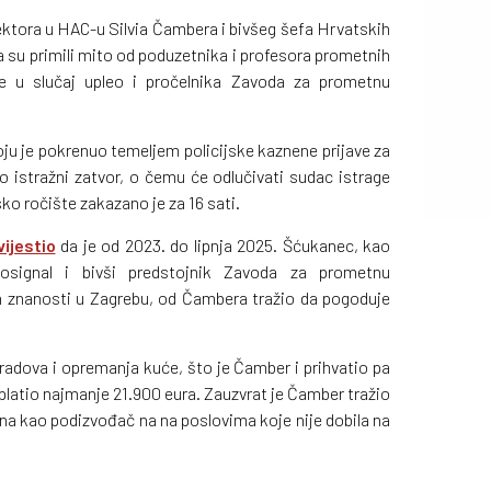
ektora u HAC-u Silvia Čambera i bivšeg šefa Hrvatskih
 su primili mito od poduzetnika i profesora prometnih
je u slučaj upleo i pročelnika Zavoda za prometnu
koju je pokrenuo temeljem policijske kaznene prijave za
o istražni zatvor, o čemu će odlučivati sudac istrage
o ročište zakazano je za 16 sati.
vijestio
da je od 2023. do lipnja 2025. Šćukanec, kao
osignal i bivši predstojnik Zavoda za prometnu
ih znanosti u Zagrebu, od Čambera tražio da pogoduje
radova i opremanja kuće, što je Čamber i prihvatio pa
platio najmanje 21.900 eura. Zauzvrat je Čamber tražio
na kao podizvođač na na poslovima koje nije dobila na