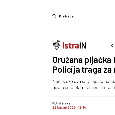
Pretraga
Cr
Crna kronika
Oružana pljačka 
Policija traga z
Noćas oko dva sata ujutro nepozna
novac od djelatnika benzinske p
PU istarska
22 Lipanj 2025
I
12:14