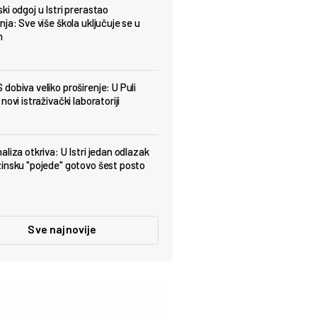
ki odgoj u Istri prerastao
ja: Sve više škola uključuje se u
m
dobiva veliko proširenje: U Puli
novi istraživački laboratoriji
aliza otkriva: U Istri jedan odlazak
insku "pojede" gotovo šest posto
Sve najnovije