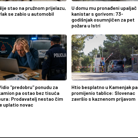
Nije stao na pružnom prijelazu,
U domu mu pronađeni upaljač 
vlak se zabio u automobil
kanistar s gorivom: 73-
godišnjak osumnjičen za pet
požara u Istri
Vidio "predobru" ponudu za
Htio besplatno u Kamenjak pa
kamion pa ostao bez tisuća
promijenio tablice: Slovenac
eura: Prodavatelj nestao čim
završio s kaznenom prijavom
je uplatio novac