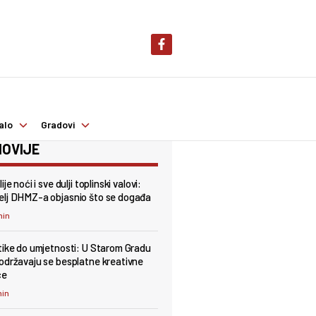
alo
Gradovi
OVIJE
ije noći i sve dulji toplinski valovi:
lj DHMZ-a objasnio što se događa
min
tike do umjetnosti: U Starom Gradu
održavaju se besplatne kreativne
ce
min