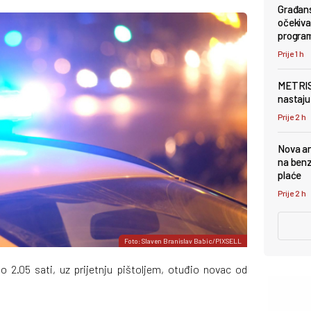
Građans
očekivan
progra
Prije 1 h
METRIS 
nastaju 
Prije 2 h
Nova an
na benz
plaće
Prije 2 h
Foto: Slaven Branislav Babic/PIXSELL
ko 2.05 sati, uz prijetnju pištoljem, otuđio novac od