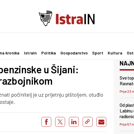
na kronika
IstraIn
Politika
Gospodarstvo
Sport
Kultura
Ost
NAJN
benzinske u Šijani:
a razbojnikom
Sve topl
Ravnate
Prije 23 
ti počinitelj je uz prijetnju pištoljem, otuđio
ostaje.
Od plas
Labinu 
radioni
Prije 57 