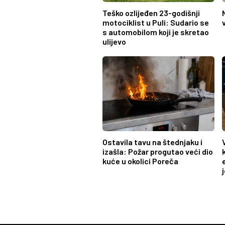
Teško ozlijeđen 23-godišnji
motociklist u Puli: Sudario se
s automobilom koji je skretao
ulijevo
Ostavila tavu na štednjaku i
izašla: Požar progutao veći dio
kuće u okolici Poreča