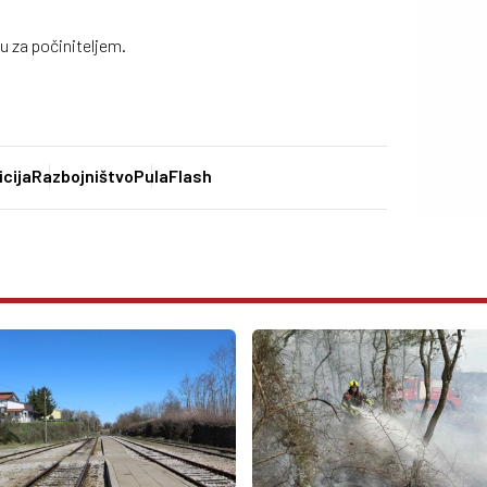
ju za počiniteljem.
icija
Razbojništvo
PulaFlash