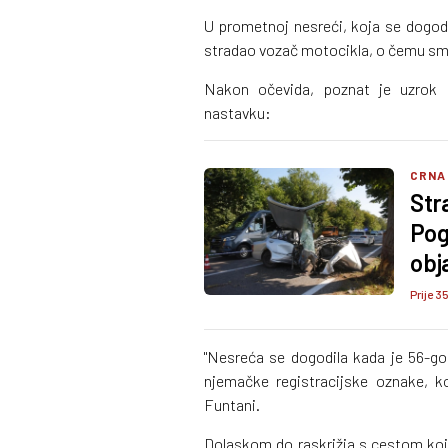
U prometnoj nesreći, koja se dogodi
stradao vozač motocikla, o čemu sm
Nakon očevida, poznat je uzrok n
nastavku:
CRNA
Str
Pog
obj
Prije 3
"Nesreća se dogodila kada je 56-go
njemačke registracijske oznake, 
Funtani.
Dolaskom do raskrižja s cestom koj