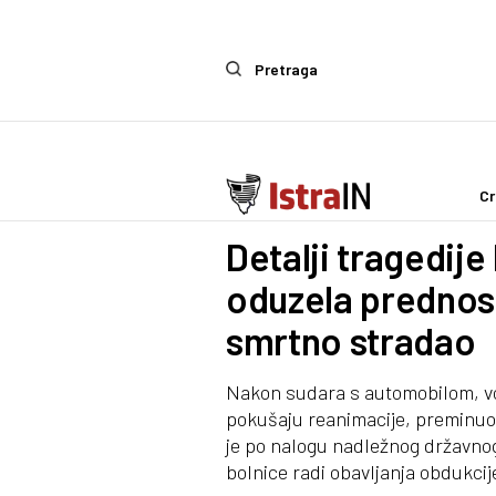
Pretraga
Cr
Crna kronika
Detalji tragedij
oduzela prednost
smrtno stradao
Nakon sudara s automobilom, voz
pokušaju reanimacije, preminuo 
je po nalogu nadležnog državnog
bolnice radi obavljanja obdukcij