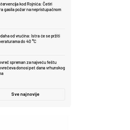
ntervencija kod Rojnića: Četiri
a gasila požar na nepristupačnom
daha od vrućina: Istra će se pržiti
peraturama do 40 °C
ovreč spreman za najveću feštu
Lovrečeva donosi pet dana vrhunskog
ma
Sve najnovije