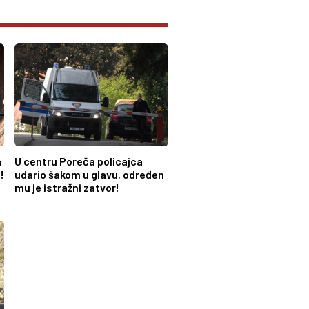
a
U centru Poreča policajca
!
udario šakom u glavu, određen
mu je istražni zatvor!