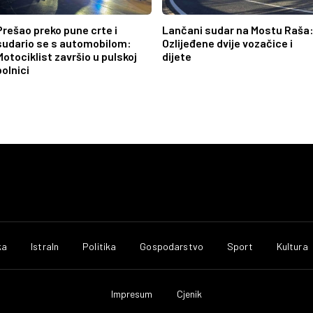
Prešao preko pune crte i
Lančani sudar na Mostu Raša
sudario se s automobilom:
Ozlijeđene dvije vozačice i
Motociklist završio u pulskoj
dijete
bolnici
ka
IstraIn
Politika
Gospodarstvo
Sport
Kultura
Impresum
Cjenik