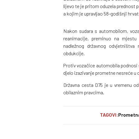
lijevo te je pritom oduzela prednost 
a kojim je upravljao 58-godišnji hrvat
Nakon sudara s automobilom, vozač
reanimacije, preminuo na mjestu 
nadležnog državnog odvjetništva n
obdukcije.
Protiv vozačice automobila podnosi 
djelo izazivanje prometne nesreće u 
Državna cesta D75 je u vremenu od 
obilaznim pravcima.
TAGOVI:
Prometn