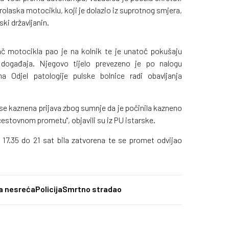
prolaska motociklu, koji je dolazio iz suprotnog smjera,
ski državljanin.
 motocikla pao je na kolnik te je unatoč pokušaju
događaja. Njegovo tijelo prevezeno je po nalogu
a Odjel patologije pulske bolnice radi obavljanja
se kaznena prijava zbog sumnje da je počinila kazneno
cestovnom prometu", objavili su iz PU istarske.
17.35 do 21 sat bila zatvorena te se promet odvijao
a nesreća
Policija
Smrtno stradao