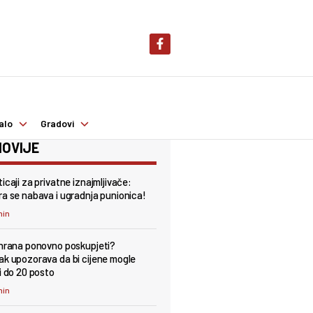
alo
Gradovi
OVIJE
icaji za privatne iznajmljivače:
ra se nabava i ugradnja punionica!
min
 hrana ponovno poskupjeti?
ak upozorava da bi cijene mogle
i do 20 posto
min