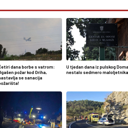
Četiri dana borbe s vatrom:
U tjedan dana iz pulskog Dom
Ugašen požar kod Oriha,
nestalo sedmero maloljetnika
nastavlja se sanacija
požarišta!