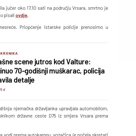
la jučer oko 17.10 sati na području Vrsara, smrtno je
o pisali
ovdje
.
esreće. Priopćenje istarske policije prenosimo u
 KRONIKA
ašne scene jutros kod Valture:
inuo 70-godišnji muškarac, policija
avila detalje
55 d
dišnja njemačka državljanka upravljala automobilom,
kolnikom državne ceste D75 iz smjera Vrsara prema
a vodi prema autokampu, vozačica je počela skretati