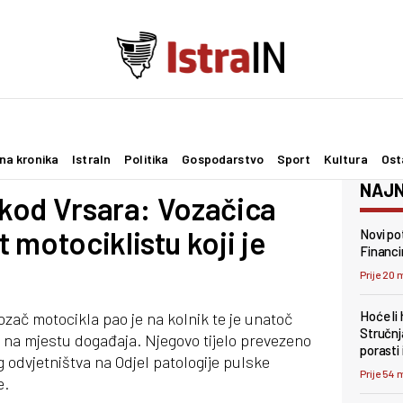
na kronika
IstraIn
Politika
Gospodarstvo
Sport
Kultura
Ost
NAJN
e kod Vrsara: Vozačica
 motociklistu koji je
Novi pot
Financi
Prije 20 
Hoće li
ač motocikla pao je na kolnik te je unatoč
Stručnj
na mjestu događaja. Njegovo tijelo prevezeno
porasti 
 odvjetništva na Odjel patologije pulske
Prije 54 
e.