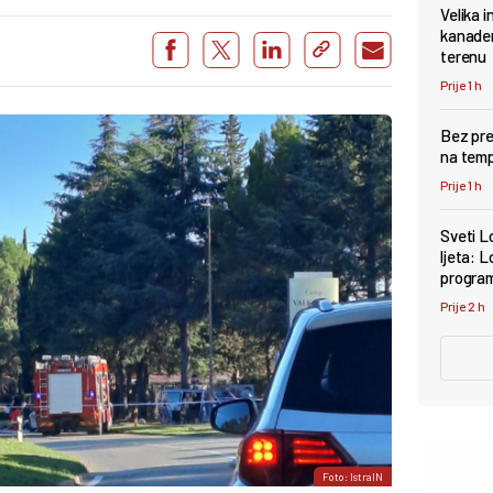
Velika i
kanader
terenu
Prije 1 h
Bez pre
na tem
Prije 1 h
Sveti L
ljeta: 
progra
Prije 2 h
Foto: IstraIN