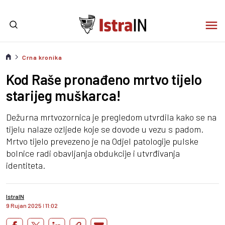
Crna kronika
Kod Raše pronađeno mrtvo tijelo
starijeg muškarca!
Dežurna mrtvozornica je pregledom utvrdila kako se na
tijelu nalaze ozljede koje se dovode u vezu s padom.
Mrtvo tijelo prevezeno je na Odjel patologije pulske
bolnice radi obavljanja obdukcije i utvrđivanja
identiteta.
IstraIN
9 Rujan 2025
I
11:02