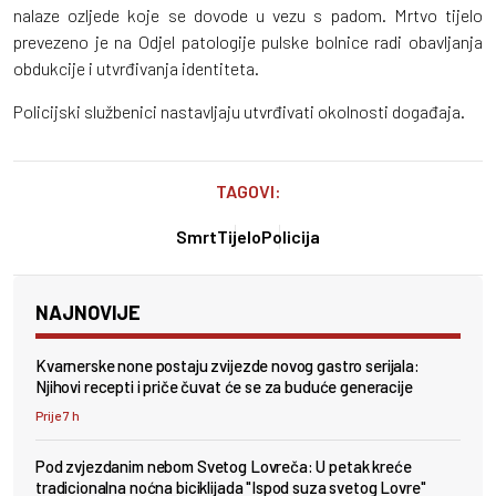
nalaze ozljede koje se dovode u vezu s padom. Mrtvo tijelo
prevezeno je na Odjel patologije pulske bolnice radi obavljanja
obdukcije i utvrđivanja identiteta.
Policijski službenici nastavljaju utvrđivati okolnosti događaja.
TAGOVI:
Smrt
Tijelo
Policija
NAJNOVIJE
Kvarnerske none postaju zvijezde novog gastro serijala:
Njihovi recepti i priče čuvat će se za buduće generacije
Prije 7 h
Pod zvjezdanim nebom Svetog Lovreča: U petak kreće
tradicionalna noćna biciklijada "Ispod suza svetog Lovre"