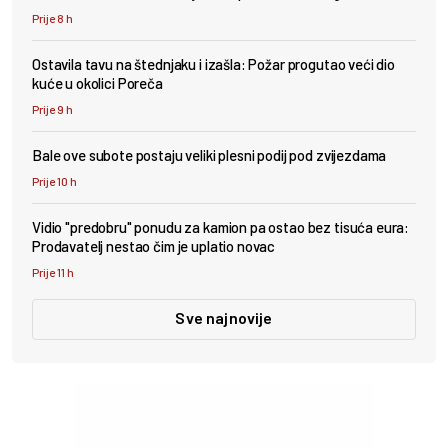
Prije 8 h
Ostavila tavu na štednjaku i izašla: Požar progutao veći dio
kuće u okolici Poreča
Prije 9 h
Bale ove subote postaju veliki plesni podij pod zvijezdama
Prije 10 h
Vidio "predobru" ponudu za kamion pa ostao bez tisuća eura:
Prodavatelj nestao čim je uplatio novac
Prije 11 h
Sve najnovije