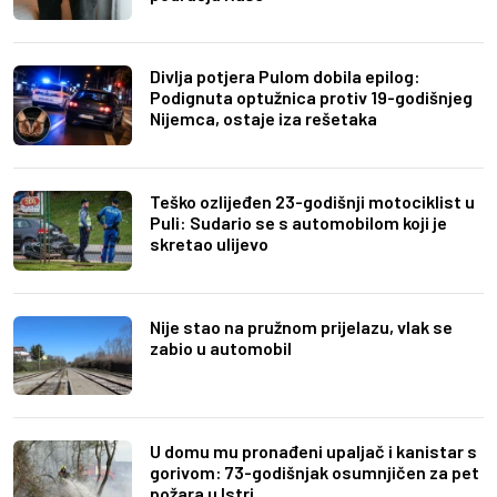
Divlja potjera Pulom dobila epilog:
Podignuta optužnica protiv 19-godišnjeg
Nijemca, ostaje iza rešetaka
Teško ozlijeđen 23-godišnji motociklist u
Puli: Sudario se s automobilom koji je
skretao ulijevo
Nije stao na pružnom prijelazu, vlak se
zabio u automobil
U domu mu pronađeni upaljač i kanistar s
gorivom: 73-godišnjak osumnjičen za pet
požara u Istri