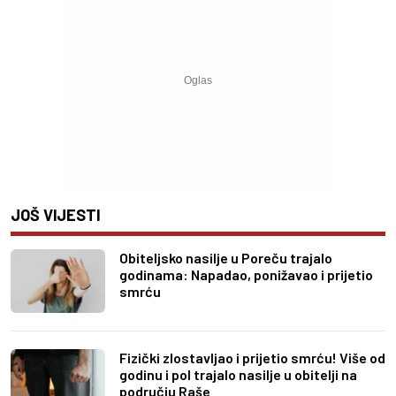
JOŠ VIJESTI
Obiteljsko nasilje u Poreču trajalo
godinama: Napadao, ponižavao i prijetio
smrću
Fizički zlostavljao i prijetio smrću! Više od
godinu i pol trajalo nasilje u obitelji na
području Raše