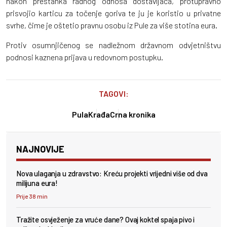
nakon prestanka radnog odnosa dostavljača, protupravno
prisvojio karticu za točenje goriva te ju je koristio u privatne
svrhe, čime je oštetio pravnu osobu iz Pule za više stotina eura.
Protiv osumnjičenog se nadležnom državnom odvjetništvu
podnosi kaznena prijava u redovnom postupku.
TAGOVI:
Pula
Krađa
Crna kronika
NAJNOVIJE
Nova ulaganja u zdravstvo: Kreću projekti vrijedni više od dva
milijuna eura!
Prije 38 min
Tražite osvježenje za vruće dane? Ovaj koktel spaja pivo i