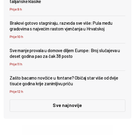
talijanske klasike
Prije 9 h
Brakovi gotovo stagniraju, razvoda sve više: Pula među
gradovima s najvećim rastom vjenčanja u Hrvatskoj
Prije 10 h
Sve manje provala u domove diljem Europe: Broj slučajeva u
deset godina pao za čak 38 posto
Prije 11 h
Zašto bacamo novčiće u fontane? Običaj star više od dvije
tisuće godina krije zanimljivu priču
Prije 12 h
Sve najnovije