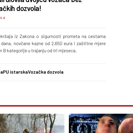
ačkih dozvola!
84 d
ekršaja iz Zakona o sigurnosti prometa na cestama
60 dana, novčane kazne od 2.650 eura i zaštitne mjere
 B kategorije u trajanju od tri mjeseca.
ja
PU istarska
Vozačka dozvola