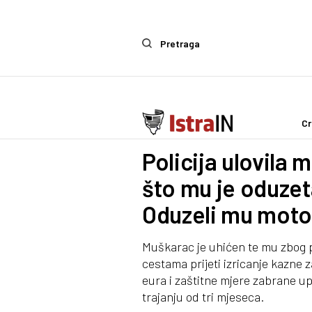
Pretraga
Cr
Crna kronika
Policija ulovila 
što mu je oduzet
Oduzeli mu motoci
Muškarac je uhićen te mu zbog p
cestama prijeti izricanje kazne
eura i zaštitne mjere zabrane up
trajanju od tri mjeseca.