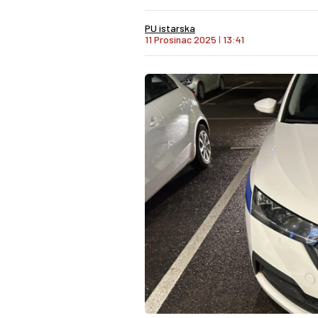
PU istarska
11 Prosinac 2025
I
13:41