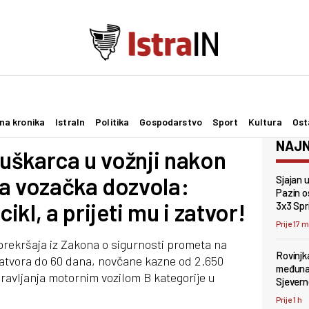
na kronika
IstraIn
Politika
Gospodarstvo
Sport
Kultura
Ost
NAJN
muškarca u vožnji nakon
a vozačka dozvola:
Sjajan 
Pazin os
kl, a prijeti mu i zatvor!
3x3 Spr
Prije 17 
rekršaja iz Zakona o sigurnosti prometa na
Rovinjk
 zatvora do 60 dana, novčane kazne od 2.650
međunar
ravljanja motornim vozilom B kategorije u
Sjevern
Prije 1 h