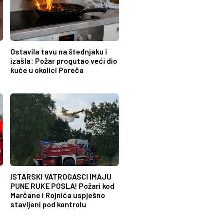
Ostavila tavu na štednjaku i
izašla: Požar progutao veći dio
kuće u okolici Poreča
ISTARSKI VATROGASCI IMAJU
PUNE RUKE POSLA! Požari kod
Marčane i Rojnića uspješno
stavljeni pod kontrolu