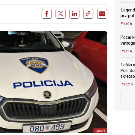
Legenda
prvi pu
Prije 1 h
Požar k
vatroga
Prije 1 h
Teško o
Puli: Su
skretao 
Prije 2 h
IstraIN