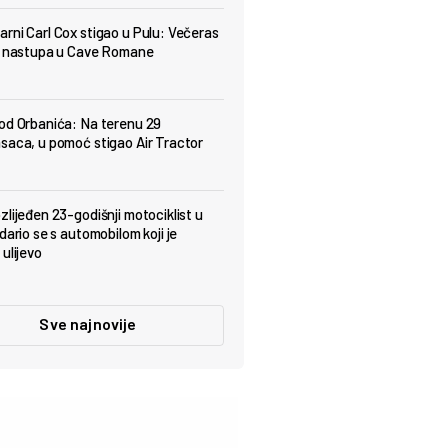
rni Carl Cox stigao u Pulu: Večeras
t nastupa u Cave Romane
od Orbanića: Na terenu 29
saca, u pomoć stigao Air Tractor
zlijeđen 23-godišnji motociklist u
dario se s automobilom koji je
ulijevo
Sve najnovije