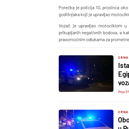
Porečka je policija 10. prosinca oko
godišnjaka koji je upravljao motocik
Vozač je upravljao motociklom u
prikupljanih negativnih bodova, a k
pravomoćnim odlukama za prometne pr
CRNA
Ist
Egi
voz
Prije 2
CRNA
Oboj
u P