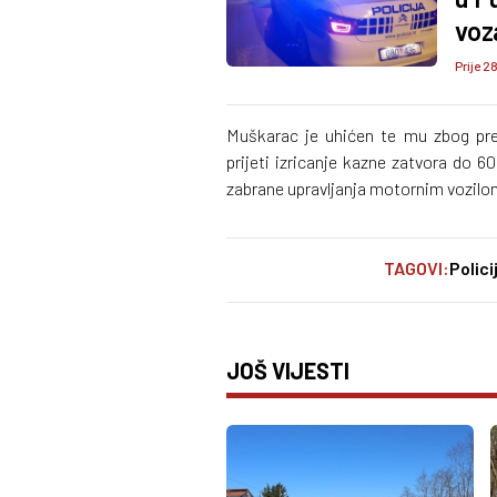
voz
Prije 2
Muškarac je uhićen te mu zbog pr
prijeti izricanje kazne zatvora do 
zabrane upravljanja motornim vozilom
TAGOVI:
Polici
JOŠ VIJESTI