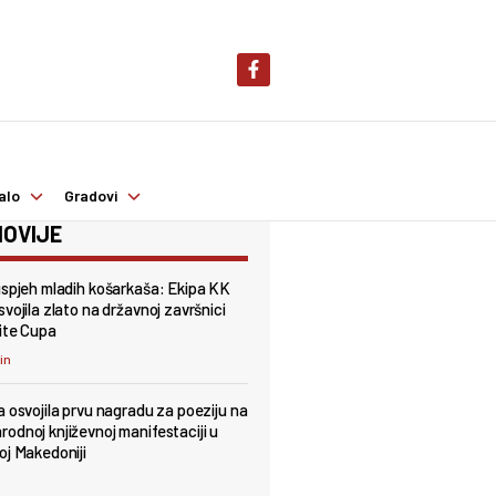
alo
Gradovi
OVIJE
uspjeh mladih košarkaša: Ekipa KK
vojila zlato na državnoj završnici
ite Cupa
min
a osvojila prvu nagradu za poeziju na
odnoj književnoj manifestaciji u
oj Makedoniji