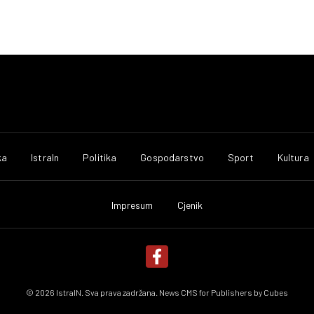
ka
IstraIn
Politika
Gospodarstvo
Sport
Kultura
Impresum
Cjenik
© 2026 IstraIN. Sva prava zadržana. News CMS for Publishers by
Cubes