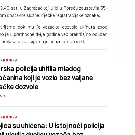
 9.40 sati u Zagrebačkoj ulici u Poreču zaustavila 55-
lom dostavne službe, riječke registracijske oznake.
 vrijeme dok mu je vozačka dozvola ukinuta zbog
ako je u prethodne dvije godine već prekršajno osuđen
ekršaje, policija mu je oduzela motocikl.
 KRONIKA
arska policija uhitila mladog
pćanina koji je vozio bez valjane
ačke dozvole
75 d
 KRONIKA
ica su uhićena: U istoj noći policija
uli ulovila dvojicu vozača bez