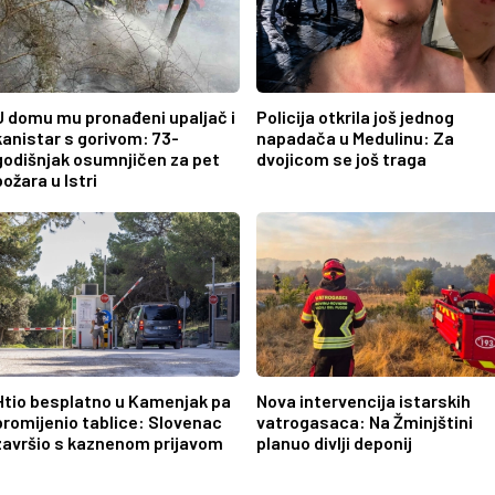
U domu mu pronađeni upaljač i
Policija otkrila još jednog
kanistar s gorivom: 73-
napadača u Medulinu: Za
godišnjak osumnjičen za pet
dvojicom se još traga
požara u Istri
Htio besplatno u Kamenjak pa
Nova intervencija istarskih
promijenio tablice: Slovenac
vatrogasaca: Na Žminjštini
završio s kaznenom prijavom
planuo divlji deponij