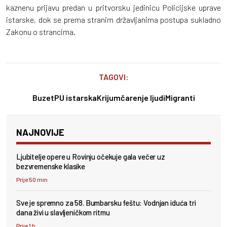
kaznenu prijavu predan u pritvorsku jedinicu Policijske uprave
istarske, dok se prema stranim državljanima postupa sukladno
Zakonu o strancima.
TAGOVI:
Buzet
PU istarska
Krijumčarenje ljudi
Migranti
NAJNOVIJE
Ljubitelje opere u Rovinju očekuje gala večer uz
bezvremenske klasike
Prije 50 min
Sve je spremno za 58. Bumbarsku feštu: Vodnjan iduća tri
dana živi u slavljeničkom ritmu
Prije 1 h