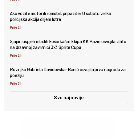
Ako vozite motor ili romobil, pripazite: U subotu velika
policijska akcija diljem Istre
Prije 2 h
Sjajan uspjeh mladih košarkaša: Ekipa KK Pazin osvojila zlato
na državnoj završnici 3x3 Sprite Cupa
Prije 2 h
Rovinjka Gabriela Davidovska-Banić osvojila prvu nagradu za
poeziju
Prije 3 h
Sve najnovije