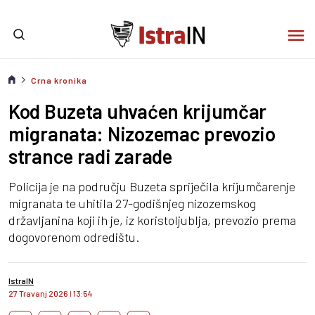
Crna kronika
Kod Buzeta uhvaćen krijumčar
migranata: Nizozemac prevozio
strance radi zarade
Policija je na području Buzeta spriječila krijumčarenje
migranata te uhitila 27-godišnjeg nizozemskog
državljanina koji ih je, iz koristoljublja, prevozio prema
dogovorenom odredištu.
IstraIN
27 Travanj 2026
I
13:54