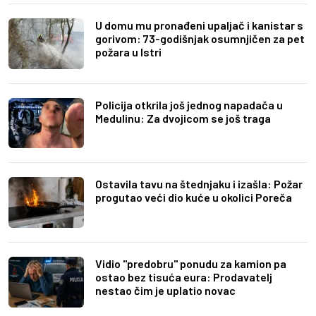
U domu mu pronađeni upaljač i kanistar s
gorivom: 73-godišnjak osumnjičen za pet
požara u Istri
Policija otkrila još jednog napadača u
Medulinu: Za dvojicom se još traga
Ostavila tavu na štednjaku i izašla: Požar
progutao veći dio kuće u okolici Poreča
Vidio "predobru" ponudu za kamion pa
ostao bez tisuća eura: Prodavatelj
nestao čim je uplatio novac