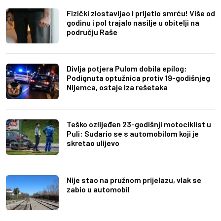
Fizički zlostavljao i prijetio smrću! Više od
godinu i pol trajalo nasilje u obitelji na
području Raše
Divlja potjera Pulom dobila epilog:
Podignuta optužnica protiv 19-godišnjeg
Nijemca, ostaje iza rešetaka
Teško ozlijeđen 23-godišnji motociklist u
Puli: Sudario se s automobilom koji je
skretao ulijevo
Nije stao na pružnom prijelazu, vlak se
zabio u automobil