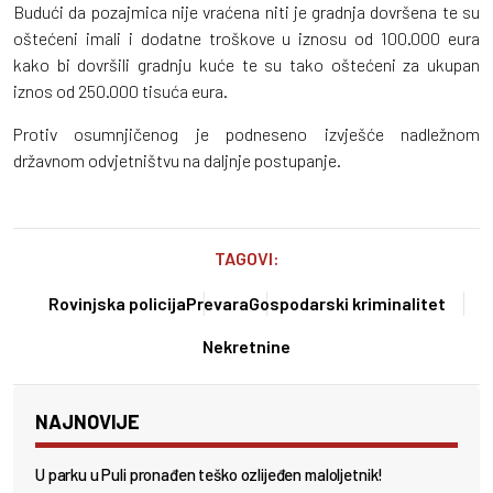
Budući da pozajmica nije vraćena niti je gradnja dovršena te su
oštećeni imali i dodatne troškove u iznosu od 100.000 eura
kako bi dovršili gradnju kuće te su tako oštećeni za ukupan
iznos od 250.000 tisuća eura.
Protiv osumnjičenog je podneseno izvješće nadležnom
državnom odvjetništvu na daljnje postupanje.
TAGOVI:
Rovinjska policija
Prevara
Gospodarski kriminalitet
Nekretnine
NAJNOVIJE
U parku u Puli pronađen teško ozlijeđen maloljetnik!