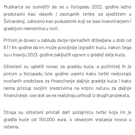
Muškarca se sumnjiči da se u listopadu 2022. godine lažno
predstavio kao vlasnik i zastupnik tvrtke sa sjedištem u
Švicarskoj, odnosno kao poduzetnik koji se bavi investiranjem i
gradnjom nekretnina u Istri.
Pritom je doveo u zabludu dvoje njemačkih državljana u dobi od
67 i 64 godine da im može povoljnije izgraditi kuću, nakon čega
su u travnju 2023. godine zaključili ugovor o gradnji dvije kuće.
Oštećeni su uplatili novac za gradnju kuća, a počinitelj ih je
potom u listopadu iste godine uvjerio kako tvrtki nedostaje
novčanih sredstava za financiranje daljnje gradnje kuća i kako
nema pristup svojim sredstvima na kripto računu za daljnje
financiranje, sve dok se ne realiziraju prihodi iz drugih projekata.
Stoga su oštećeni pristali dati pozajmicu tvrtki koja im je
gradila kuće od 150.000 eura, s obvezom vraćanja novca u
ratama.