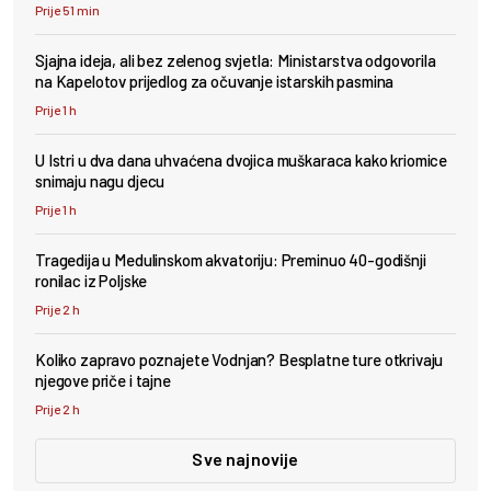
Prije 51 min
Sjajna ideja, ali bez zelenog svjetla: Ministarstva odgovorila
na Kapelotov prijedlog za očuvanje istarskih pasmina
Prije 1 h
U Istri u dva dana uhvaćena dvojica muškaraca kako kriomice
snimaju nagu djecu
Prije 1 h
Tragedija u Medulinskom akvatoriju: Preminuo 40-godišnji
ronilac iz Poljske
Prije 2 h
Koliko zapravo poznajete Vodnjan? Besplatne ture otkrivaju
njegove priče i tajne
Prije 2 h
Sve najnovije