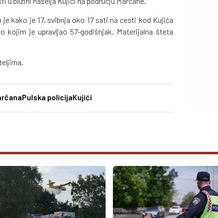
ti u blizini naselja Kujići na području Marčane.
e kako je 17. svibnja oko 17 sati na cesti kod Kujića
o kojim je upravljao 57-godišnjak. Materijalna šteta
teljima.
arčana
Pulska policija
Kujići