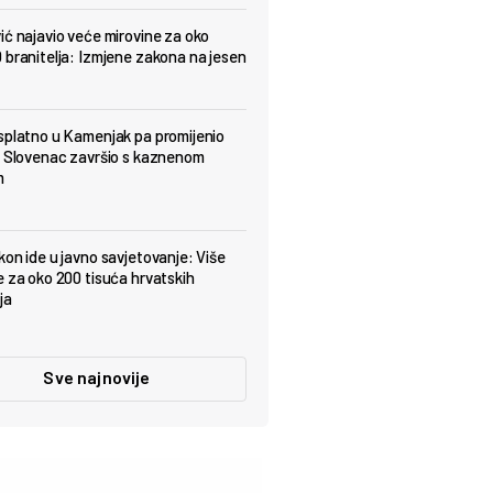
ić najavio veće mirovine za oko
 branitelja: Izmjene zakona na jesen
splatno u Kamenjak pa promijenio
: Slovenac završio s kaznenom
m
kon ide u javno savjetovanje: Više
e za oko 200 tisuća hrvatskih
ja
Sve najnovije