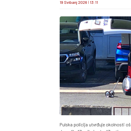
19 Svibanj 2026
I
13:11
Pulska policija utvrđuje okolnosti oš