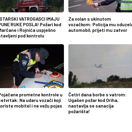
ISTARSKI VATROGASCI IMAJU
Za volan s ukinutom
PUNE RUKE POSLA! Požari kod
vozačkom: Policija mu oduzel
Marčane i Rojnića uspješno
automobil, prijeti mu zatvor
stavljeni pod kontrolu
Pojačane prometne kontrole u
Četiri dana borbe s vatrom:
četvrtak: Na udaru vozači koji
Ugašen požar kod Oriha,
koriste mobitel i ne vežu pojas
nastavlja se sanacija
požarišta!