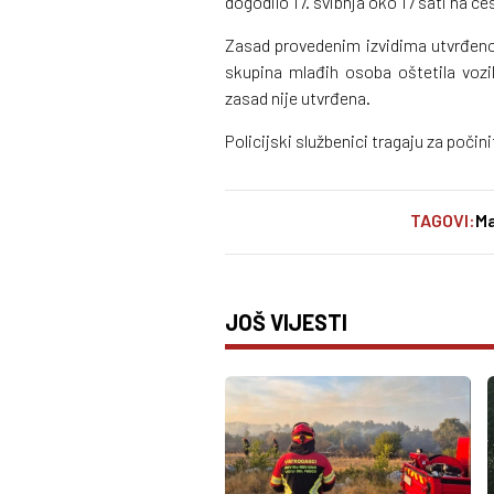
dogodilo 17. svibnja oko 17 sati na ces
Zasad provedenim izvidima utvrđeno j
skupina mlađih osoba oštetila vozil
zasad nije utvrđena.
Policijski službenici tragaju za počini
TAGOVI:
M
JOŠ VIJESTI