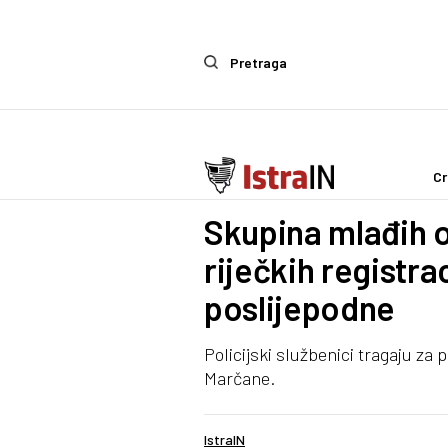
Pretraga
Cr
Crna kronika
Skupina mlađih o
riječkih registrac
poslijepodne
Policijski službenici tragaju za p
Marčane.
IstraIN