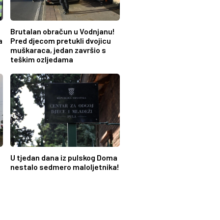
Brutalan obračun u Vodnjanu!
a
Pred djecom pretukli dvojicu
muškaraca, jedan završio s
teškim ozljedama
U tjedan dana iz pulskog Doma
nestalo sedmero maloljetnika!