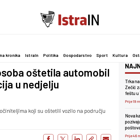
na kronika
IstraIn
Politika
Gospodarstvo
Sport
Kultura
Ost
NAJN
soba oštetila automobil
ija u nedjelju
Trka na
Zečić z
feštu u
Prije 19 
očiniteljima koji su oštetili vozilo na području
Nova kam
pozivaj
poštov
Prije 46 