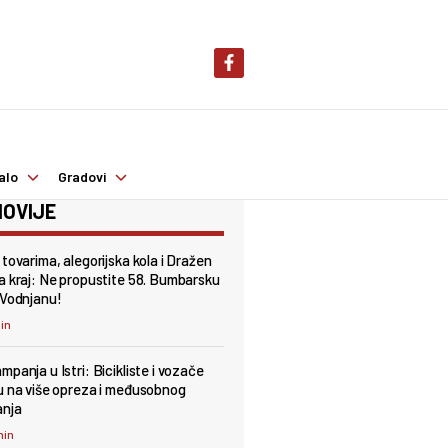
alo
Gradovi
OVIJE
 tovarima, alegorijska kola i Dražen
a kraj: Ne propustite 58. Bumbarsku
 Vodnjanu!
min
panja u Istri: Bicikliste i vozače
u na više opreza i međusobnog
anja
min