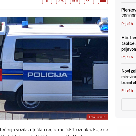
Plenkov
200.000
Prije 1 h
Htio be
tablice
prijavo
Prije 1 h
Novi za
mirovin
branitel
Prije 1 h
Foto: IstraIN
tećenja vozila, riječkih registracijskih oznaka, koje se