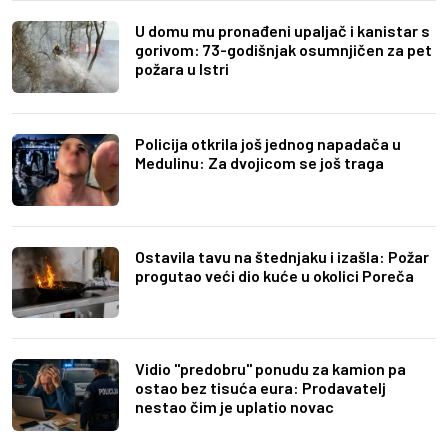
U domu mu pronađeni upaljač i kanistar s
gorivom: 73-godišnjak osumnjičen za pet
požara u Istri
Policija otkrila još jednog napadača u
Medulinu: Za dvojicom se još traga
Ostavila tavu na štednjaku i izašla: Požar
progutao veći dio kuće u okolici Poreča
Vidio "predobru" ponudu za kamion pa
ostao bez tisuća eura: Prodavatelj
nestao čim je uplatio novac