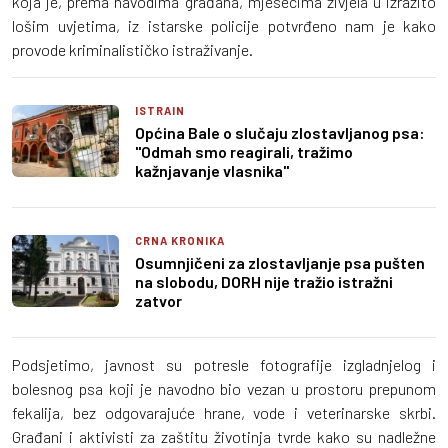
koja je, prema navodima građana, mjesecima živjela u izrazito
lošim uvjetima, iz istarske policije potvrđeno nam je kako
provode kriminalističko istraživanje.
ISTRAIN
Općina Bale o slučaju zlostavljanog psa:
"Odmah smo reagirali, tražimo
kažnjavanje vlasnika"
CRNA KRONIKA
Osumnjičeni za zlostavljanje psa pušten
na slobodu, DORH nije tražio istražni
zatvor
Podsjetimo, javnost su potresle fotografije izgladnjelog i
bolesnog psa koji je navodno bio vezan u prostoru prepunom
fekalija, bez odgovarajuće hrane, vode i veterinarske skrbi.
Građani i aktivisti za zaštitu životinja tvrde kako su nadležne