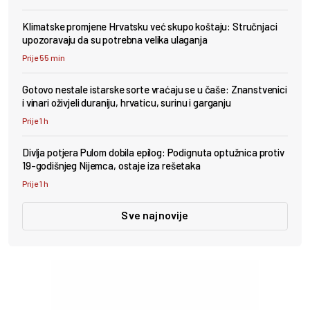
Klimatske promjene Hrvatsku već skupo koštaju: Stručnjaci
upozoravaju da su potrebna velika ulaganja
Prije 55 min
Gotovo nestale istarske sorte vraćaju se u čaše: Znanstvenici
i vinari oživjeli duraniju, hrvaticu, surinu i garganju
Prije 1 h
Divlja potjera Pulom dobila epilog: Podignuta optužnica protiv
19-godišnjeg Nijemca, ostaje iza rešetaka
Prije 1 h
Sve najnovije