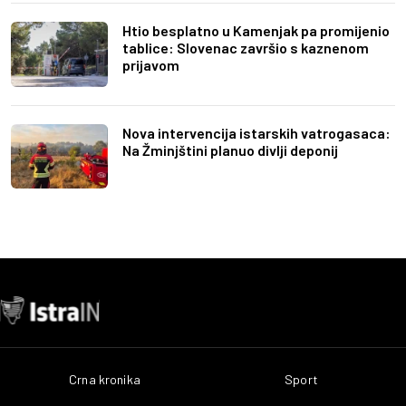
Htio besplatno u Kamenjak pa promijenio
tablice: Slovenac završio s kaznenom
prijavom
Nova intervencija istarskih vatrogasaca:
Na Žminjštini planuo divlji deponij
Crna kronika
Sport