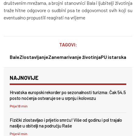
društvenim mrežama, a brojni stanovnici Bala i ljubitelji životinja
traže hitne odgovore o sudbini psa te odgovornost svih koji su
eventualno propustili reagirati na vrijeme
TAGOVI:
Bale
Zlostavljanje
Zanemarivanje životinja
PU istarska
NAJNOVIJE
Hrvatska europski rekorder po sezonalnosti turizma: Čak 54,5
posto noćenja ostvaruje se u srpnju i kolovozu
Prije 18 min
Fizički zlostavljao i prijetio smrću! Više od godinu i pol trajalo
nasilje u obitelji na području Raše
Prije 41 min