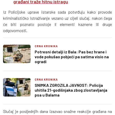
građani traže hitnu istragu
Iz Policijske uprave istarske sada potvrđuju kako provode
kriminalističko istraživanje vezano uz cijeli slučaj, nakon čega
će biti poznato postoje li elementi kaznene ili druge
odgovornosti.
CRNA KRONIKA
Potresni detalji iz Bala: Pas bez hrane i
vode pokušao pobjeći pa satima visio na
ogradi
CRNA KRONIKA
SNIMKA ZGROZILA JAVNOST: Policija
uhitila 21-godišnjaka zbog zlostavljanja
psa u Balama
Slučaj je posljednjih dana izazvao snažne reakcije građana na