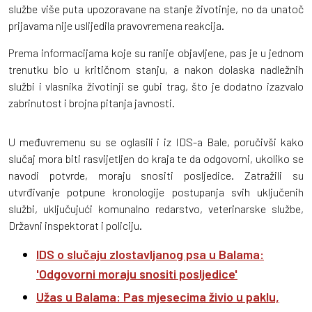
službe više puta upozoravane na stanje životinje, no da unatoč
prijavama nije uslijedila pravovremena reakcija.
Prema informacijama koje su ranije objavljene, pas je u jednom
trenutku bio u kritičnom stanju, a nakon dolaska nadležnih
službi i vlasnika životinji se gubi trag, što je dodatno izazvalo
zabrinutost i brojna pitanja javnosti.
U međuvremenu su se oglasili i iz IDS-a Bale, poručivši kako
slučaj mora biti rasvijetljen do kraja te da odgovorni, ukoliko se
navodi potvrde, moraju snositi posljedice. Zatražili su
utvrđivanje potpune kronologije postupanja svih uključenih
službi, uključujući komunalno redarstvo, veterinarske službe,
Državni inspektorat i policiju.
IDS o slučaju zlostavljanog psa u Balama:
'Odgovorni moraju snositi posljedice'
Užas u Balama: Pas mjesecima živio u paklu,