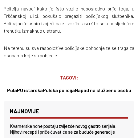
Policija navodi kako je isto vozilo neposredno prije toga, u
Tršćanskoj ulici, pokušalo pregaziti policijskog službenika.
Policajac je uspio izbjeći nalet vozila tako što se u posljednjem
trenutku izmaknuo u stranu.
Na terenu su sve raspoložive policijske ophodnje te se traga za
osobama koje su pobjegle.
TAGOVI:
Pula
PU istarska
Pulska policija
Napad na službenu osobu
NAJNOVIJE
Kvarnerske none postaju zvijezde novog gastro serijala:
Njihovi recepti i priče čuvat će se za buduće generacije