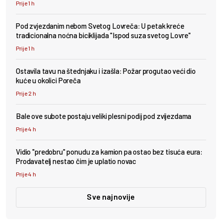
Prije 1 h
Pod zvjezdanim nebom Svetog Lovreča: U petak kreće
tradicionalna noćna biciklijada "Ispod suza svetog Lovre"
Prije 1 h
Ostavila tavu na štednjaku i izašla: Požar progutao veći dio
kuće u okolici Poreča
Prije 2 h
Bale ove subote postaju veliki plesni podij pod zvijezdama
Prije 4 h
Vidio "predobru" ponudu za kamion pa ostao bez tisuća eura:
Prodavatelj nestao čim je uplatio novac
Prije 4 h
Sve najnovije