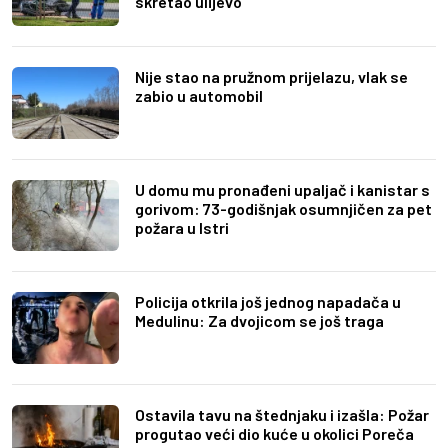
skretao ulijevo
Nije stao na pružnom prijelazu, vlak se
zabio u automobil
U domu mu pronađeni upaljač i kanistar s
gorivom: 73-godišnjak osumnjičen za pet
požara u Istri
Policija otkrila još jednog napadača u
Medulinu: Za dvojicom se još traga
Ostavila tavu na štednjaku i izašla: Požar
progutao veći dio kuće u okolici Poreča