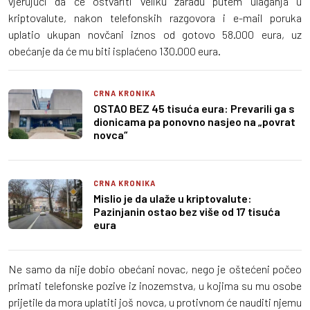
vjerujući da će ostvariti veliku zaradu putem ulaganja u
kriptovalute, nakon telefonskih razgovora i e-mail poruka
uplatio ukupan novčani iznos od gotovo 58.000 eura, uz
obećanje da će mu biti isplaćeno 130.000 eura.
CRNA KRONIKA
OSTAO BEZ 45 tisuća eura: Prevarili ga s
dionicama pa ponovno nasjeo na „povrat
novca“
CRNA KRONIKA
Mislio je da ulaže u kriptovalute:
Pazinjanin ostao bez više od 17 tisuća
eura
Ne samo da nije dobio obećani novac, nego je oštećeni počeo
primati telefonske pozive iz inozemstva, u kojima su mu osobe
prijetile da mora uplatiti još novca, u protivnom će nauditi njemu