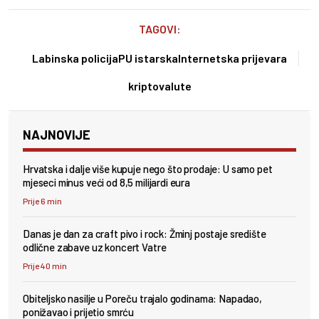
TAGOVI:
Labinska policija
PU istarska
Internetska prijevara
kriptovalute
NAJNOVIJE
Hrvatska i dalje više kupuje nego što prodaje: U samo pet
mjeseci minus veći od 8,5 milijardi eura
Prije 6 min
Danas je dan za craft pivo i rock: Žminj postaje središte
odlične zabave uz koncert Vatre
Prije 40 min
Obiteljsko nasilje u Poreču trajalo godinama: Napadao,
ponižavao i prijetio smrću