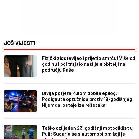
JOŠ VIJESTI
Fizički zlostavljao i prijetio smrću! Više od
godinu i pol trajalo nasilje u obitelji na
području Raše
Divlja potjera Pulom dobila epilog:
Podignuta optužnica protiv 19-godišnjeg
Nijemca, ostaje iza rešetaka
Teško ozlijeđen 23-godišnji motociklist u
Puli: Sudario se s automobilom koji je