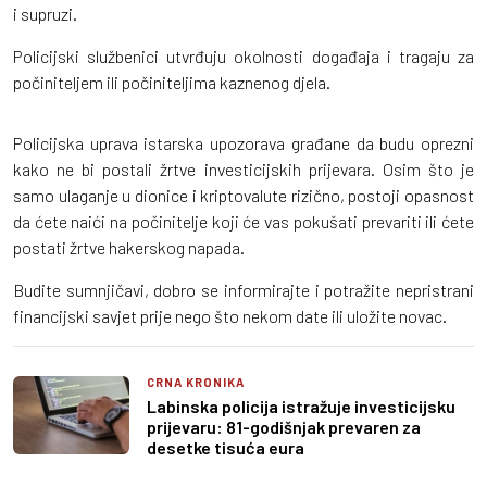
i supruzi.
Policijski službenici utvrđuju okolnosti događaja i tragaju za
počiniteljem ili počiniteljima kaznenog djela.
Policijska uprava istarska upozorava građane da budu oprezni
kako ne bi postali žrtve investicijskih prijevara. Osim što je
samo ulaganje u dionice i kriptovalute rizično, postoji opasnost
da ćete naići na počinitelje koji će vas pokušati prevariti ili ćete
postati žrtve hakerskog napada.
Budite sumnjičavi, dobro se informirajte i potražite nepristrani
financijski savjet prije nego što nekom date ili uložite novac.
CRNA KRONIKA
Labinska policija istražuje investicijsku
prijevaru: 81-godišnjak prevaren za
desetke tisuća eura