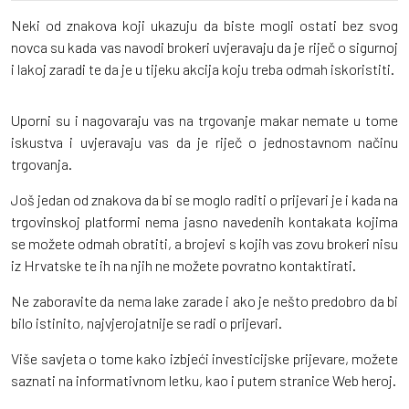
Neki od znakova koji ukazuju da biste mogli ostati bez svog
novca su kada vas navodi brokeri uvjeravaju da je riječ o sigurnoj
i lakoj zaradi te da je u tijeku akcija koju treba odmah iskoristiti.
Uporni su i nagovaraju vas na trgovanje makar nemate u tome
iskustva i uvjeravaju vas da je riječ o jednostavnom načinu
trgovanja.
Još jedan od znakova da bi se moglo raditi o prijevari je i kada na
trgovinskoj platformi nema jasno navedenih kontakata kojima
se možete odmah obratiti, a brojevi s kojih vas zovu brokeri nisu
iz Hrvatske te ih na njih ne možete povratno kontaktirati.
Ne zaboravite da nema lake zarade i ako je nešto predobro da bi
bilo istinito, najvjerojatnije se radi o prijevari.
Više savjeta o tome kako izbjeći investicijske prijevare, možete
saznati na informativnom letku, kao i putem stranice Web heroj.