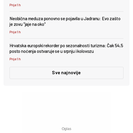
Prije 1 h
Neobična meduza ponovno se pojavila u Jadranu: Evo zašto
je zovu "jaje na oko"
Prije 1 h
Hrvatska europski rekorder po sezonalnosti turizma: Čak 54,5
posto noćenja ostvaruje se u srpnju i kolovozu
Prije 1 h
Sve najnovije