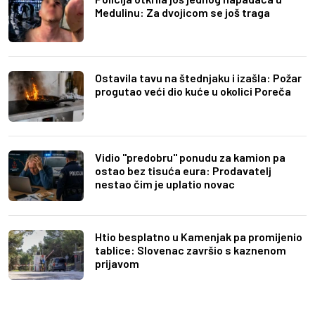
Medulinu: Za dvojicom se još traga
Ostavila tavu na štednjaku i izašla: Požar
progutao veći dio kuće u okolici Poreča
Vidio "predobru" ponudu za kamion pa
ostao bez tisuća eura: Prodavatelj
nestao čim je uplatio novac
Htio besplatno u Kamenjak pa promijenio
tablice: Slovenac završio s kaznenom
prijavom