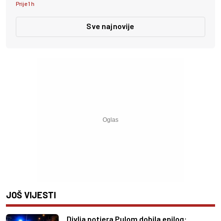
Prije 1 h
Sve najnovije
JOŠ VIJESTI
Divlja potjera Pulom dobila epilog: