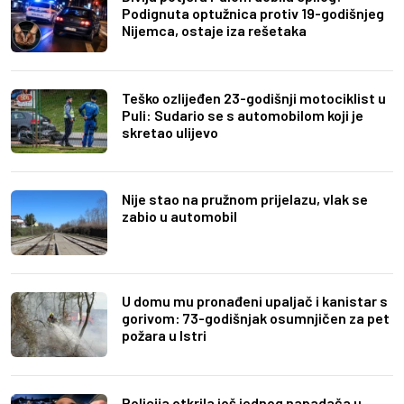
Podignuta optužnica protiv 19-godišnjeg
Nijemca, ostaje iza rešetaka
Teško ozlijeđen 23-godišnji motociklist u
Puli: Sudario se s automobilom koji je
skretao ulijevo
Nije stao na pružnom prijelazu, vlak se
zabio u automobil
U domu mu pronađeni upaljač i kanistar s
gorivom: 73-godišnjak osumnjičen za pet
požara u Istri
Policija otkrila još jednog napadača u