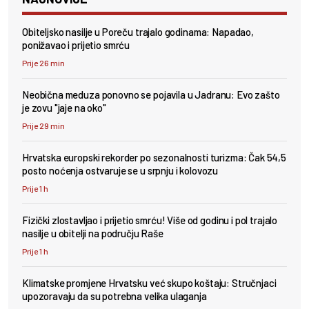
Obiteljsko nasilje u Poreču trajalo godinama: Napadao,
ponižavao i prijetio smrću
Prije 26 min
Neobična meduza ponovno se pojavila u Jadranu: Evo zašto
je zovu "jaje na oko"
Prije 29 min
Hrvatska europski rekorder po sezonalnosti turizma: Čak 54,5
posto noćenja ostvaruje se u srpnju i kolovozu
Prije 1 h
Fizički zlostavljao i prijetio smrću! Više od godinu i pol trajalo
nasilje u obitelji na području Raše
Prije 1 h
Klimatske promjene Hrvatsku već skupo koštaju: Stručnjaci
upozoravaju da su potrebna velika ulaganja