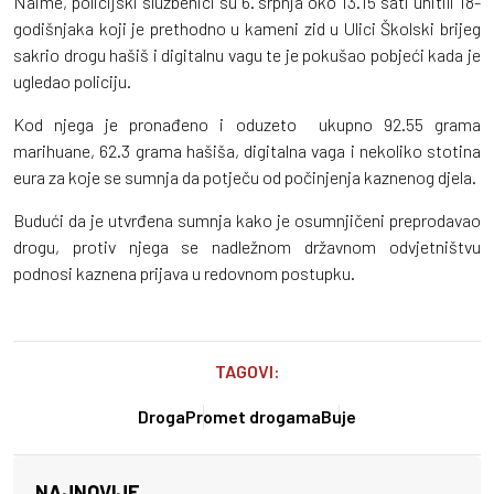
Naime, policijski službenici su 6. srpnja oko 13.15 sati uhitili 18-
godišnjaka koji je prethodno u kameni zid u Ulici Školski brijeg
sakrio drogu hašiš i digitalnu vagu te je pokušao pobjeći kada je
ugledao policiju.
Kod njega je pronađeno i oduzeto ukupno 92.55 grama
marihuane, 62.3 grama hašiša, digitalna vaga i nekoliko stotina
eura za koje se sumnja da potječu od počinjenja kaznenog djela.
Budući da je utvrđena sumnja kako je osumnjičeni preprodavao
drogu, protiv njega se nadležnom državnom odvjetništvu
podnosi kaznena prijava u redovnom postupku.
TAGOVI:
Droga
Promet drogama
Buje
NAJNOVIJE