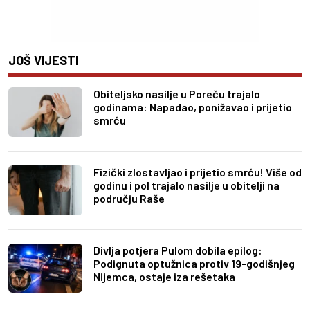
JOŠ VIJESTI
Obiteljsko nasilje u Poreču trajalo
godinama: Napadao, ponižavao i prijetio
smrću
Fizički zlostavljao i prijetio smrću! Više od
godinu i pol trajalo nasilje u obitelji na
području Raše
Divlja potjera Pulom dobila epilog:
Podignuta optužnica protiv 19-godišnjeg
Nijemca, ostaje iza rešetaka