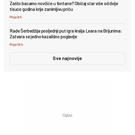
Zašto bacamo novčiće u fontane? Običaj star više od dvije
tisuće godina krije zanimljivu priču
Prije 9 h
Rade Šerbedžija posljednji put igra kralja Leara na Brijunima:
Zatvara se jedno kazališno poglavlje
Prije 10 h
Sve najnovije