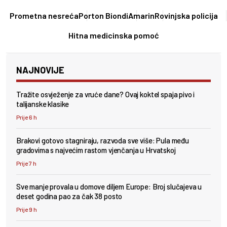
Prometna nesreća
Porton Biondi
Amarin
Rovinjska policija
Hitna medicinska pomoć
NAJNOVIJE
Tražite osvježenje za vruće dane? Ovaj koktel spaja pivo i
talijanske klasike
Prije 6 h
Brakovi gotovo stagniraju, razvoda sve više: Pula među
gradovima s najvećim rastom vjenčanja u Hrvatskoj
Prije 7 h
Sve manje provala u domove diljem Europe: Broj slučajeva u
deset godina pao za čak 38 posto
Prije 9 h