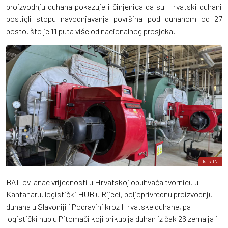
proizvodnju duhana pokazuje i činjenica da su Hrvatski duhani
postigli stopu navodnjavanja površina pod duhanom od 27
posto, što je 11 puta više od nacionalnog prosjeka.
IstraIN
BAT-ov lanac vrijednosti u Hrvatskoj obuhvaća tvornicu u
Kanfanaru, logistički HUB u Rijeci, poljoprivrednu proizvodnju
duhana u Slavoniji i Podravini kroz Hrvatske duhane, pa
logistički hub u Pitomači koji prikuplja duhan iz čak 26 zemalja i