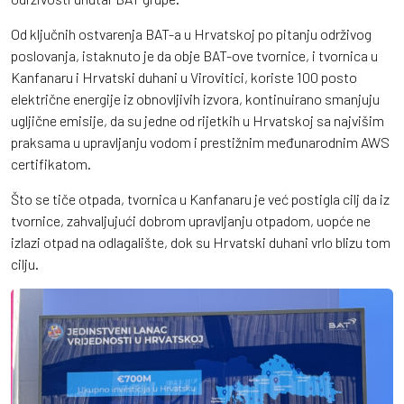
Od ključnih ostvarenja BAT-a u Hrvatskoj po pitanju održivog
poslovanja, istaknuto je da obje BAT-ove tvornice, i tvornica u
Kanfanaru i Hrvatski duhani u Virovitici, koriste 100 posto
električne energije iz obnovljivih izvora, kontinuirano smanjuju
ugljične emisije, da su jedne od rijetkih u Hrvatskoj sa najvišim
praksama u upravljanju vodom i prestižnim međunarodnim AWS
certifikatom.
Što se tiče otpada, tvornica u Kanfanaru je već postigla cilj da iz
tvornice, zahvaljujući dobrom upravljanju otpadom, uopće ne
izlazi otpad na odlagalište, dok su Hrvatski duhani vrlo blizu tom
cilju.