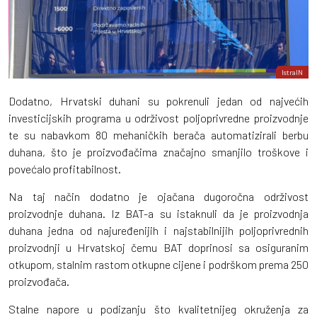
IstraIN
Dodatno, Hrvatski duhani su pokrenuli jedan od najvećih
investicijskih programa u održivost poljoprivredne proizvodnje
te su nabavkom 80 mehaničkih berača automatizirali berbu
duhana, što je proizvođačima značajno smanjilo troškove i
povećalo profitabilnost.
Na taj način dodatno je ojačana dugoročna održivost
proizvodnje duhana. Iz BAT-a su istaknuli da je proizvodnja
duhana jedna od najuređenijih i najstabilnijih poljoprivrednih
proizvodnji u Hrvatskoj čemu BAT doprinosi sa osiguranim
otkupom, stalnim rastom otkupne cijene i podrškom prema 250
proizvođača.
Stalne napore u podizanju što kvalitetnijeg okruženja za