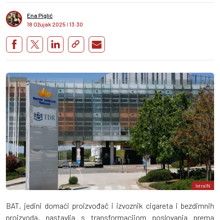
Ena Piglić
18 Ožujak 2025
I
13:30
IstraIN
BAT, jedini domaći proizvođač i izvoznik cigareta i bezdimnih
proizvoda, nastavlja s transformacijom poslovanja prema