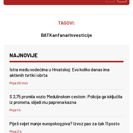
TAGOVI:
BAT
Kanfanar
Investicije
NAJNOVIJE
Istra među vodećima u Hrvatskoj: Evo koliko danas ima
aktivnih tvrtki i obrta
Prije 20 min
S 2,75 promila vozio Medulinskom cestom: Policija ga isključila
iz prometa, slijedi mu paprena kazna
Prije 1 h
Pije li svijet manje europskog piva? Izvoz pao za čak 11 posto
Prije 2 h