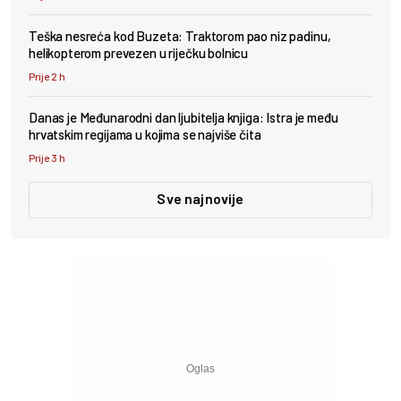
Teška nesreća kod Buzeta: Traktorom pao niz padinu,
helikopterom prevezen u riječku bolnicu
Prije 2 h
Danas je Međunarodni dan ljubitelja knjiga: Istra je među
hrvatskim regijama u kojima se najviše čita
Prije 3 h
Sve najnovije