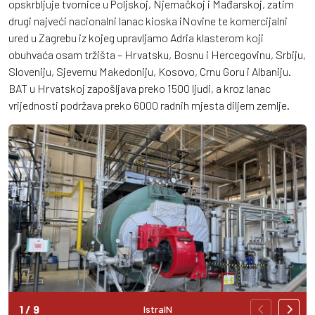
opskrbljuje tvornice u Poljskoj, Njemačkoj i Mađarskoj, zatim
drugi najveći nacionalni lanac kioska iNovine te komercijalni
ured u Zagrebu iz kojeg upravljamo Adria klasterom koji
obuhvaća osam tržišta – Hrvatsku, Bosnu i Hercegovinu, Srbiju,
Sloveniju, Sjevernu Makedoniju, Kosovo, Crnu Goru i Albaniju.
BAT u Hrvatskoj zapošljava preko 1500 ljudi, a kroz lanac
vrijednosti podržava preko 6000 radnih mjesta diljem zemlje.
1
/
9
IstraIN