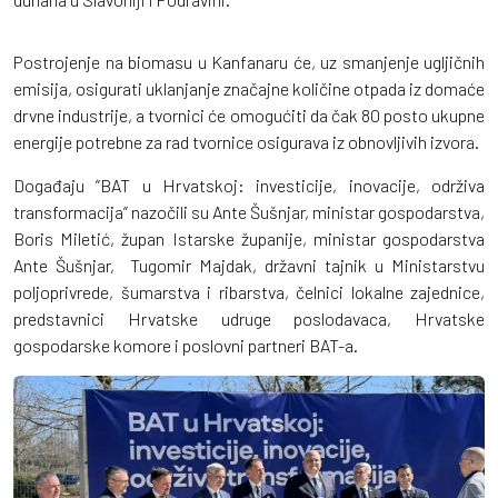
Postrojenje na biomasu u Kanfanaru će, uz smanjenje ugljičnih
emisija, osigurati uklanjanje značajne količine otpada iz domaće
drvne industrije, a tvornici će omogućiti da čak 80 posto ukupne
energije potrebne za rad tvornice osigurava iz obnovljivih izvora.
Događaju ”BAT u Hrvatskoj: investicije, inovacije, održiva
transformacija” nazočili su Ante Šušnjar, ministar gospodarstva,
Boris Miletić, župan Istarske županije, ministar gospodarstva
Ante Šušnjar, Tugomir Majdak, državni tajnik u Ministarstvu
poljoprivrede, šumarstva i ribarstva, čelnici lokalne zajednice,
predstavnici Hrvatske udruge poslodavaca, Hrvatske
gospodarske komore i poslovni partneri BAT-a.