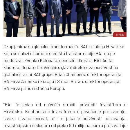
IstraIN
Okupljenima su globalnu transformaciju BAT-a i ulogu Hrvatske
koja se nalazi u samom središtu transformacije BAT grupe
predstavili Zvonko Kolobara, generalni direktor BAT Adria
klastera, Donato Del Vecchio, glavni direktor za održivost na
globalnoj razini BAT grupe, Brian Chambers, direktor operacija
BAT-a za Ameriku i Europu i Simon Brown, direktor operacija
BAT-a za južnu i istočnu Europu.
”BAT je jedan od najvećih stranih privatnih investitora u
Hrvatsku. Kontinuirano investiramo u povećanje proizvodnje,
izvoza i zaposlenosti, ali i u jačanje održivosti poslovanja.
Investicijskim ciklusom od preko 80 milijuna eura u proizvodnju