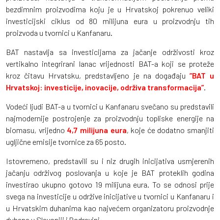
bezdimnim proizvodima koju je u Hrvatskoj pokrenuo veliki
investicijski ciklus od 80 milijuna eura u proizvodnju tih
proizvoda u tvornici u Kanfanaru.
BAT nastavlja sa investicijama za jačanje održivosti kroz
vertikalno integrirani lanac vrijednosti BAT-a koji se proteže
kroz čitavu Hrvatsku, predstavljeno je na događaju
”BAT u
Hrvatskoj: investicije, inovacije, održiva transformacija”
.
Vodeći ljudi BAT-a u tvornici u Kanfanaru svečano su predstavili
najmodernije postrojenje za proizvodnju topliske energije na
biomasu, vrijedno
4,7 milijuna eura
, koje će dodatno smanjiti
ugljične emisije tvornice za 65 posto.
Istovremeno, predstavili su i niz drugih inicijativa usmjerenih
jačanju održivog poslovanja u koje je BAT proteklih godina
investirao ukupno gotovo 19 milijuna eura. To se odnosi prije
svega na investicije u održive inicijative u tvornici u Kanfanaru i
u Hrvatskim duhanima kao najvećem organizatoru proizvodnje
duhana u Slavoniji i Podravini.