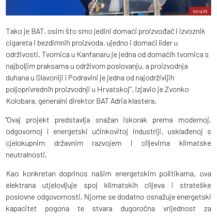
IstraIN
Tako je BAT, osim što smo jedini domaći proizvođač i izvoznik
cigareta i bezdimnih proizvoda, ujedno i domaći lider u
održivosti. Tvornica u Kanfanaru je jedna od domaćih tvornica s
najboljim praksama u održivom poslovanju, a proizvodnja
duhana u Slavoniji i Podravini je jedna od najodrživijih
poljoprivrednih proizvodnji u Hrvatskoj”, izjavio je Zvonko
Kolobara, generalni direktor BAT Adria klastera.
''Ovaj projekt predstavlja snažan iskorak prema modernoj,
odgovornoj i energetski učinkovitoj industriji, usklađenoj s
cjelokupnim državnim razvojem i ciljevima klimatske
neutralnosti.
Kao konkretan doprinos našim energetskim politikama, ova
elektrana utjelovljuje spoj klimatskih ciljeva i strateške
poslovne odgovornosti. Njome se dodatno osnažuje energetski
kapacitet pogona te stvara dugoročna vrijednost za