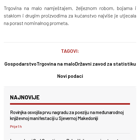
Trgovina na malo namještajem, željeznom robom, bojama i
staklom i drugim proizvodima za kućanstvo najviše je utjecala
na porast nominalnog prometa.
TAGOVI:
Gospodarstvo
Trgovina na malo
Državni zavod za statistiku
Novi podaci
NAJNOVIJE
Rovinjka osvojila prvu nagradu za poeziju na međunarodnoj
književnoj manifestaciji u Sjevernoj Makedoniji
Prije 1 h