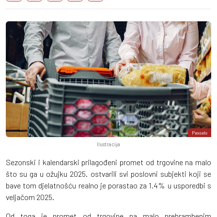
Pexsels
Ilustracija
Sezonski i kalendarski prilagođeni promet od trgovine na malo
što su ga u ožujku 2025. ostvarili svi poslovni subjekti koji se
bave tom djelatnošću realno je porastao za 1,4% u usporedbi s
veljačom 2025.
Od toga je promet od trgovine na malo prehrambenim