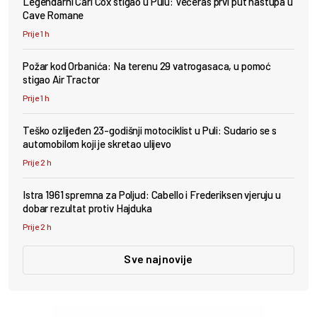
Legendarni Carl Cox stigao u Pulu: Večeras prvi put nastupa u
Cave Romane
Prije 1 h
Požar kod Orbanića: Na terenu 29 vatrogasaca, u pomoć
stigao Air Tractor
Prije 1 h
Teško ozlijeđen 23-godišnji motociklist u Puli: Sudario se s
automobilom koji je skretao ulijevo
Prije 2 h
Istra 1961 spremna za Poljud: Cabello i Frederiksen vjeruju u
dobar rezultat protiv Hajduka
Prije 2 h
Sve najnovije