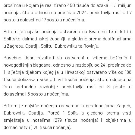
prosinca u kojem je realizirano 450 tisuća dolazaka i 1,1 milijun
noćenja, što u odnosu na prosinac 2024. predstavlja rast od 7
posto u dolascima i 7 posto u noćenjima.
Pritom je najviše noćenja ostvareno na Kvarneru te u Istri i
Splitsko-dalmatinskoj županiji, a gledano prema destinacijama
u Zagrebu, Opatiji, Splitu, Dubrovniku te Rovinju.
Posebno dobri rezultati su ostvareni u vrijeme božićnih i
novogodišnjih blagdana, odnosno u razdoblju od 24. prosinca do
1. siječnja tijekom kojeg je u Hrvatskoj ostvareno više od 188
tisuća dolazaka i više od 541 tisuća noćenja, što u odnosu na
isto prethodno razdoblje predstavlja rast od 8 posto u
dolascima i 8 posto u noćenjima.
Pritom je najviše noćenja ostvareno u destinacijama Zagreb,
Dubrovnik, Opatija, Poreč i Split, a gledano prema vrsti
smještaja u hotelima (279 tisuća noćenja) i objektima u
domaćinstvu (128 tisuća noćenja).