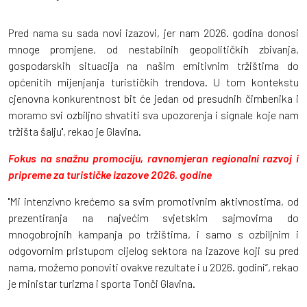
Pred nama su sada novi izazovi, jer nam 2026. godina donosi
mnoge promjene, od nestabilnih geopolitičkih zbivanja,
gospodarskih situacija na našim emitivnim tržištima do
općenitih mijenjanja turističkih trendova. U tom kontekstu
cjenovna konkurentnost bit će jedan od presudnih čimbenika i
moramo svi ozbiljno shvatiti sva upozorenja i signale koje nam
tržišta šalju'', rekao je Glavina.
Fokus na snažnu promociju, ravnomjeran regionalni razvoj i
pripreme za turističke izazove 2026. godine
''Mi intenzivno krećemo sa svim promotivnim aktivnostima, od
prezentiranja na najvećim svjetskim sajmovima do
mnogobrojnih kampanja po tržištima, i samo s ozbiljnim i
odgovornim pristupom cijelog sektora na izazove koji su pred
nama, možemo ponoviti ovakve rezultate i u 2026. godini“, rekao
je ministar turizma i sporta Tonči Glavina.