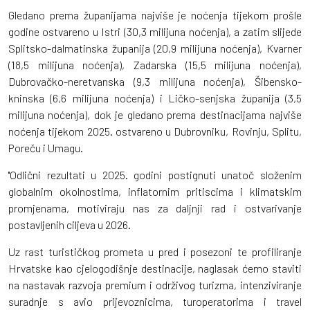
Gledano prema županijama najviše je noćenja tijekom prošle
godine ostvareno u Istri (30,3 milijuna noćenja), a zatim slijede
Splitsko-dalmatinska županija (20,9 milijuna noćenja), Kvarner
(18,5 milijuna noćenja), Zadarska (15,5 milijuna noćenja),
Dubrovačko-neretvanska (9,3 milijuna noćenja), Šibensko-
kninska (6,6 milijuna noćenja) i Ličko-senjska županija (3,5
milijuna noćenja), dok je gledano prema destinacijama najviše
noćenja tijekom 2025. ostvareno u Dubrovniku, Rovinju, Splitu,
Poreču i Umagu.
''Odlični rezultati u 2025. godini postignuti unatoč složenim
globalnim okolnostima, inflatornim pritiscima i klimatskim
promjenama, motiviraju nas za daljnji rad i ostvarivanje
postavljenih ciljeva u 2026.
Uz rast turističkog prometa u pred i posezoni te profiliranje
Hrvatske kao cjelogodišnje destinacije, naglasak ćemo staviti
na nastavak razvoja premium i održivog turizma, intenziviranje
suradnje s avio prijevoznicima, turoperatorima i travel