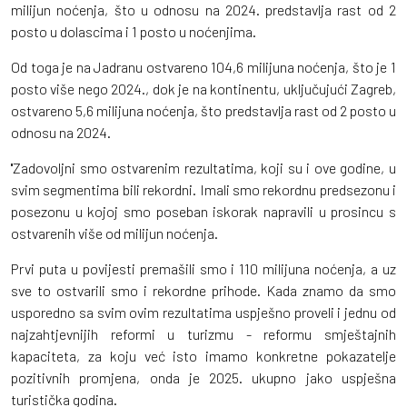
milijun noćenja, što u odnosu na 2024. predstavlja rast od 2
posto u dolascima i 1 posto u noćenjima.
Od toga je na Jadranu ostvareno 104,6 milijuna noćenja, što je 1
posto više nego 2024., dok je na kontinentu, uključujući Zagreb,
ostvareno 5,6 milijuna noćenja, što predstavlja rast od 2 posto u
odnosu na 2024.
''Zadovoljni smo ostvarenim rezultatima, koji su i ove godine, u
svim segmentima bili rekordni. Imali smo rekordnu predsezonu i
posezonu u kojoj smo poseban iskorak napravili u prosincu s
ostvarenih više od milijun noćenja.
Prvi puta u povijesti premašili smo i 110 milijuna noćenja, a uz
sve to ostvarili smo i rekordne prihode. Kada znamo da smo
usporedno sa svim ovim rezultatima uspješno proveli i jednu od
najzahtjevnijih reformi u turizmu - reformu smještajnih
kapaciteta, za koju već isto imamo konkretne pokazatelje
pozitivnih promjena, onda je 2025. ukupno jako uspješna
turistička godina.