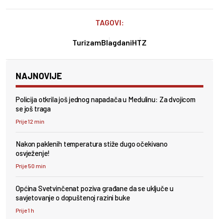
TAGOVI:
Turizam
Blagdani
HTZ
NAJNOVIJE
Policija otkrila još jednog napadača u Medulinu: Za dvojicom
se još traga
Prije 12 min
Nakon paklenih temperatura stiže dugo očekivano
osvježenje!
Prije 50 min
Općina Svetvinčenat poziva građane da se uključe u
savjetovanje o dopuštenoj razini buke
Prije 1 h