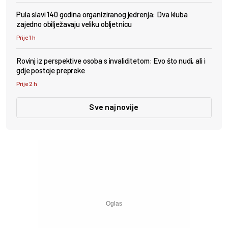
Pula slavi 140 godina organiziranog jedrenja: Dva kluba
zajedno obilježavaju veliku obljetnicu
Prije 1 h
Rovinj iz perspektive osoba s invaliditetom: Evo što nudi, ali i
gdje postoje prepreke
Prije 2 h
Sve najnovije