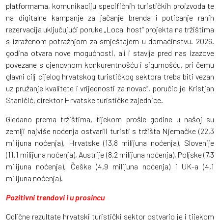
platformama, komunikaciju specifičnih turističkih proizvoda te
na digitalne kampanje za jačanje brenda i poticanje ranih
rezervacija uključujući poruke „Local host“ projekta na tržištima
s izraženom potražnjom za smještajem u domaćinstvu. 2026.
godina otvara nove mogućnosti, ali i stavlja pred nas izazove
povezane s cjenovnom konkurentnošću i sigurnošću, pri čemu
glavni cilj cijelog hrvatskog turističkog sektora treba biti vezan
uz pružanje kvalitete i vrijednosti za novac“, poručio je Kristjan
Staničić, direktor Hrvatske turističke zajednice.
Gledano prema tržištima, tijekom prošle godine u našoj su
zemlji najviše noćenja ostvarili turisti s tržišta Njemačke (22,3
milijuna noćenja), Hrvatske (13,8 milijuna noćenja), Slovenije
(11,1 milijuna noćenja), Austrije (8,2 milijuna noćenja), Poljske (7,3
milijuna noćenja), Češke (4,9 milijuna noćenja) i UK-a (4,1
milijuna noćenja).
Pozitivni trendovi i u prosincu
Odlične rezultate hrvatski turistički sektor ostvario je i tijekom