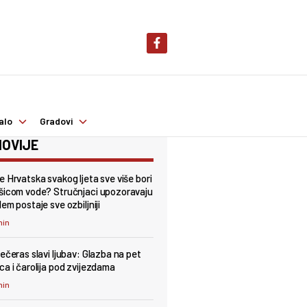
alo
Gradovi
OVIJE
e Hrvatska svakog ljeta sve više bori
šicom vode? Stručnjaci upozoravaju
em postaje sve ozbiljniji
min
večeras slavi ljubav: Glazba na pet
ca i čarolija pod zvijezdama
min