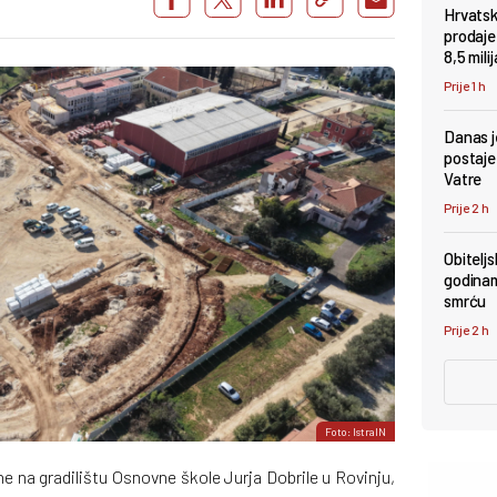
Hrvatsk
prodaje
8,5 mili
Prije 1 h
Danas je
postaje
Vatre
Prije 2 h
Obiteljs
godinam
smrću
Prije 2 h
Foto: IstraIN
ene na gradilištu Osnovne škole Jurja Dobrile u Rovinju,