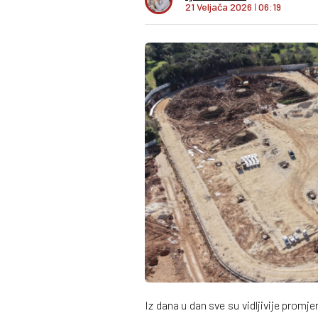
21 Veljača 2026
I
06:19
Iz dana u dan sve su vidljivije promj