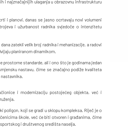
h i najznačajnijih ulaganja u obrazovnu infrastrukturu
rti i planovi, danas se jasno ocrtavaju novi volumeni
rojeva i užurbanost radnika svjedoče o intenzitetu
dana zatekli velik broj radnika i mehanizacije, a radovi
dvijaju planiranom dinamikom.
 prostorne standarde, ali i ono što je godinama jedan
nosmjensku nastavu, čime se značajno podiže kvaliteta
 nastavnika.
ionice i modernizaciju postojećeg objekta, već i
ruženja.
ki poligon, koji se gradi u sklopu kompleksa. Riječ je o
 učenicima škole, već će biti otvoren i građanima, čime
sportskog i društvenog središta naselja.