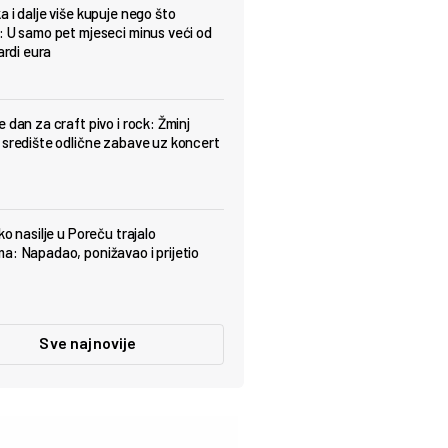
a i dalje više kupuje nego što
: U samo pet mjeseci minus veći od
jardi eura
 dan za craft pivo i rock: Žminj
 središte odlične zabave uz koncert
ko nasilje u Poreču trajalo
a: Napadao, ponižavao i prijetio
Sve najnovije