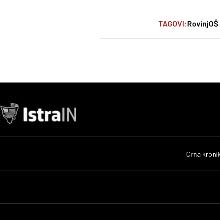
TAGOVI:
Rovinj
OŠ 
Crna kroni