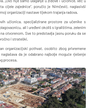
ma. „Ovo nije samo ulaganje u zidove i učionice, već u
ta cijele zajednice“, poručio je Nimčević, naglasivši
urnoj organizaciji nastave tijekom trajanja radova.
ih učionica, specijalizirane prostore za učenike s
agovaonicu, ali i uređeni okoliš s igralištima, zelenim
 na otvorenom. Sve to predstavlja jasnu poruku da se
ročno i strateški.
van organizacijski pothvat, osobito zbog privremene
a naglašava da je odabrano najbolje moguće rješenje
og procesa.