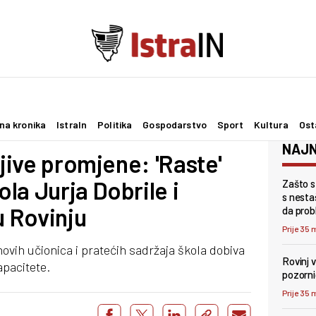
na kronika
IstraIn
Politika
Gospodarstvo
Sport
Kultura
Ost
NAJN
ljive promjene: 'Raste'
la Jurja Dobrile i
Zašto s
s nesta
u Rovinju
da probl
Prije 35 
ovih učionica i pratećih sadržaja škola dobiva
Rovinj 
apacitete.
pozorni
Prije 35 