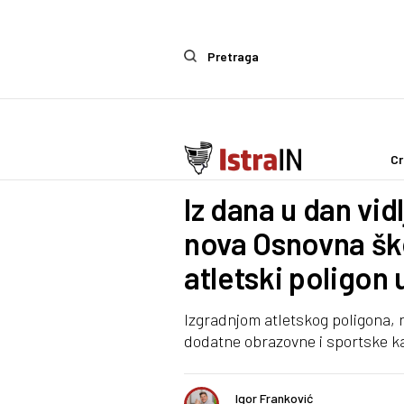
Pretraga
Cr
Gospodarstvo
Iz dana u dan vid
nova Osnovna ško
atletski poligon 
Izgradnjom atletskog poligona, n
dodatne obrazovne i sportske k
Igor Franković