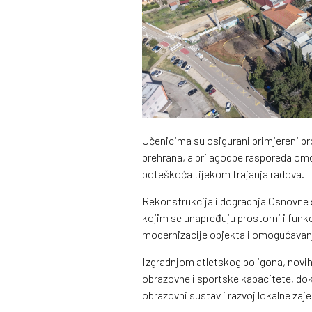
Učenicima su osigurani primjereni pro
prehrana, a prilagodbe rasporeda omo
poteškoća tijekom trajanja radova.
Rekonstrukcija i dogradnja Osnovne š
kojim se unapređuju prostorni i funkci
modernizacije objekta i omogućavan
Izgradnjom atletskog poligona, novih
obrazovne i sportske kapacitete, dok 
obrazovni sustav i razvoj lokalne zaj