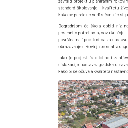
završiti projekt u planiranim rokovi
standard školovanja i kvalitetu živo
kako se paralelno vodi računa i o sig
Dogradnjom će škola dobiti niz nov
posebnim potrebama, novu kuhinju i bl
površinama i prostorima za nastavu
obrazovanje u Rovinju promatra dugo
Iako je projekt istodobno i zahtje
dislokacije nastave, gradska uprav
kako bi se očuvala kvaliteta nastavn