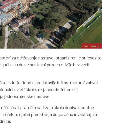
Foto: IstraIN
stori za održavanje nastave, organiziran je prijevoz te
gućile su da se nastavni proces odvija bez većih
kole Jurja Dobrile predstavlja infrastrukturni zahvat
onalni uvjeti škole, uz jasno definiran cilj
ja jednosmjenske nastave.
 učionica i pratećih sadržaja škola dobiva dodatne
projekt u cjelini predstavlja dugoročnu investiciju u
ednice.