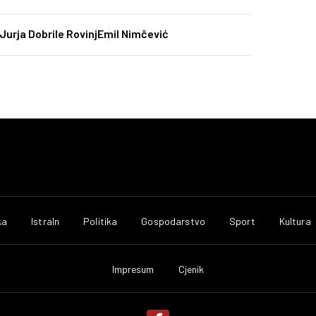
Jurja Dobrile Rovinj
Emil Nimčević
ka
IstraIn
Politika
Gospodarstvo
Sport
Kultura
Impresum
Cjenik