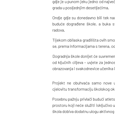
gdje je u punom jeku jedno od najveći
grada u posljednjim desetljećima.
Ondje gdje su donedavno bili tek nac
buduće dograđene škole, a buka st
radova.
Tijekom obilaska gradilišta ovih smo 
se, prema informacijama s terena, o
Dogradnja škole donijet će suvremene
od ključnih ciljeva – uvjete za jed
obrazovanja i svakodnevice učenika i
Projekt ne obuhvaća samo nove uč
cjelovitu transformaciju školskog ok
Posebnu pažnju privlači budući atlets
prostoru koji neće služiti isključivo
škola dobiva dodatnu ulogu aktivnog 