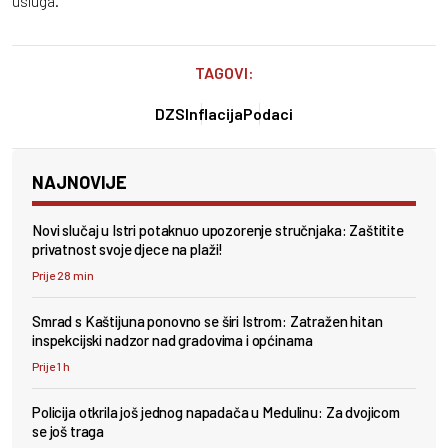
usluga.
TAGOVI:
DZS
Inflacija
Podaci
NAJNOVIJE
Novi slučaj u Istri potaknuo upozorenje stručnjaka: Zaštitite
privatnost svoje djece na plaži!
Prije 28 min
Smrad s Kaštijuna ponovno se širi Istrom: Zatražen hitan
inspekcijski nadzor nad gradovima i općinama
Prije 1 h
Policija otkrila još jednog napadača u Medulinu: Za dvojicom
se još traga