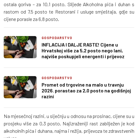
ostala goriva – za 10,1 posto. Slijede Alkoholna pića i duhan s
rastom od 7,5 posto te Restorani i usluge smještaja, gdje su
cijene porasle za 6,8 posto.
GOSPODARSTVO
INFLACIJA I DALJE RASTE! Cijene u
Hrvatskoj više za 5,2 posto nego lani,
najviše poskupjeli energenti i prijevoz
GOSPODARSTVO
Promet od trgovine na malo u travnju
2026. porastao za 2,0 posto na godišnjoj
razini
Na mjesečnoj razini, u siječnju u odnosu na prosinac, cijene su u
prosjeku više za 0,3 posto. Najizraženiji rast zabilježen je kod
alkoholnih pića i duhana, najma i režija, prijevoza te zdravstvenih