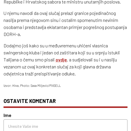
Republike i Hrvatskog sabora te ministru unutarnjih poslova.
U njemu navodi da ovaj slučaj prelazi granice pojedinačnog
nasilja prema njegovom sinu i ostalim spomenutim nevinim
osobama i predstavlja eklatantan primjer pogrešnog postupanja
DORH-a.
Dodajmo još kako su u međuvremenu uhićeni vlasnica
swingerskog kluba i jedan od zaštitara koji su u srpnju istukli
Talijana o čemu smo pisali
ovdje
, a sudjelovali su i u nasilju
vezanom uz ovaj konkretan slučaj za koji glavna državna
odvjetnica traži preispitivanje odluke.
Izvor: Hina, Photo: Sasa Miljevic/PIXSELL
OSTAVITE KOMENTAR
Ime