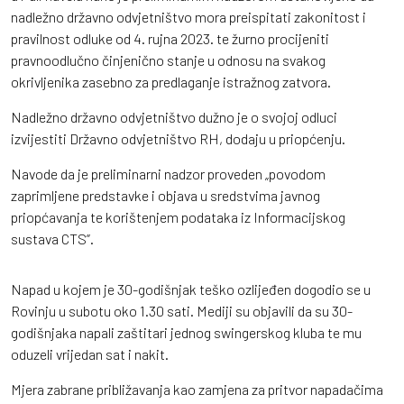
nadležno državno odvjetništvo mora preispitati zakonitost i
pravilnost odluke od 4. rujna 2023. te žurno procijeniti
pravnoodlučno činjenično stanje u odnosu na svakog
okrivljenika zasebno za predlaganje istražnog zatvora.
Nadležno državno odvjetništvo dužno je o svojoj odluci
izvijestiti Državno odvjetništvo RH, dodaju u priopćenju.
Navode da je preliminarni nadzor proveden „povodom
zaprimljene predstavke i objava u sredstvima javnog
priopćavanja te korištenjem podataka iz Informacijskog
sustava CTS”.
Napad u kojem je 30-godišnjak teško ozlijeđen dogodio se u
Rovinju u subotu oko 1.30 sati. Mediji su objavili da su 30-
godišnjaka napali zaštitari jednog swingerskog kluba te mu
oduzeli vrijedan sat i nakit.
Mjera zabrane približavanja kao zamjena za pritvor napadačima