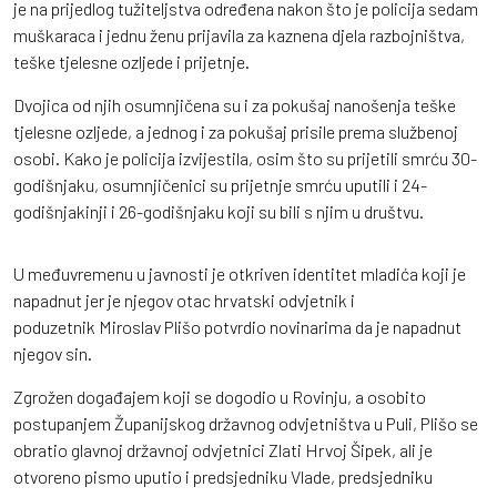
je na prijedlog tužiteljstva određena nakon što je policija sedam
muškaraca i jednu ženu prijavila za kaznena djela razbojništva,
teške tjelesne ozljede i prijetnje.
Dvojica od njih osumnjičena su i za pokušaj nanošenja teške
tjelesne ozljede, a jednog i za pokušaj prisile prema službenoj
osobi. Kako je policija izvijestila, osim što su prijetili smrću 30-
godišnjaku, osumnjičenici su prijetnje smrću uputili i 24-
godišnjakinji i 26-godišnjaku koji su bili s njim u društvu.
U međuvremenu u javnosti je otkriven identitet mladića koji je
napadnut jer je njegov otac hrvatski odvjetnik i
poduzetnik Miroslav Plišo potvrdio novinarima da je napadnut
njegov sin.
Zgrožen događajem koji se dogodio u Rovinju, a osobito
postupanjem Županijskog državnog odvjetništva u Puli, Plišo se
obratio glavnoj državnoj odvjetnici Zlati Hrvoj Šipek, ali je
otvoreno pismo uputio i predsjedniku Vlade, predsjedniku