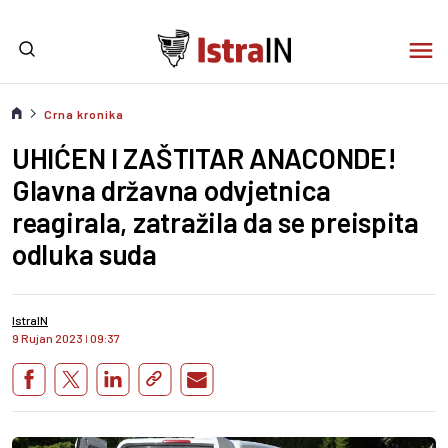
Crna kronika
UHIĆEN I ZAŠTITAR ANACONDE!
Glavna državna odvjetnica
reagirala, zatražila da se preispita
odluka suda
IstraIN
9 Rujan 2023
I
09:37