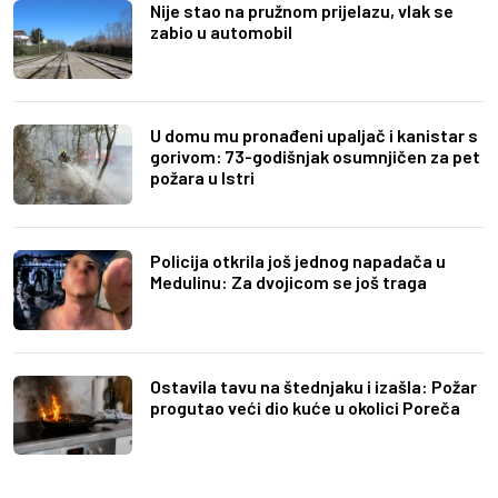
Nije stao na pružnom prijelazu, vlak se
zabio u automobil
U domu mu pronađeni upaljač i kanistar s
gorivom: 73-godišnjak osumnjičen za pet
požara u Istri
Policija otkrila još jednog napadača u
Medulinu: Za dvojicom se još traga
Ostavila tavu na štednjaku i izašla: Požar
progutao veći dio kuće u okolici Poreča