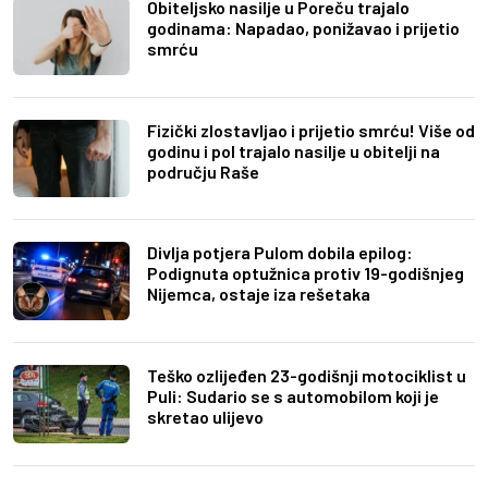
Obiteljsko nasilje u Poreču trajalo
godinama: Napadao, ponižavao i prijetio
smrću
Fizički zlostavljao i prijetio smrću! Više od
godinu i pol trajalo nasilje u obitelji na
području Raše
Divlja potjera Pulom dobila epilog:
Podignuta optužnica protiv 19-godišnjeg
Nijemca, ostaje iza rešetaka
Teško ozlijeđen 23-godišnji motociklist u
Puli: Sudario se s automobilom koji je
skretao ulijevo