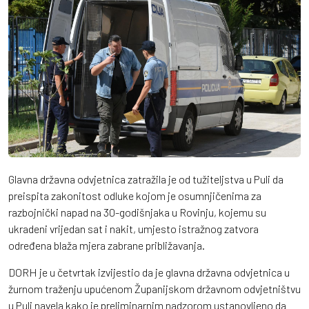
Glavna državna odvjetnica zatražila je od tužiteljstva u Puli da
preispita zakonitost odluke kojom je osumnjičenima za
razbojnički napad na 30-godišnjaka u Rovinju, kojemu su
ukradeni vrijedan sat i nakit, umjesto istražnog zatvora
određena blaža mjera zabrane približavanja.
DORH je u četvrtak izvijestio da je glavna državna odvjetnica u
žurnom traženju upućenom Županijskom državnom odvjetništvu
u Puli navela kako je preliminarnim nadzorom ustanovljeno da