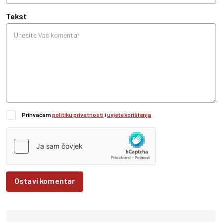
Tekst
Prihvaćam
politiku privatnosti
i
uvjete korištenja
Ostavi komentar