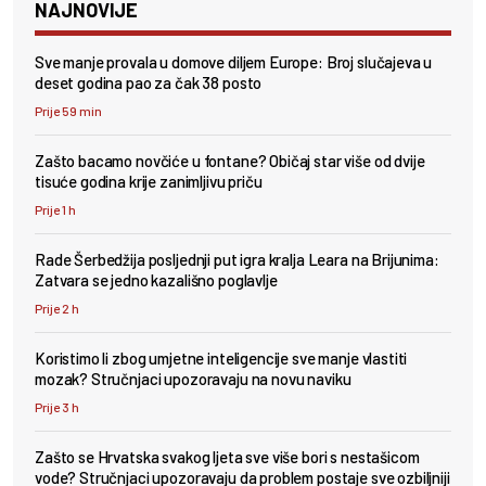
NAJNOVIJE
Sve manje provala u domove diljem Europe: Broj slučajeva u
deset godina pao za čak 38 posto
Prije 59 min
Zašto bacamo novčiće u fontane? Običaj star više od dvije
tisuće godina krije zanimljivu priču
Prije 1 h
Rade Šerbedžija posljednji put igra kralja Leara na Brijunima:
Zatvara se jedno kazališno poglavlje
Prije 2 h
Koristimo li zbog umjetne inteligencije sve manje vlastiti
mozak? Stručnjaci upozoravaju na novu naviku
Prije 3 h
Zašto se Hrvatska svakog ljeta sve više bori s nestašicom
vode? Stručnjaci upozoravaju da problem postaje sve ozbiljniji