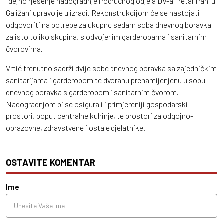
Idejno rješenje nadogradnje Područnog odjela DV-a "Petar Pan" u
Galižani upravo je u izradi. Rekonstrukcijom će se nastojati
odgovoriti na potrebe za ukupno sedam soba dnevnog boravka
za isto toliko skupina, s odvojenim garderobama i sanitarnim
čvorovima.
Vrtić trenutno sadrži dvije sobe dnevnog boravka sa zajedničkim
sanitarijama i garderobom te dvoranu prenamijenjenu u sobu
dnevnog boravka s garderobom i sanitarnim čvorom.
Nadogradnjom bi se osigurali i primjereniji gospodarski
prostori, poput centralne kuhinje, te prostori za odgojno-
obrazovne, zdravstvene i ostale djelatnike.
OSTAVITE KOMENTAR
Ime