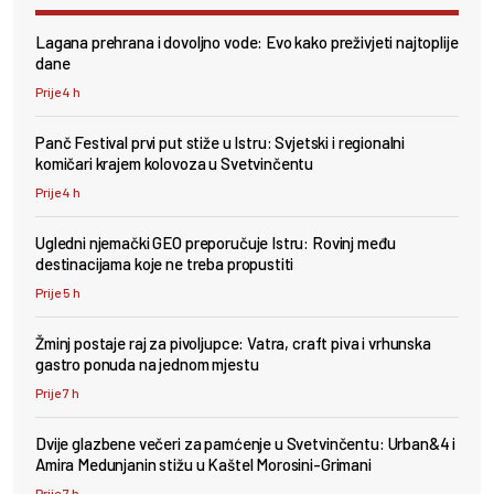
Lagana prehrana i dovoljno vode: Evo kako preživjeti najtoplije
dane
Prije 4 h
Panč Festival prvi put stiže u Istru: Svjetski i regionalni
komičari krajem kolovoza u Svetvinčentu
Prije 4 h
Ugledni njemački GEO preporučuje Istru: Rovinj među
destinacijama koje ne treba propustiti
Prije 5 h
Žminj postaje raj za pivoljupce: Vatra, craft piva i vrhunska
gastro ponuda na jednom mjestu
Prije 7 h
Dvije glazbene večeri za pamćenje u Svetvinčentu: Urban&4 i
Amira Medunjanin stižu u Kaštel Morosini-Grimani
Prije 7 h