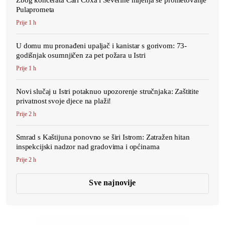
Pulaprometa
Prije 1 h
U domu mu pronađeni upaljač i kanistar s gorivom: 73-
godišnjak osumnjičen za pet požara u Istri
Prije 1 h
Novi slučaj u Istri potaknuo upozorenje stručnjaka: Zaštitite
privatnost svoje djece na plaži!
Prije 2 h
Smrad s Kaštijuna ponovno se širi Istrom: Zatražen hitan
inspekcijski nadzor nad gradovima i općinama
Prije 2 h
Sve najnovije