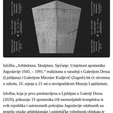
Izložba „Arhitektura. Skulptura. Sjećanje. Umjetnost spomenika
Jugoslavije 1945. – 1991.“ realizirana u suradnji s Galerijom Dessa
(Ljubljana) i Galerijom Miroslav Kraljević (Zagreb) bit će otvorena
u subotu, 10. srpnja u 21 sat u novigradskom Muzeju Lapidarium.
Izložba, koja je prvo predstavljena u Ljubljani u Galeriji Dessa
(2020), prikazuje 33 spomenika i/ili memorijalnih kompleksa iz
svih republika i autonomnih pokrajina Jugoslavije odabranih na
temelju visoke arhitektonske i umjetničke vrijednosti objekata te