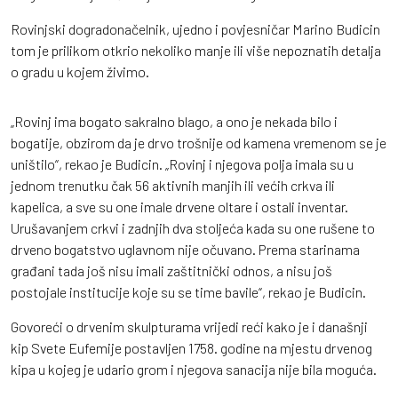
Rovinjski dogradonačelnik, ujedno i povjesničar Marino Budicin
tom je prilikom otkrio nekoliko manje ili više nepoznatih detalja
o gradu u kojem živimo.
„Rovinj ima bogato sakralno blago, a ono je nekada bilo i
bogatije, obzirom da je drvo trošnije od kamena vremenom se je
uništilo“, rekao je Budicin. „Rovinj i njegova polja imala su u
jednom trenutku čak 56 aktivnih manjih ili većih crkva ili
kapelica, a sve su one imale drvene oltare i ostali inventar.
Urušavanjem crkvi i zadnjih dva stoljeća kada su one rušene to
drveno bogatstvo uglavnom nije očuvano. Prema starinama
građani tada još nisu imali zaštitnički odnos, a nisu još
postojale institucije koje su se time bavile“, rekao je Budicin.
Govoreći o drvenim skulpturama vrijedi reći kako je i današnji
kip Svete Eufemije postavljen 1758. godine na mjestu drvenog
kipa u kojeg je udario grom i njegova sanacija nije bila moguća.