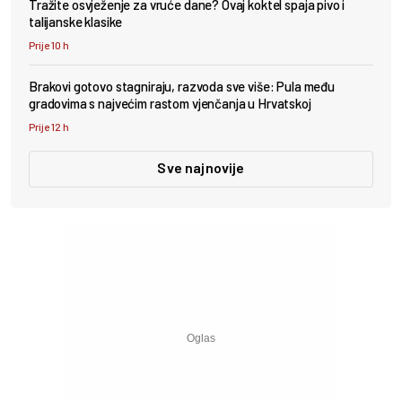
Tražite osvježenje za vruće dane? Ovaj koktel spaja pivo i
talijanske klasike
Prije 10 h
Brakovi gotovo stagniraju, razvoda sve više: Pula među
gradovima s najvećim rastom vjenčanja u Hrvatskoj
Prije 12 h
Sve najnovije