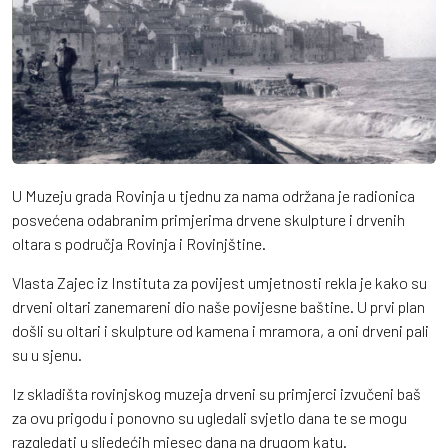
U Muzeju grada Rovinja u tjednu za nama održana je radionica
posvećena odabranim primjerima drvene skulpture i drvenih
oltara s područja Rovinja i Rovinjštine.
Vlasta Zajec iz Instituta za povijest umjetnosti rekla je kako su
drveni oltari zanemareni dio naše povijesne baštine. U prvi plan
došli su oltari i skulpture od kamena i mramora, a oni drveni pali
su u sjenu.
Iz skladišta rovinjskog muzeja drveni su primjerci izvučeni baš
za ovu prigodu i ponovno su ugledali svjetlo dana te se mogu
razgledati u sljedećih mjesec dana na drugom katu.