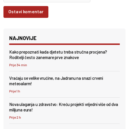
Ostavi komentar
NAJNOVIJE
Kako prepoznati kada djetetu treba stručna procjena?
Roditelji često zanemare prve znakove
Prije 34 min
Vraćaju se velike vrućine, na Jadranu na snazi crveni
meteoalarm!
Prije 1 h
Nova ulaganja u zdravstvo: Kreću projekti vrijedni više od dva
milijuna eura!
Prije 2 h