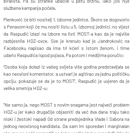
birališta. Pa su stranke ubacile u petu brzinu, iako još nije
službena kampanja počela.
Plenković će biti nositelj 1. izborne jedinice, Škoro se dogovorio
s Penavom koji će mu nositi listu u 5. izbornoj jedinici, no vijest
da Raspudić izlazi na izbore na listi MOST-a kao da je najviše
razbjesnila HDZ-ovce. Sve je krenulo kad je Jandroković na
Facebooku napisao da ima tri kćeri s istom ženom, i time
udario Raspudića ispod pojasa. Pa potom i medijima poručio:
"Osoba koja dolazi iz vašeg svijeta više godina predstavljala se
kao neovisni komentator, a ustvari je agitirao za jednu političku
opciju, pokazuje se da je to MOST''. Raspudić je uvjeren da je
velika smetnja HDZ-u:
"Ne samo ja, nego MOST s novim snagama jest najveći problem
HDZ-u jer kako drugačije objasniti da već dva dana traju tako
niski i žestoki napadi 0d strane predsjednika Vlade i Sabora na
jednog neovisnog kandidata. Da sam im sporedan i marginalan