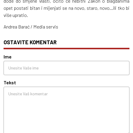
dođe do smjene vlasti, očito će nebitni Zakon o blagdanima
opet postati bitan i mijenjati se na novo, staro, novo...ili tko bi
više upratio.
Andrea Barać / Media servis
OSTAVITE KOMENTAR
Ime
Tekst