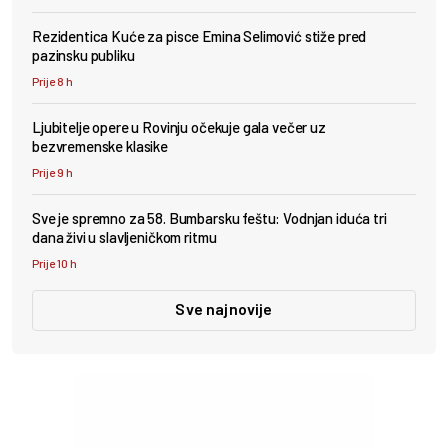
Rezidentica Kuće za pisce Emina Selimović stiže pred
pazinsku publiku
Prije 8 h
Ljubitelje opere u Rovinju očekuje gala večer uz
bezvremenske klasike
Prije 9 h
Sve je spremno za 58. Bumbarsku feštu: Vodnjan iduća tri
dana živi u slavljeničkom ritmu
Prije 10 h
Sve najnovije