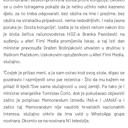
se u ovim istragama pokaže da je netko učinio neko kazneno
djelo, za to treba odgovarati, bez obzira na ime i prezime, bez
obzira na stranačku pripadnost, nema nedodirljivih. I naša jasna
poruka je: Dosta korupcije". Izašla je ta vijest netom nakon što
je bivša šefica računovodstva HDZ-a Branka Pavošević na
suđenju u aferi Fimi Media promijenila iskaz, a taj isti dan
ministar pravosuđa Dražen Bošnjaković uhvaćen u društvu s
Ratkom Mačekom, Uskokovim optuženikom u Aferi Fimi Media,
slučajno.
"Čovjek je prišao meni, a ja sam ostao kod svog stola, digao se
pozdravio i razmijenili smo par rečenica - Što da mu kažem ne
prilazi ili bježi."Sve same slučajnosti u ovoj zemlji. Pa tako je i
ministar energetike Tomislav Ćorić, dok je pokušavao objasniti
zašto je potpisao Memorandum između INA-e i JANAF-a i
zašto taj Memorandum nije nauštrb hrvatskih nacionalnih
interesa, slučajno otkrio da ima uvid u WhatsApp grupe
novinara. Okomio se na novinara N1 televizije.