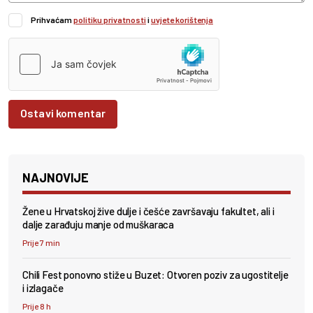
Prihvaćam
politiku privatnosti
i
uvjete korištenja
Ostavi komentar
NAJNOVIJE
Žene u Hrvatskoj žive dulje i češće završavaju fakultet, ali i
dalje zarađuju manje od muškaraca
Prije 7 min
Chili Fest ponovno stiže u Buzet: Otvoren poziv za ugostitelje
i izlagače
Prije 8 h