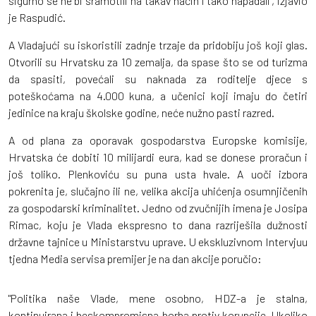
sigurno se ne bi sramotili na takav način i tako napadali'', izjavio
je Raspudić.
A Vladajući su iskoristili zadnje trzaje da pridobiju još koji glas.
Otvorili su Hrvatsku za 10 zemalja, da spase što se od turizma
da spasiti, povećali su naknada za roditelje djece s
poteškoćama na 4.000 kuna, a učenici koji imaju do četiri
jedinice na kraju školske godine, neće nužno pasti razred.
A od plana za oporavak gospodarstva Europske komisije,
Hrvatska će dobiti 10 milijardi eura, kad se donese proračun i
još toliko. Plenkoviću su puna usta hvale. A uoči izbora
pokrenita je, slučajno ili ne, velika akcija uhićenja osumnjičenih
za gospodarski kriminalitet. Jedno od zvučnijih imena je Josipa
Rimac, koju je Vlada ekspresno to dana razriješila dužnosti
državne tajnice u Ministarstvu uprave. U ekskluzivnom Intervjuu
tjedna Media servisa premijer je na dan akcije poručio:
"Politika naše Vlade, mene osobno, HDZ-a je stalna,
kontinuirana i beskompromisna borba protiv korupcije. Ukoliko