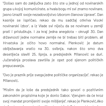
"Došao sam do zaključka zato što ste u jednoj od novinarskih
grupa u kojoj komunicirate, a hvala bogu mi svi znamo novinare,
jasno izrazili svoje nezadovoljstvo izborom članova Uprave". Dan
kasnije se ispričao, rekao da mu sadržaj otkriva 'visoki
novinarski izbor', a iz Vlade svi niječu da se novinare u zemlji
prati i prisluškuje. I za kraj jedna anegdota - okrugli 30. Dan
državnosti jedne normalne zemlje ne bi trebao biti problem, ali
Hrvatska je očito 'novo normalna'. Plenković je datum
obilježavanja vratio na 30. svibnja, nakon što smo dva
desetljeća slavili 25. lipnja, a predsjednik Milanović se duri.
Jučerašnja proslava završila je opet pod sjenom političkih
prepucavanja.
"Ovo je praznik prije svega jedne političke organizacije", rekao je
Milanović.
"Mislim da je loše da predsjednik tako govori o pozitivnim
zakonskim propisima koje je donio Sabor. Vjerujem da će kroz
svoj mandat promijeniti svoje mišljenje'', rekao je Plenković.Ako