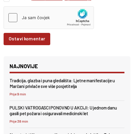
Ostavi komentar
NAJNOVIJE
Tradicija, glazba i puna gledališta: Ljetne manifestacije u
Marčani privlače sve više posjetitelja
Prije 9 min
PULSKI VATROGASCI PONOVNO U AKCIJI: U jednom danu
gasili pet požara i osiguravali medicinski let
Prije 38 min