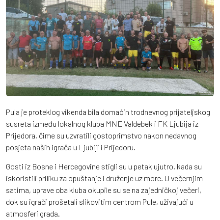
Pula je proteklog vikenda bila domaćin trodnevnog prijateljskog
susreta između lokalnog kluba MNE Valdebek i FK Ljubija iz
Prijedora, čime su uzvratili gostoprimstvo nakon nedavnog
posjeta naših igrača u Ljubiji i Prijedoru.
Gosti iz Bosne i Hercegovine stigli su u petak ujutro, kada su
iskoristili priliku za opuštanje i druženje uz more. U večernjim
satima, uprave oba kluba okupile su se na zajedničkoj večeri,
dok su igrači prošetali slikovitim centrom Pule, uživajući u
atmosferi grada.