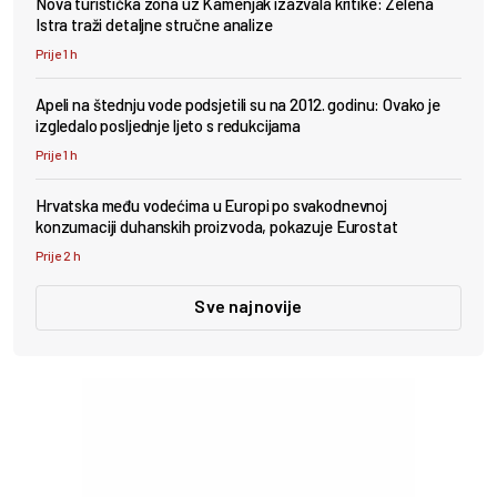
Nova turistička zona uz Kamenjak izazvala kritike: Zelena
Istra traži detaljne stručne analize
Prije 1 h
Apeli na štednju vode podsjetili su na 2012. godinu: Ovako je
izgledalo posljednje ljeto s redukcijama
Prije 1 h
Hrvatska među vodećima u Europi po svakodnevnoj
konzumaciji duhanskih proizvoda, pokazuje Eurostat
Prije 2 h
Sve najnovije