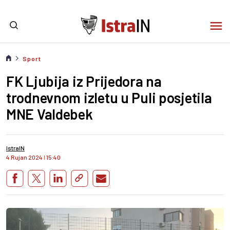
Sport
FK Ljubija iz Prijedora na
trodnevnom izletu u Puli posjetila
MNE Valdebek
IstraIN
4 Rujan 2024
I
15:40