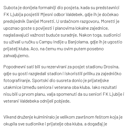
Subota je donijela formalniji dio posjeta, kada su predstavnici
FK Ljubija posjetili Mjesni odbor Valdebek, gdje ih je dočekao
predsjednik Danijel Moretti. U srdačnom razgovoru, Moretti je
upoznao goste s povijesti i planovima lokalne zajednice,
naglašavajući važnost buduće suradnje. Nakon toga, sudionici
su uživali u ručku u Campu Indije u Banjolama, gdje ih je ugostio
prijatelj kluba, Aco, na čemu mu ovim putem posebno
zahvaljujemo.
Popodnevni sati bili su rezervirani za posjet stadionu Drosina,
gdje su gosti razgledali stadion i iskoristili priliku za zajedničko
fotografiranje. Sportski dio susreta donio je prijateljske
utakmice između seniora i veterana oba kluba. Iako rezultati
nisu bili u prvom planu, valja spomenuti da su seniori FK Ljubije i
veterani Valdebeka odnijeli pobjede.
Vikend druženje kulminiralo je velikom završnom feštom koja je
okupila sve sudionike i prijatelje oba kluba, a događaj je