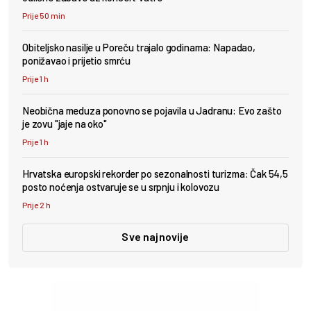
Prije 50 min
Obiteljsko nasilje u Poreču trajalo godinama: Napadao,
ponižavao i prijetio smrću
Prije 1 h
Neobična meduza ponovno se pojavila u Jadranu: Evo zašto
je zovu "jaje na oko"
Prije 1 h
Hrvatska europski rekorder po sezonalnosti turizma: Čak 54,5
posto noćenja ostvaruje se u srpnju i kolovozu
Prije 2 h
Sve najnovije