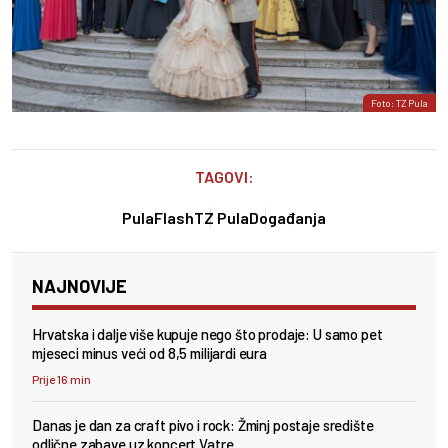
Foto: TZ Pula
TAGOVI:
PulaFlash
TZ Pula
Događanja
NAJNOVIJE
Hrvatska i dalje više kupuje nego što prodaje: U samo pet
mjeseci minus veći od 8,5 milijardi eura
Prije 16 min
Danas je dan za craft pivo i rock: Žminj postaje središte
odlične zabave uz koncert Vatre