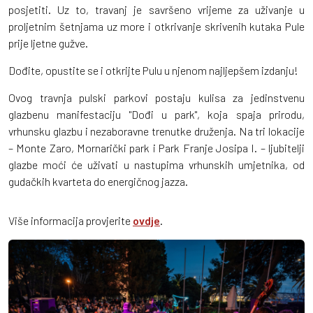
posjetiti. Uz to, travanj je savršeno vrijeme za uživanje u
proljetnim šetnjama uz more i otkrivanje skrivenih kutaka Pule
prije ljetne gužve.
Dođite, opustite se i otkrijte Pulu u njenom najljepšem izdanju!
Ovog travnja pulski parkovi postaju kulisa za jedinstvenu
glazbenu manifestaciju "Dođi u park", koja spaja prirodu,
vrhunsku glazbu i nezaboravne trenutke druženja. Na tri lokacije
– Monte Zaro, Mornarički park i Park Franje Josipa I. – ljubitelji
glazbe moći će uživati u nastupima vrhunskih umjetnika, od
gudačkih kvarteta do energičnog jazza.
Više informacija provjerite
ovdje
.