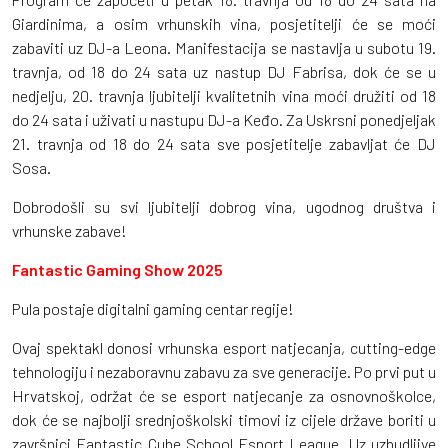
Giardinima, a osim vrhunskih vina, posjetitelji će se moći
zabaviti uz DJ-a Leona. Manifestacija se nastavlja u subotu 19.
travnja, od 18 do 24 sata uz nastup DJ Fabrisa, dok će se u
nedjelju, 20. travnja ljubitelji kvalitetnih vina moći družiti od 18
do 24 sata i uživati u nastupu DJ-a Keđo. Za Uskrsni ponedjeljak
21. travnja od 18 do 24 sata sve posjetitelje zabavljat će DJ
Sosa.
Dobrodošli su svi ljubitelji dobrog vina, ugodnog društva i
vrhunske zabave!
Fantastic Gaming Show 2025
Pula postaje digitalni gaming centar regije!
Ovaj spektakl donosi vrhunska esport natjecanja, cutting-edge
tehnologiju i nezaboravnu zabavu za sve generacije. Po prvi put u
Hrvatskoj, održat će se esport natjecanje za osnovnoškolce,
dok će se najbolji srednjoškolski timovi iz cijele države boriti u
završnici Fantastic Cube School Esport League. Uz uzbudljive