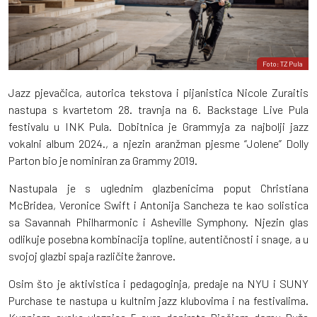
Foto: TZ Pula
Jazz pjevačica, autorica tekstova i pijanistica Nicole Zuraitis
nastupa s kvartetom 28. travnja na 6. Backstage Live Pula
festivalu u INK Pula. Dobitnica je Grammyja za najbolji jazz
vokalni album 2024., a njezin aranžman pjesme “Jolene” Dolly
Parton bio je nominiran za Grammy 2019.
Nastupala je s uglednim glazbenicima poput Christiana
McBridea, Veronice Swift i Antonija Sancheza te kao solistica
sa Savannah Philharmonic i Asheville Symphony. Njezin glas
odlikuje posebna kombinacija topline, autentičnosti i snage, a u
svojoj glazbi spaja različite žanrove.
Osim što je aktivistica i pedagoginja, predaje na NYU i SUNY
Purchase te nastupa u kultnim jazz klubovima i na festivalima.