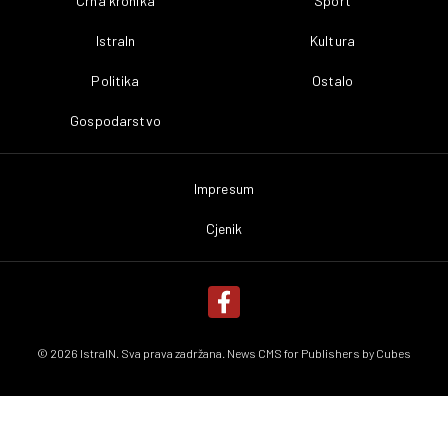
Crna kronika
Sport
IstraIn
Kultura
Politika
Ostalo
Gospodarstvo
Impresum
Cjenik
© 2026 IstraIN. Sva prava zadržana. News CMS for Publishers by
Cubes