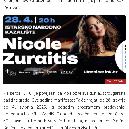
Kupnjom svake ulaznice 5 eura donirate Dječjem domu Ruža
Petrović.
Foto: TZ Pula
Kaiserball u Puli je povijesni bal koji oživljava duh austrougarske
baštine grada. Ove godine manifestacija će trajati od 28. travnja
do 4. svibnja 2025., s bogatim programom predavanja,
koncerata i izložbi. Središnji događaj, svečani bal, održat će se
30. travnja u Domu hrvatskih branitelja, nekadašnjem Marine
Casinu, povijesnom središtu društvenog života Pule.