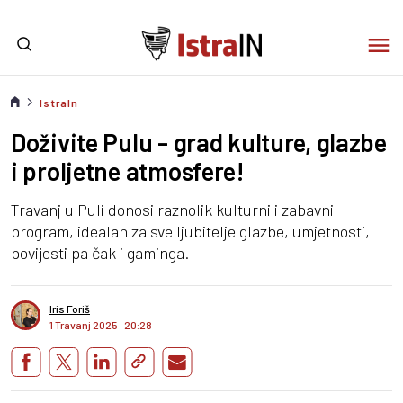
IstraIn
Doživite Pulu - grad kulture, glazbe
i proljetne atmosfere!
Travanj u Puli donosi raznolik kulturni i zabavni
program, idealan za sve ljubitelje glazbe, umjetnosti,
povijesti pa čak i gaminga.
Iris Foriš
1 Travanj 2025
I
20:28