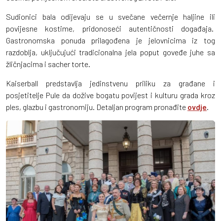
Sudionici bala odijevaju se u svečane večernje haljine ili
povijesne kostime, pridonoseći autentičnosti događaja.
Gastronomska ponuda prilagođena je jelovnicima iz tog
razdoblja, uključujući tradicionalna jela poput goveđe juhe sa
žličnjacima i sacher torte.
Kaiserball predstavlja jedinstvenu priliku za građane i
posjetitelje Pule da dožive bogatu povijest i kulturu grada kroz
ples, glazbu i gastronomiju. Detaljan program pronađite
ovdje
.