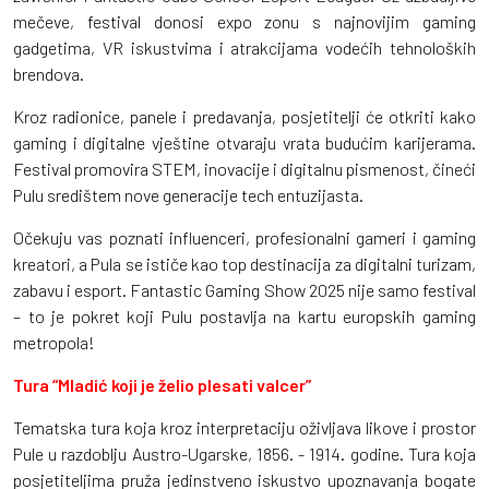
mečeve, festival donosi expo zonu s najnovijim gaming
gadgetima, VR iskustvima i atrakcijama vodećih tehnoloških
brendova.
Kroz radionice, panele i predavanja, posjetitelji će otkriti kako
gaming i digitalne vještine otvaraju vrata budućim karijerama.
Festival promovira STEM, inovacije i digitalnu pismenost, čineći
Pulu središtem nove generacije tech entuzijasta.
Očekuju vas poznati influenceri, profesionalni gameri i gaming
kreatori, a Pula se ističe kao top destinacija za digitalni turizam,
zabavu i esport. Fantastic Gaming Show 2025 nije samo festival
– to je pokret koji Pulu postavlja na kartu europskih gaming
metropola!
Tura “Mladić koji je želio plesati valcer”
Tematska tura koja kroz interpretaciju oživljava likove i prostor
Pule u razdoblju Austro-Ugarske, 1856. - 1914. godine. Tura koja
posjetiteljima pruža jedinstveno iskustvo upoznavanja bogate