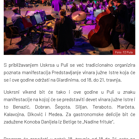
Foto: TZ Pula
S približavanjem Uskrsa u Puli se već tradicionalno organizira
poznata manifestacija Predstavljanje vinara južne Istre koja će
se i ove godine održati na Giardinima, od 18. do 21. travnja.
Uskrsni vikend bit će tako i ove godine u Puli u znaku
manifestacije na kojoj će se predstaviti devet vinara južne Istre i
to Benazić, Dobran, Šegota, Siljan, Teraboto, Marčeta,
Kalavojna, Diković i Medea. Za gastronomske delicije bit će
zadužene Konoba Danijela iz Betige te „Nadine fritule“.
Program će započeti u petak 18. travnja od 18 do 24 sata na