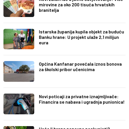
mirovine za oko 200 tisuća hrvatskih
branitelja
Istarska županija kupila objekt za buduću
Banku hrane: U projekt ulaže 2,1 milijun
eura
Općina Kanfanar povećala iznos bonova
za školski pribor učenicima
Novi poticaji za privatne iznajmljivače:
Financira se nabava i ugradnja punionica!
Hoće li hrana ponovno poskupjeti?