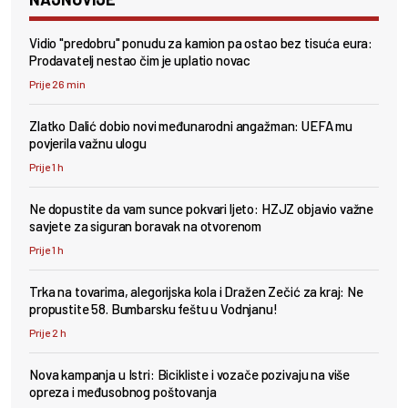
Vidio "predobru" ponudu za kamion pa ostao bez tisuća eura:
Prodavatelj nestao čim je uplatio novac
Prije 26 min
Zlatko Dalić dobio novi međunarodni angažman: UEFA mu
povjerila važnu ulogu
Prije 1 h
Ne dopustite da vam sunce pokvari ljeto: HZJZ objavio važne
savjete za siguran boravak na otvorenom
Prije 1 h
Trka na tovarima, alegorijska kola i Dražen Zečić za kraj: Ne
propustite 58. Bumbarsku feštu u Vodnjanu!
Prije 2 h
Nova kampanja u Istri: Bicikliste i vozače pozivaju na više
opreza i međusobnog poštovanja