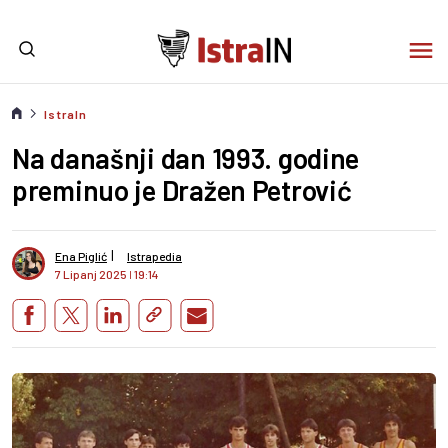
IstraIn
Na današnji dan 1993. godine
preminuo je Dražen Petrović
I
Ena Piglić
Istrapedia
7 Lipanj 2025
I
19:14