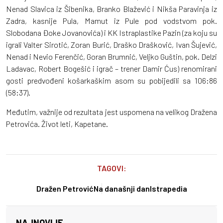
Nenad Slavica iz Šibenika, Branko Blažević i Nikša Paravinja iz
Zadra, kasnije Pula, Mamut iz Pule pod vodstvom pok.
Slobodana Đoke Jovanovića) i KK Istraplastike Pazin (za koju su
igrali Valter Sirotić, Zoran Burić, Draško Drašković, Ivan Šujević,
Nenad i Nevio Ferenčić, Goran Brumnić, Veljko Guštin, pok. Delzi
Ladavac, Robert Bogešić i igrač – trener Damir Ćus) renomirani
gosti predvođeni košarkaškim asom su pobijedili sa 106:86
(58:37).
Međutim, važnije od rezultata jest uspomena na velikog Dražena
Petrovića. Život leti, Kapetane.
TAGOVI:
Dražen Petrović
Na današnji dan
Istrapedia
NAJNOVIJE