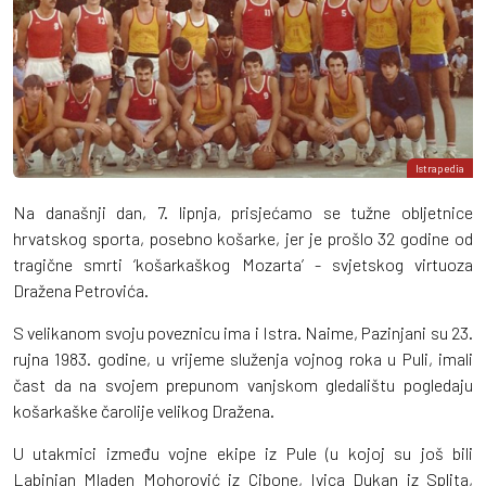
Istrapedia
Na današnji dan, 7. lipnja, prisjećamo se tužne obljetnice
hrvatskog sporta, posebno košarke, jer je prošlo 32 godine od
tragične smrti ‘košarkaškog Mozarta’ - svjetskog virtuoza
Dražena Petrovića.
S velikanom svoju poveznicu ima i Istra. Naime, Pazinjani su 23.
rujna 1983. godine, u vrijeme služenja vojnog roka u Puli, imali
čast da na svojem prepunom vanjskom gledalištu pogledaju
košarkaške čarolije velikog Dražena.
U utakmici između vojne ekipe iz Pule (u kojoj su još bili
Labinjan Mladen Mohorović iz Cibone, Ivica Dukan iz Splita,