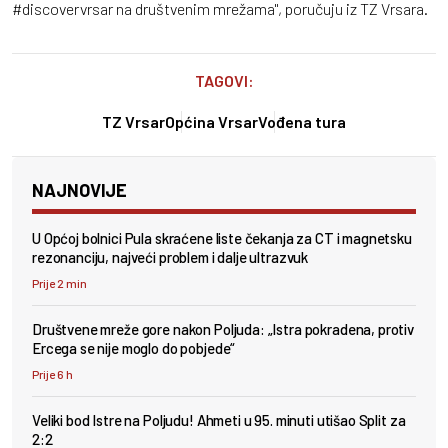
#discovervrsar na društvenim mrežama", poručuju iz TZ Vrsara.
TAGOVI:
TZ Vrsar
Općina Vrsar
Vođena tura
NAJNOVIJE
U Općoj bolnici Pula skraćene liste čekanja za CT i magnetsku
rezonanciju, najveći problem i dalje ultrazvuk
Prije 2 min
Društvene mreže gore nakon Poljuda: „Istra pokradena, protiv
Ercega se nije moglo do pobjede“
Prije 6 h
Veliki bod Istre na Poljudu! Ahmeti u 95. minuti utišao Split za
2:2