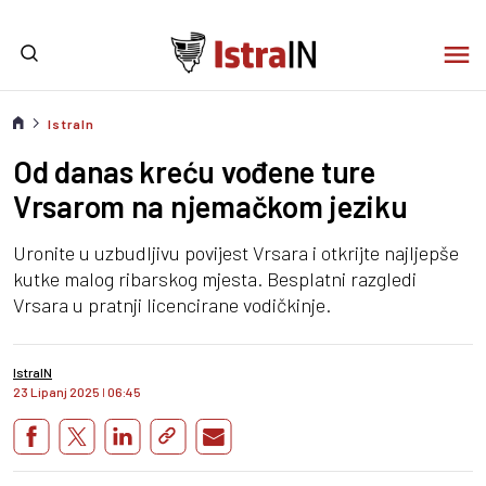
IstraIn
Od danas kreću vođene ture
Vrsarom na njemačkom jeziku
Uronite u uzbudljivu povijest Vrsara i otkrijte najljepše
kutke malog ribarskog mjesta. Besplatni razgledi
Vrsara u pratnji licencirane vodičkinje.
IstraIN
23 Lipanj 2025
I
06:45