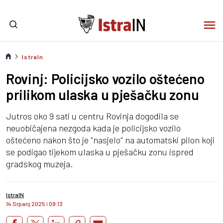
IstraIn
Rovinj: Policijsko vozilo oštećeno
prilikom ulaska u pješačku zonu
Jutros oko 9 sati u centru Rovinja dogodila se
neuobičajena nezgoda kada je policijsko vozilo
oštećeno nakon što je "nasjelo" na automatski pilon koji
se podigao tijekom ulaska u pješačku zonu ispred
gradskog muzeja.
IstraIN
14 Srpanj 2025
I
09:13