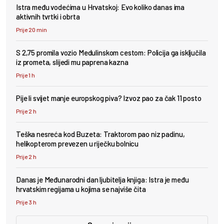
Istra među vodećima u Hrvatskoj: Evo koliko danas ima
aktivnih tvrtki i obrta
Prije 20 min
S 2,75 promila vozio Medulinskom cestom: Policija ga isključila
iz prometa, slijedi mu paprena kazna
Prije 1 h
Pije li svijet manje europskog piva? Izvoz pao za čak 11 posto
Prije 2 h
Teška nesreća kod Buzeta: Traktorom pao niz padinu,
helikopterom prevezen u riječku bolnicu
Prije 2 h
Danas je Međunarodni dan ljubitelja knjiga: Istra je među
hrvatskim regijama u kojima se najviše čita
Prije 3 h