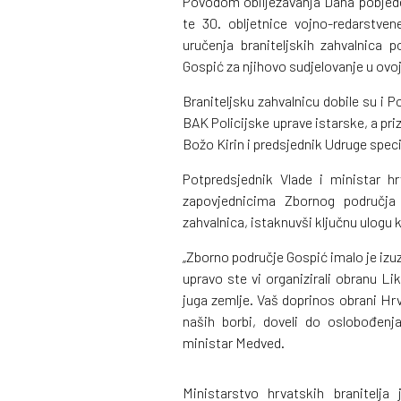
Povodom obilježavanja Dana pobjede
te 30. obljetnice vojno-redarstve
uručenja braniteljskih zahvalnica
Gospić za njihovo sudjelovanje u ovoj
Braniteljsku zahvalnicu dobile su i Po
BAK Policijske uprave istarske, a pri
Božo Kirin i predsjednik Udruge speci
Potpredsjednik Vlade i ministar h
zapovjednicima Zbornog područja 
zahvalnica, istaknuvši ključnu ulogu k
„Zborno područje Gospić imalo je izu
upravo ste vi organizirali obranu Li
juga zemlje. Vaš doprinos obrani Hrva
naših borbi, doveli do oslobođenja
ministar Medved.
Ministarstvo hrvatskih branitelja