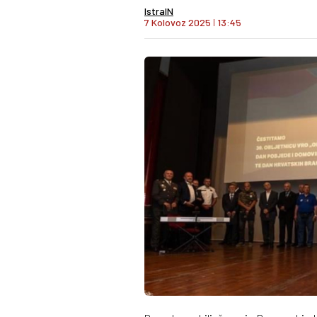
IstraIN
7 Kolovoz 2025
I
13:45