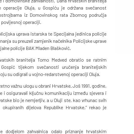
 i domovinske zahvalnosti, Dana hrvatskih branitelja
ne operacije Oluja, u Gospiću je održana svečanost
 postrojbama iz Domovinskog rata Zbornog područja
 povijesnoj operaciji.
licijska uprava istarska te Specijalna jedinica policije
znanja su preuzeli zamjenik načelnika Policijske uprave
jalne policije BAK Mladen Blašković.
rvatskih branitelja Tomo Medved obratio se ratnim
Gospić tijekom svečanosti uručenja braniteljskih
oju su odigrali u vojno-redarstvenoj operaciji Oluja.
zetno važnu ulogu u obrani Hrvatske. Još 1991. godine,
ke i osiguravali ključnu komunikaciju između sjevera i
tske bio je nemjerljiv, a u Oluji ste, kao vrhunac svih
 okupiranih dijelova Republike Hrvatske,“ rekao je
 je dodjelom zahvalnica odalo priznanje hrvatskim