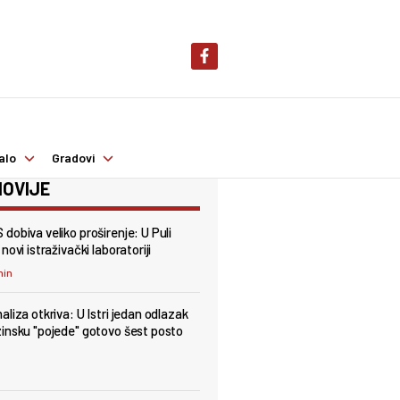
alo
Gradovi
OVIJE
dobiva veliko proširenje: U Puli
novi istraživački laboratoriji
min
aliza otkriva: U Istri jedan odlazak
insku "pojede" gotovo šest posto