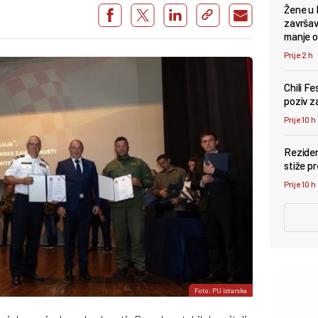
Žene u 
završava
manje 
Prije 2 h
Chili F
poziv za
Prije 10 h
Reziden
stiže p
Prije 10 h
Foto: PU istarska