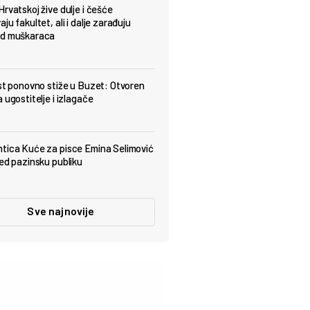
Hrvatskoj žive dulje i češće
ju fakultet, ali i dalje zarađuju
od muškaraca
est ponovno stiže u Buzet: Otvoren
 ugostitelje i izlagače
tica Kuće za pisce Emina Selimović
red pazinsku publiku
Sve najnovije