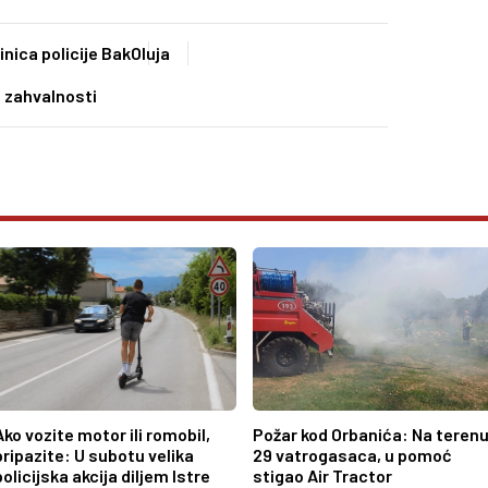
inica policije Bak
Oluja
 zahvalnosti
Ako vozite motor ili romobil,
Požar kod Orbanića: Na teren
pripazite: U subotu velika
29 vatrogasaca, u pomoć
policijska akcija diljem Istre
stigao Air Tractor