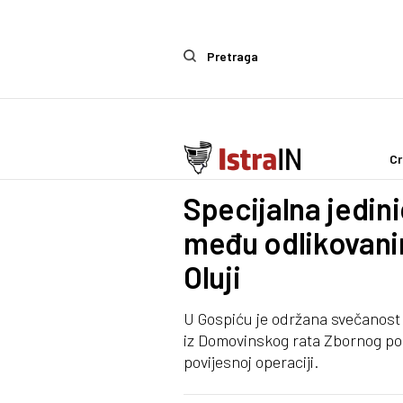
Pretraga
Cr
IstraIn
Specijalna jedini
među odlikovani
Oluji
U Gospiću je održana svečanost 
iz Domovinskog rata Zbornog pod
povijesnoj operaciji.