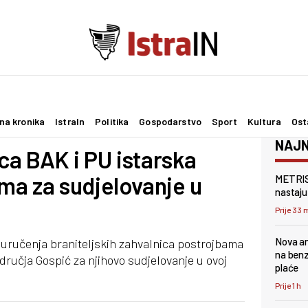
na kronika
IstraIn
Politika
Gospodarstvo
Sport
Kultura
Ost
NAJN
ca BAK i PU istarska
ma za sudjelovanje u
METRIS 
nastaju 
Prije 33 
Nova an
uručenja braniteljskih zahvalnica postrojbama
na benz
ručja Gospić za njihovo sudjelovanje u ovoj
plaće
Prije 1 h