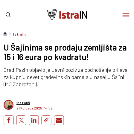
IstraIn
U Šajinima se prodaju zemljišta za
15 i 16 eura po kvadratu!
Grad Pazin objavio je Javni poziv za podnošenje prijava
za kupnju devet građevinskih parcela u naselju Šajini
(MO Zabrežani).
Iris Foriš
21 Kolovoz 2025
I
14:52