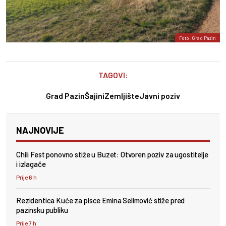
Foto: Grad Pazin
TAGOVI:
Grad Pazin
Šajini
Zemljište
Javni poziv
NAJNOVIJE
Chili Fest ponovno stiže u Buzet: Otvoren poziv za ugostitelje
i izlagače
Prije 6 h
Rezidentica Kuće za pisce Emina Selimović stiže pred
pazinsku publiku
Prije 7 h