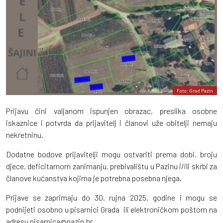
Foto: Grad Pazin
Prijavu čini valjanom ispunjen obrazac, preslika osobne
iskaznice i potvrda da prijavitelj i članovi uže obitelji nemaju
nekretninu.
Dodatne bodove prijavitelji mogu ostvariti prema dobi, broju
djece, deficitarnom zanimanju, prebivalištu u Pazinu i/ili skrbi za
članove kućanstva kojima je potrebna posebna njega.
Prijave se zaprimaju do 30. rujna 2025. godine i mogu se
podnijeti osobno u pisarnici Grada ili elektroničkom poštom na
adresu pisarnica@pazin.hr.