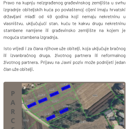
Pravo na kupnju neizgrađenog građevinskog zemljišta u svrhu
izgradnje obiteljskih kuća po povlaštenoj cijeni imaju hrvatski
državljani mlađi od 49 godina koji nemaju nekretninu u
vlasništvu, uključujući stan, kuću te kakvu drugu nekretninu
stambene namjene ili građevinsko zemljište na kojem je
moguća stambena izgradnja.
Isto vrijedi i za člana njihove uže obitelji, koja uključuje bračnog
ili izvanbračnog druga, životnog partnera ili neformalnog
životnog partnera. Prijavu na Javni poziv može podnijeti jedan
član uže obitelji.