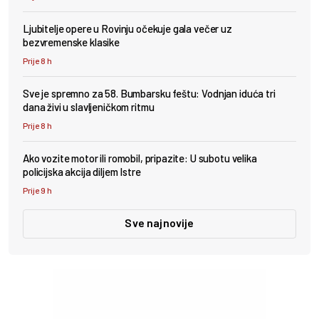
Ljubitelje opere u Rovinju očekuje gala večer uz
bezvremenske klasike
Prije 8 h
Sve je spremno za 58. Bumbarsku feštu: Vodnjan iduća tri
dana živi u slavljeničkom ritmu
Prije 8 h
Ako vozite motor ili romobil, pripazite: U subotu velika
policijska akcija diljem Istre
Prije 9 h
Sve najnovije