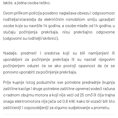
lakše, a jedna osoba teško.
Ovom prilikom policija posebno naglašava obvezu i odgovornost
roditelja/staratelja da električnim romobilom smiju upravljati
osobe koje su navršile 14 godina, a osobe mlađe od 14 godina, u
slučaju počinjenja prekršaja, nisu prekršajno odgovorne
(odgovorni su roditelji/skrbnici).
Nadalje, predmeti i sredstva koji su bili namijenjeni ili
uporabljeni za počinjenje prekršaja ili su nastali njegovim
počinjenjem oduzet će se ako postoji opasnost da će se
ponovno uporabiti za počinjenje prekršaja.
Prije kupnje istog poduzmite sve potrebne predradnje (kupnja
zaštitne kacige i druge potrebne zaštitne opreme) vodeći računa
o radnom obujmu motora a koji nije veći od 25 cm3 ili čija trajna
snaga elektromotora nije jača od 0,6 kW, kako bi vozači bili što
zaštićeniji i osposobljeniji za sigurno sudjelovanje u prometu.