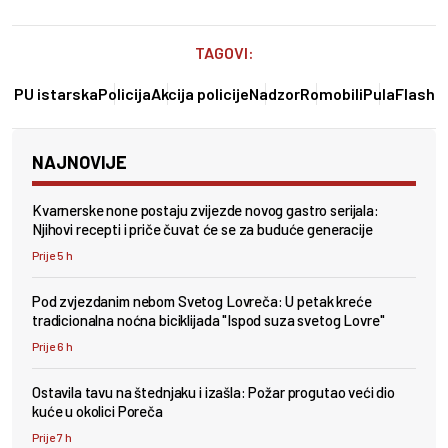
TAGOVI:
PU istarska
Policija
Akcija policije
Nadzor
Romobili
PulaFlash
NAJNOVIJE
Kvarnerske none postaju zvijezde novog gastro serijala:
Njihovi recepti i priče čuvat će se za buduće generacije
Prije 5 h
Pod zvjezdanim nebom Svetog Lovreča: U petak kreće
tradicionalna noćna biciklijada "Ispod suza svetog Lovre"
Prije 6 h
Ostavila tavu na štednjaku i izašla: Požar progutao veći dio
kuće u okolici Poreča
Prije 7 h