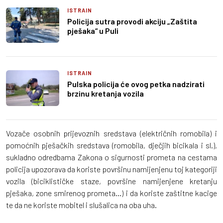
ISTRAIN
Policija sutra provodi akciju „Zaštita
pješaka“ u Puli
ISTRAIN
Pulska policija će ovog petka nadzirati
brzinu kretanja vozila
Vozače osobnih prijevoznih sredstava (električnih romobila) i
pomoćnih pješačkih sredstava (romobila, dječjih bicikala i sl.),
sukladno odredbama Zakona o sigurnosti prometa na cestama
policija upozorava da koriste površinu namijenjenu toj kategoriji
vozila (biciklističke staze, površine namijenjene kretanju
pješaka, zone smirenog prometa...) i da koriste zaštitne kacige
te da ne koriste mobitel i slušalica na oba uha.