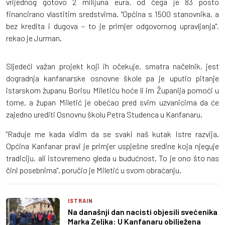
vrijednog gotovo 2 milijuna eura, od čega je 83 posto
financirano vlastitim sredstvima. "Općina s 1500 stanovnika, a
bez kredita i dugova – to je primjer odgovornog upravljanja",
rekao je Jurman.
Sljedeći važan projekt koji ih očekuje, smatra načelnik, jest
dogradnja kanfanarske osnovne škole pa je uputio pitanje
istarskom županu Borisu Miletiću hoće li im Županija pomoći u
tome, a župan Miletić je obećao pred svim uzvanicima da će
zajedno urediti Osnovnu školu Petra Studenca u Kanfanaru.
"Raduje me kada vidim da se svaki naš kutak Istre razvija.
Općina Kanfanar pravi je primjer uspješne sredine koja njeguje
tradiciju, ali istovremeno gleda u budućnost. To je ono što nas
čini posebnima", poručio je Miletić u svom obraćanju.
ISTRAIN
Na današnji dan nacisti objesili svećenika
Marka Zeljka: U Kanfanaru obilježena