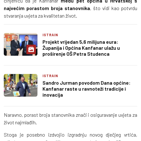
činjenicu da je Kanfanar
među pet općina u Hrvatskoj s
najvećim porastom broja stanovnika
, što vidi kao potvrdu
stvaranja uvjeta za kvalitetan život.
ISTRAIN
Projekt vrijedan 5,6 milijuna eura:
Županija i Općina Kanfanar ulažu u
proširenje OŠ Petra Studenca
ISTRAIN
Sandro Jurman povodom Dana općine:
Kanfanar raste u ravnoteži tradicije i
inovacija
Naravno, porast broja stanovnika znači i osiguravanje uvjeta za
život najmlađih.
Stoga je posebno izdvojio izgradnju novog dječjeg vrtića,