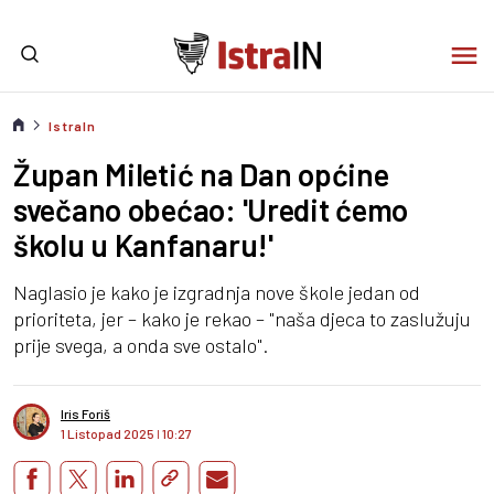
IstraIn
Župan Miletić na Dan općine
svečano obećao: 'Uredit ćemo
školu u Kanfanaru!'
Naglasio je kako je izgradnja nove škole jedan od
prioriteta, jer – kako je rekao – "naša djeca to zaslužuju
prije svega, a onda sve ostalo".
Iris Foriš
1 Listopad 2025
I
10:27