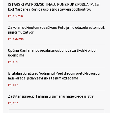
ISTARSKI VATROGASCI IMAJU PUNE RUKE POSLA! Požari
kod Marčane i Rojnića uspješno stavljeni pod kontrolu
Prije 15 min
Za volan s ukinutom vozačkom: Policija mu oduzela automobil,
prijeti mu zatvor
Prije 45 min
Općina Kanfanar povećala iznos bonova za školski pribor
učenicima
Prije 1 h
Brutalan obračun u Vodnjanu! Pred djecom pretukli dvojicu
muškaraca, jedan završio s teškim ozljedama
Prije 2 h
Zaštitar spriječio Talijana u snimanju nage djece u Istri!
Prije 2 h