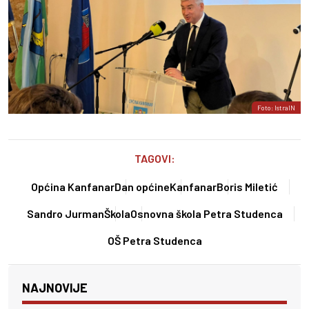
Foto: IstraIN
TAGOVI:
Općina Kanfanar
Dan općine
Kanfanar
Boris Miletić
Sandro Jurman
Škola
Osnovna škola Petra Studenca
OŠ Petra Studenca
NAJNOVIJE