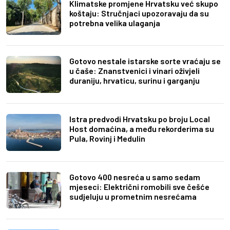
Klimatske promjene Hrvatsku već skupo
koštaju: Stručnjaci upozoravaju da su
potrebna velika ulaganja
Gotovo nestale istarske sorte vraćaju se
u čaše: Znanstvenici i vinari oživjeli
duraniju, hrvaticu, surinu i garganju
Istra predvodi Hrvatsku po broju Local
Host domaćina, a među rekorderima su
Pula, Rovinj i Medulin
Gotovo 400 nesreća u samo sedam
mjeseci: Električni romobili sve češće
sudjeluju u prometnim nesrećama