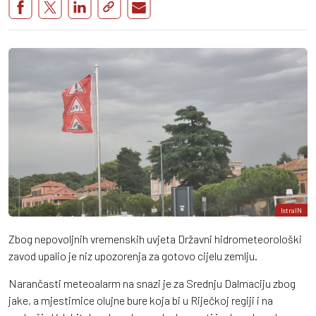
IstraIN
Zbog nepovoljnih vremenskih uvjeta Državni hidrometeorološki
zavod upalio je niz upozorenja za gotovo cijelu zemlju.
Narančasti meteoalarm na snazi je za Srednju Dalmaciju zbog
jake, a mjestimice olujne bure koja bi u Riječkoj regiji i na