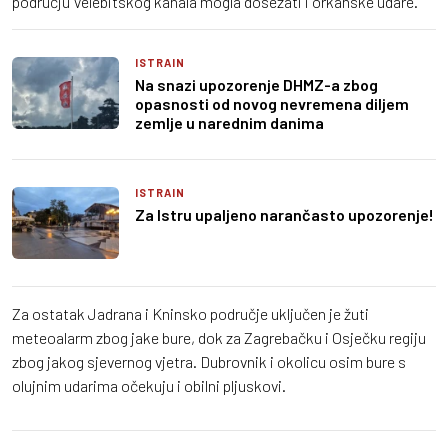
području Velebitskog kanala mogla dosezati i orkanske udare.
ISTRAIN
Na snazi upozorenje DHMZ-a zbog
opasnosti od novog nevremena diljem
zemlje u narednim danima
ISTRAIN
Za Istru upaljeno narančasto upozorenje!
Za ostatak Jadrana i Kninsko područje uključen je žuti
meteoalarm zbog jake bure, dok za Zagrebačku i Osječku regiju
zbog jakog sjevernog vjetra. Dubrovnik i okolicu osim bure s
olujnim udarima očekuju i obilni pljuskovi.