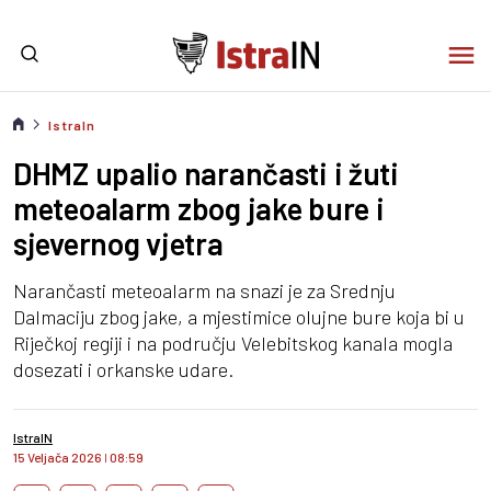
IstraIn
DHMZ upalio narančasti i žuti
meteoalarm zbog jake bure i
sjevernog vjetra
Narančasti meteoalarm na snazi je za Srednju
Dalmaciju zbog jake, a mjestimice olujne bure koja bi u
Riječkoj regiji i na području Velebitskog kanala mogla
dosezati i orkanske udare.
IstraIN
15 Veljača 2026
I
08:59