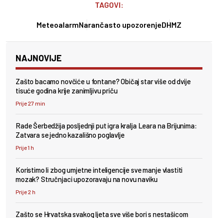
TAGOVI:
Meteoalarm
Narančasto upozorenje
DHMZ
NAJNOVIJE
Zašto bacamo novčiće u fontane? Običaj star više od dvije
tisuće godina krije zanimljivu priču
Prije 27 min
Rade Šerbedžija posljednji put igra kralja Leara na Brijunima:
Zatvara se jedno kazališno poglavlje
Prije 1 h
Koristimo li zbog umjetne inteligencije sve manje vlastiti
mozak? Stručnjaci upozoravaju na novu naviku
Prije 2 h
Zašto se Hrvatska svakog ljeta sve više bori s nestašicom