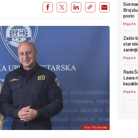
Sve man
Broj sl
posto
Prije 3 h
Zašto b
star viš
zanimlji
Prije 4 h
Rade Šer
Leara n
kazališ
Prije 5 h
Foto: PU istarska