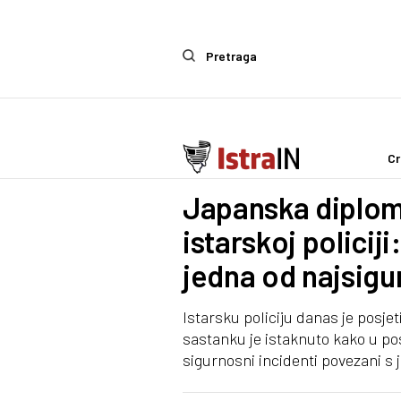
Pretraga
Cr
IstraIn
Japanska diplom
istarskoj policij
jedna od najsigur
Istarsku policiju danas je posje
sastanku je istaknuto kako u posl
sigurnosni incidenti povezani s