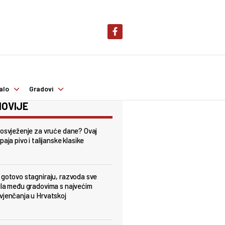
alo
Gradovi
OVIJE
 osvježenje za vruće dane? Ovaj
paja pivo i talijanske klasike
 gotovo stagniraju, razvoda sve
ula među gradovima s najvećim
vjenčanja u Hrvatskoj