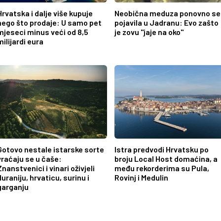
Hrvatska i dalje više kupuje
Neobična meduza ponovno se
nego što prodaje: U samo pet
pojavila u Jadranu: Evo zašto
mjeseci minus veći od 8,5
je zovu "jaje na oko"
milijardi eura
Gotovo nestale istarske sorte
Istra predvodi Hrvatsku po
vraćaju se u čaše:
broju Local Host domaćina, a
Znanstvenici i vinari oživjeli
među rekorderima su Pula,
duraniju, hrvaticu, surinu i
Rovinj i Medulin
garganju