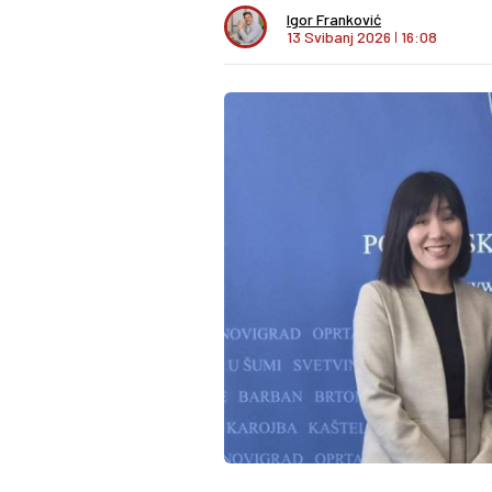
Igor Franković
13 Svibanj 2026
I
16:08