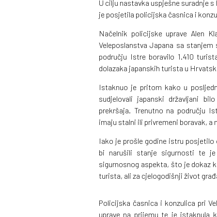
U cilju nastavka uspješne suradnje s
je posjetila policijska časnica i ko
Načelnik policijske uprave Alen 
Veleposlanstva Japana sa stanjem s
području Istre boravilo 1.410 turi
dolazaka japanskih turista u Hrvatsk
Istaknuo je pritom kako u posljedn
sudjelovali japanski državljani bil
prekršaja. Trenutno na području Is
imaju stalni ili privremeni boravak, a n
Iako je prošle godine istru posjetilo 
bi narušili stanje sigurnosti te j
sigurnosnog aspekta, što je dokaz k
turista, ali za cjelogodišnji život gra
Policijska časnica i konzulica pri V
uprave na prijemu te je istaknula