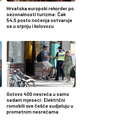
Hrvatska europski rekorder po
sezonalnosti turizma: Čak
54,5 posto noćenja ostvaruje
se u srpnju i kolovozu
Gotovo 400 nesreća u samo
sedam mjeseci: Električni
romobili sve češće sudjeluju u
prometnim nesrećama