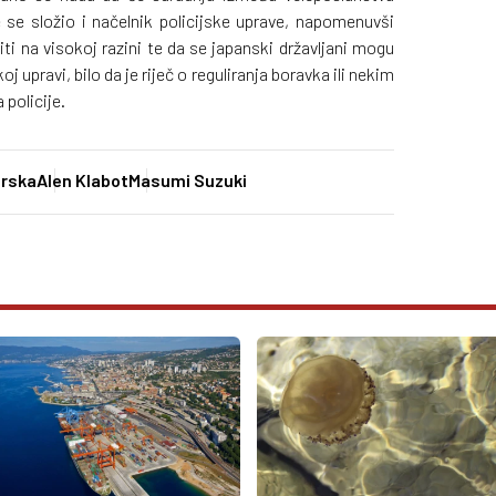
e se složio i načelnik policijske uprave, napomenuvši
i na visokoj razini te da se japanski državljani mogu
oj upravi, bilo da je riječ o reguliranja boravka ili nekim
policije.
arska
Alen Klabot
Masumi Suzuki