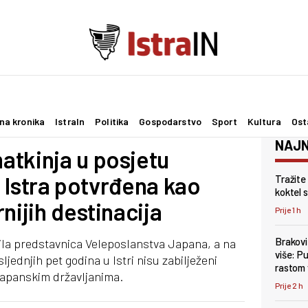
na kronika
IstraIn
Politika
Gospodarstvo
Sport
Kultura
Ost
NAJN
atkinja u posjetu
i: Istra potvrđena kao
Tražite
koktel s
nijih destinacija
Prije 1 h
Brakovi
tila predstavnica Veleposlanstva Japana, a na
više: P
jednjih pet godina u Istri nisu zabilježeni
rastom 
 japanskim državljanima.
Prije 2 h