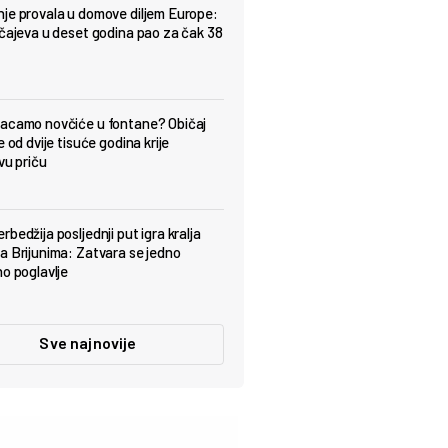
je provala u domove diljem Europe:
učajeva u deset godina pao za čak 38
acamo novčiće u fontane? Običaj
e od dvije tisuće godina krije
vu priču
bedžija posljednji put igra kralja
a Brijunima: Zatvara se jedno
no poglavlje
Sve najnovije