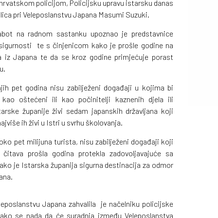
 hrvatskom policijom, Policijsku upravu istarsku danas
nzulica pri Veleposlanstvu Japana Masumi Suzuki.
Klabot na radnom sastanku upoznao je predstavnice
igurnosti te s činjenicom kako je prošle godine na
sta iz Japana te da se kroz godine primjećuje porast
u.
jih pet godina nisu zabilježeni događaji u kojima bi
o kao oštećeni ili kao počinitelji kaznenih djela ili
tarske županije živi sedam japanskih državljana koji
ajviše ih živi u Istri u svrhu školovanja.
oko pet milijuna turista, nisu zabilježeni događaji koji
e čitava prošla godina protekla zadovoljavajuće sa
ako je Istarska županija sigurna destinacija za odmor
đana.
eleposlanstvu Japana zahvalila je načelniku policijske
 kako se nada da će suradnja između Veleposlanstva