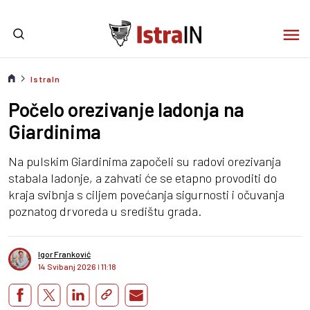
IstraIn
Počelo orezivanje ladonja na
Giardinima
Na pulskim Giardinima započeli su radovi orezivanja
stabala ladonje, a zahvati će se etapno provoditi do
kraja svibnja s ciljem povećanja sigurnosti i očuvanja
poznatog drvoreda u središtu grada.
Igor Franković
14 Svibanj 2026
I
11:18