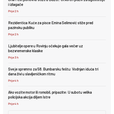
i izlagače
Prije 2 h
Rezidentica Kuće za pisce Emina Selimović stiže pred
pazinsku publiku
Prije 2 h
Ljubitelje opere u Rovinju očekuje gala večer uz
bezvremenske klasike
Prije 3 h
Sve je spremno za 58. Bumbarsku feštu: Vodnjan iduća tri
dana živi u slavljeničkom ritmu
Prije 4 h
Ako vozite motor ili romobil, pripazite: U subotu velika
policijska akcija diljem Istre
Prije 4 h