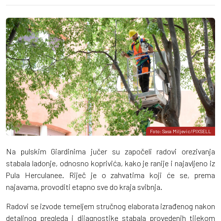
Foto: Sasa Miljevic/PIXSELL
Na pulskim Giardinima jučer su započeli radovi orezivanja
stabala ladonje, odnosno koprivića, kako je ranije i najavljeno iz
Pula Herculanee. Riječ je o zahvatima koji će se, prema
najavama, provoditi etapno sve do kraja svibnja.
Radovi se izvode temeljem stručnog elaborata izrađenog nakon
detaljnog pregleda i dijagnostike stabala provedenih tijekom