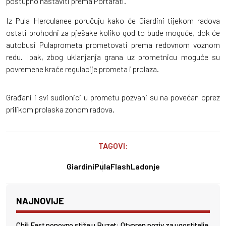
postupno nastaviti prema Portarati.
Iz Pula Herculanee poručuju kako će Giardini tijekom radova
ostati prohodni za pješake koliko god to bude moguće, dok će
autobusi Pulaprometa prometovati prema redovnom voznom
redu. Ipak, zbog uklanjanja grana uz prometnicu moguće su
povremene kraće regulacije prometa i prolaza.
Građani i svi sudionici u prometu pozvani su na povećan oprez
prilikom prolaska zonom radova.
TAGOVI:
Giardini
PulaFlash
Ladonje
NAJNOVIJE
Chili Fest ponovno stiže u Buzet: Otvoren poziv za ugostitelje