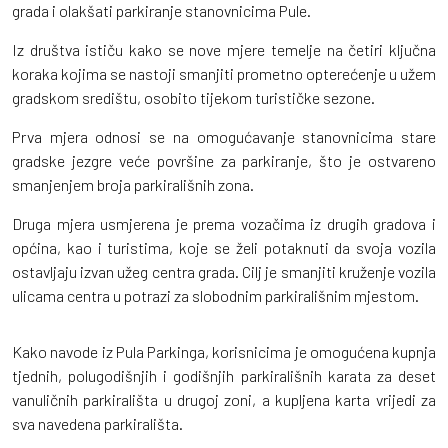
grada i olakšati parkiranje stanovnicima Pule.
Iz društva ističu kako se nove mjere temelje na četiri ključna
koraka kojima se nastoji smanjiti prometno opterećenje u užem
gradskom središtu, osobito tijekom turističke sezone.
Prva mjera odnosi se na omogućavanje stanovnicima stare
gradske jezgre veće površine za parkiranje, što je ostvareno
smanjenjem broja parkirališnih zona.
Druga mjera usmjerena je prema vozačima iz drugih gradova i
općina, kao i turistima, koje se želi potaknuti da svoja vozila
ostavljaju izvan užeg centra grada. Cilj je smanjiti kruženje vozila
ulicama centra u potrazi za slobodnim parkirališnim mjestom.
Kako navode iz Pula Parkinga, korisnicima je omogućena kupnja
tjednih, polugodišnjih i godišnjih parkirališnih karata za deset
vanuličnih parkirališta u drugoj zoni, a kupljena karta vrijedi za
sva navedena parkirališta.