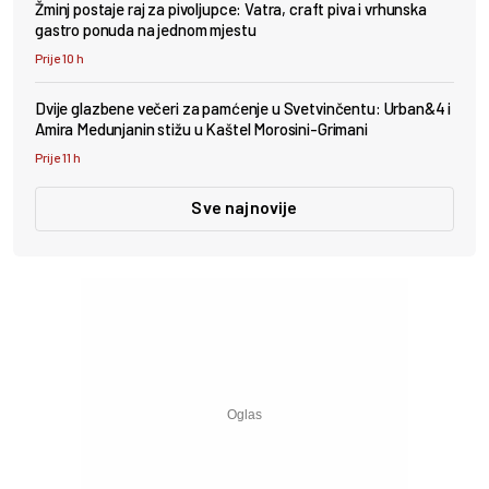
Žminj postaje raj za pivoljupce: Vatra, craft piva i vrhunska
gastro ponuda na jednom mjestu
Prije 10 h
Dvije glazbene večeri za pamćenje u Svetvinčentu: Urban&4 i
Amira Medunjanin stižu u Kaštel Morosini-Grimani
Prije 11 h
Sve najnovije