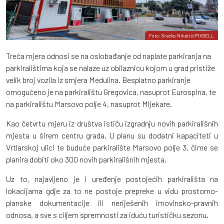
Foto: Srećko Niketić/PIXSELL
Treća mjera odnosi se na oslobađanje od naplate parkiranja na
parkiralištima koja se nalaze uz obilaznicu kojom u grad pristiže
velik broj vozila iz smjera Medulina. Besplatno parkiranje
omogućeno je na parkiralištu Gregovica, nasuprot Eurospina, te
na parkiralištu Marsovo polje 4, nasuprot Mljekare.
Kao četvrtu mjeru iz društva ističu izgradnju novih parkirališnih
mjesta u širem centru grada. U planu su dodatni kapaciteti u
Vrtlarskoj ulici te buduće parkiralište Marsovo polje 3, čime se
planira dobiti oko 300 novih parkirališnih mjesta.
Uz to, najavljeno je i uređenje postojećih parkirališta na
lokacijama gdje za to ne postoje prepreke u vidu prostorno-
planske dokumentacije ili neriješenih imovinsko-pravnih
odnosa, a sve s ciljem spremnosti za iduću turističku sezonu.