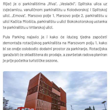
Riječ je o parkiralištima „Riva“, „Veslački“, Splitska ulica uz
cvjećarnicu, vanuličnom parkiralištu u Kolodvorskoj i Splitskoj
ulici, „Emova“, Marsovo polje 1, Marsovo polje 2, parkiralištu u
ulici Kačića Miošića, parkiralištu u ulici Bokokotorskog ustanka
te parkiralištu u Vrtlarskoj ulici.
Pula Parking najavio je i kako će idućeg tjedna započeti
demontaža rotacijskog parkirališta na Marsovom polju 1, kako
bi se ondje oslobodio dodatni prostor za parkiranje. Rotacijska
garaža bit će skladištena do prodaje, a završetak radova planiran
je prije početka turističke sezone.