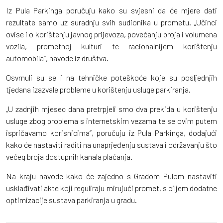
Iz Pula Parkinga poručuju kako su svjesni da će mjere dati
rezultate samo uz suradnju svih sudionika u prometu. „Učinci
ovise i o korištenju javnog prijevoza, povećanju broja i volumena
vozila, prometnoj kulturi te racionalnijem korištenju
automobila“, navode iz društva.
Osvrnuli su se i na tehničke poteškoće koje su posljednjih
tjedana izazvale probleme u korištenju usluge parkiranja.
„U zadnjih mjesec dana pretrpjeli smo dva prekida u korištenju
usluge zbog problema s internetskim vezama te se ovim putem
ispričavamo korisnicima“, poručuju iz Pula Parkinga, dodajući
kako će nastaviti raditi na unaprjeđenju sustava i održavanju što
većeg broja dostupnih kanala plaćanja.
Na kraju navode kako će zajedno s Gradom Pulom nastaviti
usklađivati akte koji reguliraju mirujući promet, s ciljem dodatne
optimizacije sustava parkiranja u gradu.