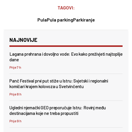
TAGOVI:
Pula
Pula parking
Parkiranje
NAJNOVIJE
Lagana prehrana i dovoljno vode: Evo kako preživjeti najtoplije
dane
Prije 7 h
Panč Festival prvi put stiže u Istru: Svjetski i regionalni
komičari krajem kolovoza u Svetvinčentu
Prije 8 h
Ugledni njemački GEO preporučuje Istru: Rovinj među
destinacijama koje ne treba propustiti
Prije 9 h