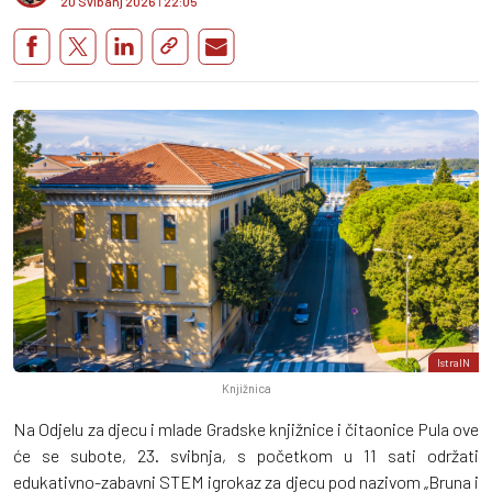
20 Svibanj 2026
I
22:05
IstraIN
Knjižnica
Na Odjelu za djecu i mlade Gradske knjižnice i čitaonice Pula ove
će se subote, 23. svibnja, s početkom u 11 sati održati
edukativno-zabavni STEM igrokaz za djecu pod nazivom „Bruna i