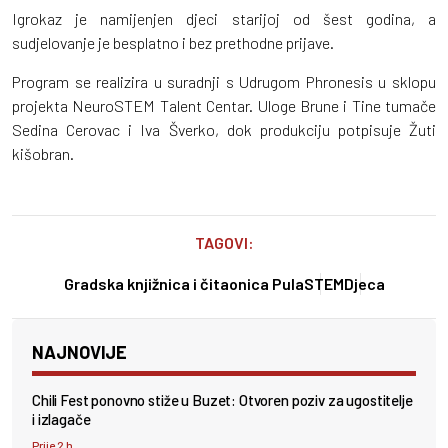
Igrokaz je namijenjen djeci starijoj od šest godina, a
sudjelovanje je besplatno i bez prethodne prijave.
Program se realizira u suradnji s Udrugom Phronesis u sklopu
projekta NeuroSTEM Talent Centar. Uloge Brune i Tine tumače
Sedina Cerovac i Iva Šverko, dok produkciju potpisuje Žuti
kišobran.
TAGOVI:
Gradska knjižnica i čitaonica Pula
STEM
Djeca
NAJNOVIJE
Chili Fest ponovno stiže u Buzet: Otvoren poziv za ugostitelje
i izlagače
Prije 2 h