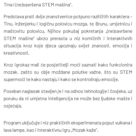
Tina i (ne)savršena STEM mašina“.
Predstava prati dvije znanstvenice potpuno različitih karaktera –
Tinu, inženjerku i logičnu polovicu mozga, te Brunu, umjetnicu i
maštovitu polovicu. Njihov pokušaj pokretanja „(ne)savršene
STEM mašine“ ubrzo prerasta u niz komičnih i interaktivnih
situacija kroz koje djeca upoznaju svijet znanosti, emocija i
kreativnosti.
Kroz igrokaz mali će posjetitelji moći saznati kako funkcionira
mozak, zašto su obje moždane polutke važne, što su STEM
supermoći te kako nastaju i kako se kontroliraju emocije.
Poseban naglasak stavljen je i na odnos tehnologije i čovjeka, uz
poruku da ni umjetna inteligencija ne može bez ljudske mašte i
osjećaja.
Program uključuje i niz praktičnih eksperimenata poput vulkana i
lava lampe, kao i interaktivnu igru „Mozak kaže“.