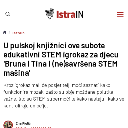
IstraIn
U pulskoj knjižnici ove subote
edukativni STEM igrokaz za djecu
'Bruna i Tina i (ne)savršena STEM
mašina'
Kroz igrokaz mali će posjetitelji moći saznati kako
funkcionira mozak, zašto su obje moždane polutke
važne, što su STEM supermoći te kako nastaju i kako se
kontroliraju emocije.
Ena Piglić