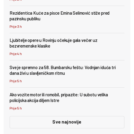
Rezidentica Kuće za pisce Emina Selimović stiže pred
pazinsku publiku
Prije 3 h
Ljubitelje opere u Rovinju očekuje gala večer uz
bezvremenske klasike
Prije 4 h
Sve je spremno za 58. Bumbarsku feštu: Vodnjan iduća tri
dana živi u slavljeničkom ritmu
Prije 5 h
Ako vozite motor ili romobil, pripazite: U subotu velika
policijska akcija diljem Istre
Prije 5 h
Sve najnovije