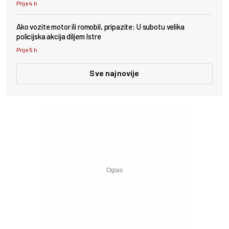
Prije 4 h
Ako vozite motor ili romobil, pripazite: U subotu velika
policijska akcija diljem Istre
Prije 5 h
Sve najnovije