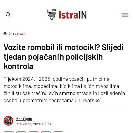
IstraIn
Vozite romobil ili motocikl? Slijedi
tjedan pojačanih policijskih
kontrola
Tijekom 2024. i 2025. godine vozači i putnici na
motociklima, mopedima, biciklima i sličnim vozilima
činili su čak trećinu svih smrtno stradalih i ozlijeđenih
osoba u prometnim nesrećama u Hrvatskoj.
Ena Piglić
31 Svibanj 2026
I
13:34