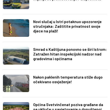
Novi slučaj u Istri potaknuo upozorenje
stručnjaka: Zaštitite privatnost svoje
djece na plaži!
Smrad s Kaštijuna ponovno se širi Istrom:
Zatražen hitan inspekcijski nadzor nad
gradovima i općinama
Nakon paklenih temperatura stiže dugo
očekivano osvježenje!
Općina Svetvinčenat poziva građane da
se uključe u savjetovanje o dopuštenoj