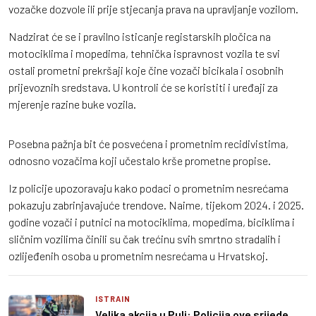
vozačke dozvole ili prije stjecanja prava na upravljanje vozilom.
Nadzirat će se i pravilno isticanje registarskih pločica na
motociklima i mopedima, tehnička ispravnost vozila te svi
ostali prometni prekršaji koje čine vozači bicikala i osobnih
prijevoznih sredstava. U kontroli će se koristiti i uređaji za
mjerenje razine buke vozila.
Posebna pažnja bit će posvećena i prometnim recidivistima,
odnosno vozačima koji učestalo krše prometne propise.
Iz policije upozoravaju kako podaci o prometnim nesrećama
pokazuju zabrinjavajuće trendove. Naime, tijekom 2024. i 2025.
godine vozači i putnici na motociklima, mopedima, biciklima i
sličnim vozilima činili su čak trećinu svih smrtno stradalih i
ozlijeđenih osoba u prometnim nesrećama u Hrvatskoj.
ISTRAIN
Velika akcija u Puli: Policija ove srijede