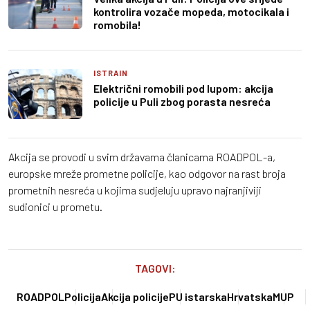
kontrolira vozače mopeda, motocikala i
romobila!
ISTRAIN
Električni romobili pod lupom: akcija
policije u Puli zbog porasta nesreća
Akcija se provodi u svim državama članicama ROADPOL-a,
europske mreže prometne policije, kao odgovor na rast broja
prometnih nesreća u kojima sudjeluju upravo najranjiviji
sudionici u prometu.
TAGOVI:
ROADPOL
Policija
Akcija policije
PU istarska
Hrvatska
MUP