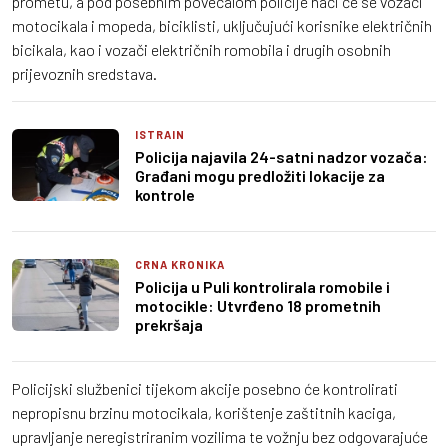
prometu, a pod posebnim povećalom policije naći će se vozači
motocikala i mopeda, biciklisti, uključujući korisnike električnih
bicikala, kao i vozači električnih romobila i drugih osobnih
prijevoznih sredstava.
ISTRAIN
Policija najavila 24-satni nadzor vozača:
Građani mogu predložiti lokacije za
kontrole
CRNA KRONIKA
Policija u Puli kontrolirala romobile i
motocikle: Utvrđeno 18 prometnih
prekršaja
Policijski službenici tijekom akcije posebno će kontrolirati
nepropisnu brzinu motocikala, korištenje zaštitnih kaciga,
upravljanje neregistriranim vozilima te vožnju bez odgovarajuće