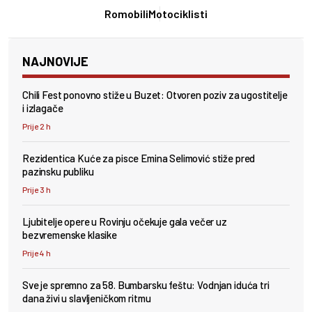
Romobili
Motociklisti
NAJNOVIJE
Chili Fest ponovno stiže u Buzet: Otvoren poziv za ugostitelje
i izlagače
Prije 2 h
Rezidentica Kuće za pisce Emina Selimović stiže pred
pazinsku publiku
Prije 3 h
Ljubitelje opere u Rovinju očekuje gala večer uz
bezvremenske klasike
Prije 4 h
Sve je spremno za 58. Bumbarsku feštu: Vodnjan iduća tri
dana živi u slavljeničkom ritmu