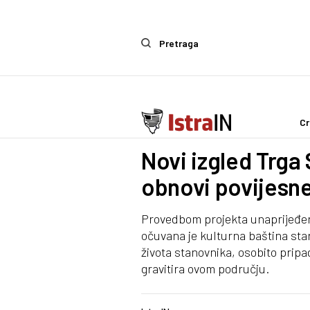
Pretraga
Cr
IstraIn
Novi izgled Trga
obnovi povijesn
Provedbom projekta unaprijeđena
očuvana je kulturna baština star
života stanovnika, osobito prip
gravitira ovom području.