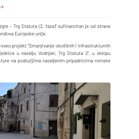
0 d
zgre – Trg Statuta (2. faza)" sufinanciran je od strane
fondova Europske unije.
veo projekt "Smanjivanje okolišnih i infrastrukturnih
ednice u naselju Vodnjan, Trg Statuta 2", u sklopu
kture na područjima naseljenim pripadnicima romske