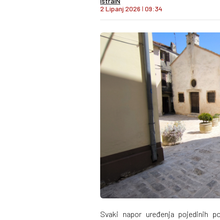
IstraIN
2 Lipanj 2026
I
09:34
Svaki napor uređenja pojedinih po