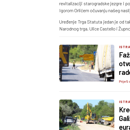
revitalizaciji starogradske jezgre i 
Igorom Orlićem očuvanju našeg nasl
Uređenje Trga Statuta jedan je od tak
Narodnog trga, Ulice Castello i Župn
ISTRA
Faž
otv
rado
Prije 5 
ISTRA
Kre
Gali
eur