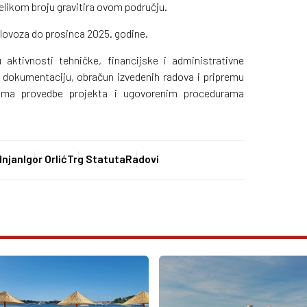
elikom broju gravitira ovom području.
olovoza do prosinca 2025. godine.
aktivnosti tehničke, financijske i administrativne
u dokumentaciju, obračun izvedenih radova i pripremu
ilima provedbe projekta i ugovorenim procedurama
dnjan
Igor Orlić
Trg Statuta
Radovi