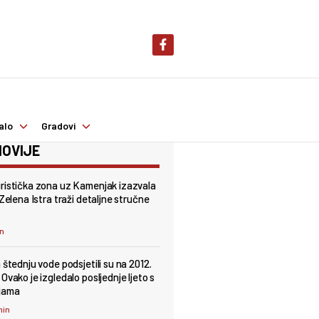
alo
Gradovi
OVIJE
ristička zona uz Kamenjak izazvala
 Zelena Istra traži detaljne stručne
in
 štednju vode podsjetili su na 2012.
Ovako je izgledalo posljednje ljeto s
jama
min