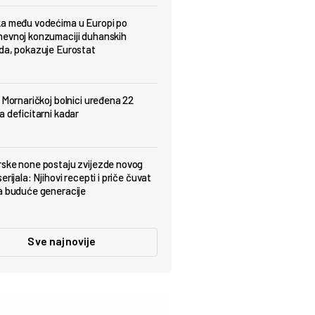
a među vodećima u Europi po
evnoj konzumaciji duhanskih
da, pokazuje Eurostat
j Mornaričkoj bolnici uređena 22
a deficitarni kadar
ske none postaju zvijezde novog
erijala: Njihovi recepti i priče čuvat
a buduće generacije
Sve najnovije