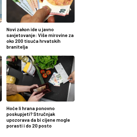
Novi zakon ide u javno
savjetovanje: Više mirovine za
oko 200 tisuća hrvatskih
branitelja
Hoće li hrana ponovno
poskupjeti? Stručnjak
upozorava da bi cijene mogle
porasti i do 20 posto