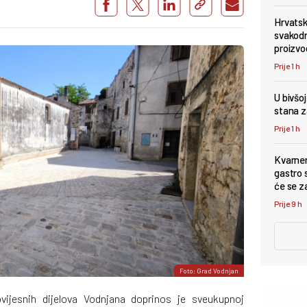
Hrvatsk
svakodn
proizvo
Prije 1 h
U bivšo
stana z
Prije 1 h
Kvarner
gastro s
će se z
Prije 9 h
Foto: Grad Vodnjan
vijesnih dijelova Vodnjana doprinos je sveukupnoj