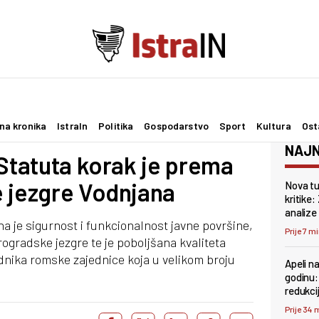
na kronika
IstraIn
Politika
Gospodarstvo
Sport
Kultura
Ost
NAJN
 Statuta korak je prema
e jezgre Vodnjana
Nova tu
kritike:
analize
 je sigurnost i funkcionalnost javne površine,
Prije 7 m
ogradske jezgre te je poboljšana kvaliteta
adnika romske zajednice koja u velikom broju
Apeli na
godinu: 
redukci
Prije 34 