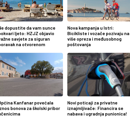
Ne dopustite da vam sunce
Nova kampanja u Istri:
pokvari ljeto: HZJZ objavio
Bicikliste i vozače pozivaju na
važne savjete za siguran
više opreza i međusobnog
boravak na otvorenom
poštovanja
Općina Kanfanar povećala
Novi poticaji za privatne
iznos bonova za školski pribor
iznajmljivače: Financira se
učenicima
nabava i ugradnja punionica!