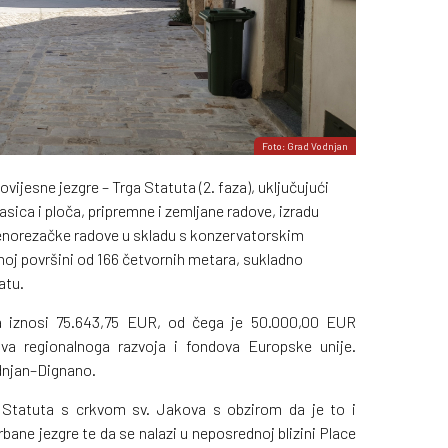
Foto: Grad Vodnjan
ovijesne jezgre – Trga Statuta (2. faza), uključujući
ica i ploča, pripremne i zemljane radove, izradu
enorezačke radove u skladu s konzervatorskim
noj površini od 166 četvornih metara, sukladno
atu.
va iznosi 75.643,75 EUR, od čega je 50.000,00 EUR
tva regionalnoga razvoja i fondova Europske unije.
odnjan–Dignano.
 Statuta s crkvom sv. Jakova s obzirom da je to i
rbane jezgre te da se nalazi u neposrednoj blizini Place