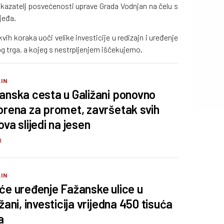
pokazatelj posvećenosti uprave Grada Vodnjan na čelu s
ijeđa.
vih koraka uoči velike investicije u redizajn i uređenje
og trga, a kojeg s nestrpljenjem iščekujemo.
IN
anska cesta u Galižani ponovno
orena za promet, završetak svih
va slijedi na jesen
d
IN
će uređenje Fažanske ulice u
žani, investicija vrijedna 450 tisuća
a