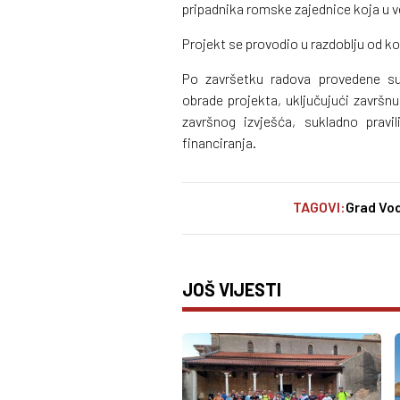
pripadnika romske zajednice koja u v
Projekt se provodio u razdoblju od k
Po završetku radova provedene su 
obrade projekta, uključujući završn
završnog izvješća, sukladno prav
financiranja.
TAGOVI:
Grad Vo
JOŠ VIJESTI