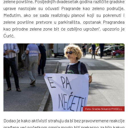
zelene površine. Posljednjih dvadesetak godina različite gradske
uprave nastojale su očuvati Pragrande kao zeleno područje.
Međutim, ako se sada realiziraju planovi koji su pokrenuti i
zelene površine pretvore u parkirališta, opstanak Pragrandea
kao prirodne zelene zone bit će ozbiljno ugrožen“, upozorio je
Ćurić.
Foto: Srećko Niketić/PIXSELL
Dodao je kako aktivisti strahuju da bi bez pravovremene reakcije
građana već početkom srpnja moglo biti prekasno za bilo kakvo