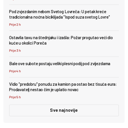
Pod zvjezdanim nebom Svetog Lovreča: U petak kreće
tradicionalna noćna biciklijada "Ispod suza svetog Lovre"
Prije 2 h
Ostavila tavu na štednjaku i izašla: Požar progutao veći dio
kuće u okolici Poreča
Prije 3 h
Bale ove subote postaju veliki plesni podij pod zvijezdama
Prije 4 h
Vidio "predobru" ponudu za kamion pa ostao bez tisuća eura:
Prodavatelj nestao čim je uplatio novac
Prije 5 h
Sve najnovije