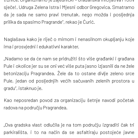
sječe!, Udruga Zelena Istra i Mjesni odbor Gregovica. Smatramo
da je sada ne samo pravi trenutak, nego možda i posljednja
prilika da spasimo Pragrande“, rekao je Ćurić.
Naglašava kako je riječ o mirnom i nenasilnom okupljanju koje
ima i prosvjedni i edukativni karakter.
„Nadamo se da će nam se pridružiti što više građanki i građana
Pule i okolice jer su se oni već više puta jasno izjasnili da ne žele
betonizaciju Pragrandea. Žele da to ostane divlje zeleno srce
Pule, jedan od posljednjih većih sačuvanih zelenih prostora u
gradu“, istaknuo je.
Kao neposredan povod za organizaciju šetnje navodi početak
radova na području Pragrandea.
„Ova gradska vlast odlučila je na tom području izgraditi čak tri
parkirališta, i to na način da se asfaltiraju postojeće javne