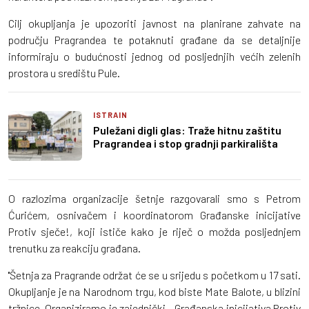
Cilj okupljanja je upozoriti javnost na planirane zahvate na
području Pragrandea te potaknuti građane da se detaljnije
informiraju o budućnosti jednog od posljednjih većih zelenih
prostora u središtu Pule.
ISTRAIN
Puležani digli glas: Traže hitnu zaštitu
Pragrandea i stop gradnji parkirališta
O razlozima organizacije šetnje razgovarali smo s Petrom
Ćurićem, osnivačem i koordinatorom Građanske inicijative
Protiv sječe!, koji ističe kako je riječ o možda posljednjem
trenutku za reakciju građana.
''Šetnja za Pragrande održat će se u srijedu s početkom u 17 sati.
Okupljanje je na Narodnom trgu, kod biste Mate Balote, u blizini
tržnice. Organiziramo je zajednički – Građanska inicijativa Protiv