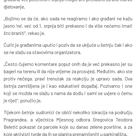
djelovanje.
„Bojimo se da će, ako sada ne reagiramo i ako građani ne kažu
jasno 'ne', već od 1. srpnja biti prekasno i da više nećemo imati
što braniti“, rekao je.
Ćurić je građanima uputio i poziv da se uključe u šetnju čak i ako
se ne slažu sa stavovima organizatora.
„Često čujemo komentare poput onih da je već prekasno jer su
bageri na terenu ili da nije vrijeme za prosvjed. Međutim, ako ste
protiv nečega, pravi trenutak za reakciju je upravo sada. Ova
šetnja zamišljena je i kao edukativni događaj. Pozivamo i one
koji se možda ne slažu s nama da dođu i sami se uvjere o čemu
je riječ“, poručio je.
Tijekom šetnje sudionici će obići nekoliko lokacija na području
Pragrandea, a vijećnica Mjesnog odbora Gregovica Teodora
Beletić pokazat će parcele koje su danas zelene površine, a za
koje aktivisti tvrde da ih se planira prenamijeniti u parkirališta.