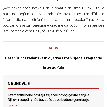
„Ako nakon toga netko i dalje smatra da smo u krivu, to je
potpuno legitimno. No tada će svoj stav temeljiti na
informacijama i činjenicama, a ne na nagađanjima. Zato
pozivamo sve zainteresirane građane da dođu, informiraju se i
izravno vide o čemu je riječ“, zaključio je Ćurić.
TAGOVI:
Petar Ćurić
Građanska inicijativa Protiv sječe!
Pragrande
Intervju
Pula
NAJNOVIJE
Kvarnerske none postaju zvijezde novog gastro serijala:
Njihovi recepti i priče čuvat će se za buduće generacije
Prije 2 h