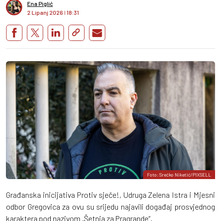
Ena Piglić
2 Lipanj 2026
I
18:31
Foto: Srećko Niketić/PIXSELL
Građanska inicijativa Protiv sječe!, Udruga Zelena Istra i Mjesni
odbor Gregovica za ovu su srijedu najavili događaj prosvjednog
karaktera pod nazivom „Šetnja za Pragrande“.