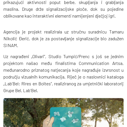
prikazujući aktivnosti poput berbe, skupljanja i grabljanja
maslina. Druge drže signalizacijske ploče, dok su pojedine
oblikovane kao interaktivni elementi namijenjeni dječjoj igri.
Agencija je projekt realizirala uz stručnu suradnicu Tamaru
Nikolić Đerić, dok je za postavljanje signalizacije bio zadužen
SINAM.
Uz nagrađeni „Olivari”, Studio Tumpić/Prenc s još se jednim
projektom našao među finalistima Communication Artsa,
međunarodno priznatog natjecanja koje nagrađuje izvrsnost u
području vizualnih komunikacija. Riječ je o naslovnici kataloga
„Lab’Bel: Rires en Boîtes“, realiziranog za umjetnički laboratorij
Grupe Bel, Lab’Bel.