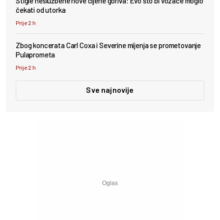
Stigle neslužbene nove cijene goriva: Evo što bi vozače moglo
čekati od utorka
Prije 2 h
Zbog koncerata Carl Coxa i Severine mijenja se prometovanje
Pulaprometa
Prije 2 h
Sve najnovije