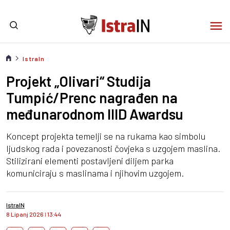
IstraIn
Projekt „Olivari“ Studija
Tumpić/Prenc nagrađen na
međunarodnom IIID Awardsu
Koncept projekta temelji se na rukama kao simbolu
ljudskog rada i povezanosti čovjeka s uzgojem maslina.
Stilizirani elementi postavljeni diljem parka
komuniciraju s maslinama i njihovim uzgojem.
IstraIN
8 Lipanj 2026
I
13:44