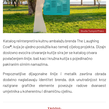
Studio Tumpić/Prenc
Katalog reinterpretira kultnu ambalažu brenda The Laughing
Cow®, koja je ujedno poslužila kao temelj cijelog projekta. Dizajn
doslovno evocira otvaranje kutije sira jer se katalog otvara
povlačenjem linije, baš kao i kružna kutija s pojedinačno
pakiranim sirnim namazima.
Prepoznatljive dijagonalne linije i metalik završna obrada
dodatno naglašavaju identitet brenda, dok unutrašnjost kroz
razigrane grafičke elemente povezuje radove dvanaest
umjetnika u koherentnu i dinamičnu cjelinu.
TAGOVI: