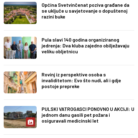
Općina Svetvinčenat poziva građane da
se uključe u savjetovanje o dopuštenoj
razini buke
Pula slavi 140 godina organiziranog
jedrenja: Dva kluba zajedno obilježavaju
veliku obljetnicu
Rovinj iz perspektive osoba s
invaliditetom: Evo što nudi, ali i gdje
postoje prepreke
PULSKI VATROGASCI PONOVNO U AKCIJI: U
jednom danu gasili pet požara i
osiguravali medicinski let