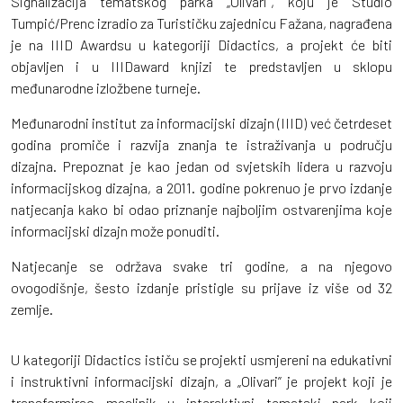
Signalizacija tematskog parka „Olivari”, koju je Studio
Tumpić/Prenc izradio za Turističku zajednicu Fažana, nagrađena
je na IIID Awardsu u kategoriji Didactics, a projekt će biti
objavljen i u IIIDaward knjizi te predstavljen u sklopu
međunarodne izložbene turneje.
Međunarodni institut za informacijski dizajn (IIID) već četrdeset
godina promiče i razvija znanja te istraživanja u području
dizajna. Prepoznat je kao jedan od svjetskih lidera u razvoju
informacijskog dizajna, a 2011. godine pokrenuo je prvo izdanje
natjecanja kako bi odao priznanje najboljim ostvarenjima koje
informacijski dizajn može ponuditi.
Natjecanje se održava svake tri godine, a na njegovo
ovogodišnje, šesto izdanje pristigle su prijave iz više od 32
zemlje.
U kategoriji Didactics ističu se projekti usmjereni na edukativni
i instruktivni informacijski dizajn, a „Olivari” je projekt koji je
transformirao maslinik u interaktivni tematski park koji