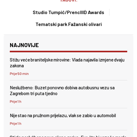
Studio Tumpić/Prenc
IIID Awards
Tematski park Fažanski olivari
NAJNOVIJE
Stižu veće braniteljske mirovine: Vlada najavila izmjene dvaju
zakona
Prije 50 min
Neslužbeno: Buzet ponovno dobiva autobusnu vezu sa
Zagrebom tri puta tjedno
Prije 1 h
Nije stao na pružnom prijelazu, vlak se zabio u automobil
Prije 1 h