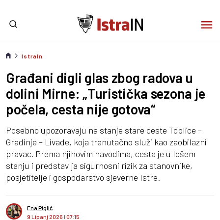
IstraIn
Građani digli glas zbog radova u
dolini Mirne: „Turistička sezona je
počela, cesta nije gotova“
Posebno upozoravaju na stanje stare ceste Toplice –
Gradinje – Livade, koja trenutačno služi kao zaobilazni
pravac. Prema njihovim navodima, cesta je u lošem
stanju i predstavlja sigurnosni rizik za stanovnike,
posjetitelje i gospodarstvo sjeverne Istre.
Ena Piglić
9 Lipanj 2026
I
07:15