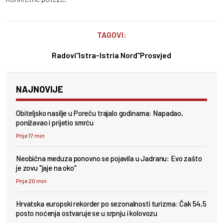
TAGOVI:
Radovi
“Istra-Istria Nord”
Prosvjed
NAJNOVIJE
Obiteljsko nasilje u Poreču trajalo godinama: Napadao,
ponižavao i prijetio smrću
Prije 17 min
Neobična meduza ponovno se pojavila u Jadranu: Evo zašto
je zovu "jaje na oko"
Prije 20 min
Hrvatska europski rekorder po sezonalnosti turizma: Čak 54,5
posto noćenja ostvaruje se u srpnju i kolovozu