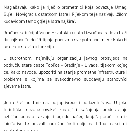
Naglašavaju kako je riječ o prometnici koja povezuje Umag,
Buje i Novigrad s ostatkom Istre i Rijekom te je nazivaju „žilom
kucavicom tamo gdje je Istra najšira“.
Građanska inicijativa od Hrvatskih cesta i izvođača radova traži
da najkasnije do 19. lipnja poduzmu sve potrebne mjere kako bi
se cesta stavila u funkciju.
U suprotnom, najavljuju organizaciju javnog prosvjeda na
području stare ceste Toplice – Gradinje – Livade, tijekom kojeg
će, kako navode, upozoriti na stanje prometne infrastrukture i
probleme s kojima se svakodnevno suočavaju stanovnici
sjeverne Istre.
„Istra živi od turizma, poljoprivrede i poduzetništva. U jeku
turističke sezone ovakvi zastoji i kašnjenja predstavljaju
ozbiljan udarac razvoju i ugledu našeg kraja“, poručili su iz
inicijative te pozvali nadležne institucije na hitnu reakciju i
konkretne poteze.