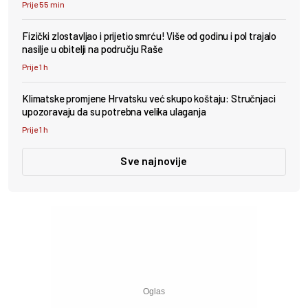
Prije 55 min
Fizički zlostavljao i prijetio smrću! Više od godinu i pol trajalo
nasilje u obitelji na području Raše
Prije 1 h
Klimatske promjene Hrvatsku već skupo koštaju: Stručnjaci
upozoravaju da su potrebna velika ulaganja
Prije 1 h
Sve najnovije