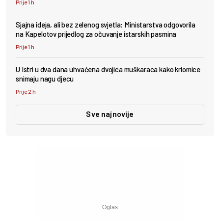
Prije 1 h
Sjajna ideja, ali bez zelenog svjetla: Ministarstva odgovorila
na Kapelotov prijedlog za očuvanje istarskih pasmina
Prije 1 h
U Istri u dva dana uhvaćena dvojica muškaraca kako kriomice
snimaju nagu djecu
Prije 2 h
Sve najnovije