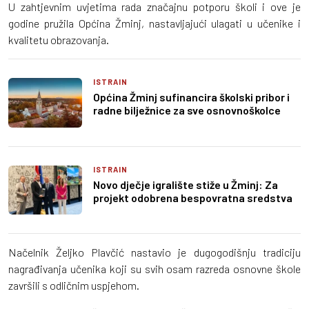
U zahtjevnim uvjetima rada značajnu potporu školi i ove je
godine pružila Općina Žminj, nastavljajući ulagati u učenike i
kvalitetu obrazovanja.
ISTRAIN
Općina Žminj sufinancira školski pribor i
radne bilježnice za sve osnovnoškolce
ISTRAIN
Novo dječje igralište stiže u Žminj: Za
projekt odobrena bespovratna sredstva
Načelnik Željko Plavčić nastavio je dugogodišnju tradiciju
nagrađivanja učenika koji su svih osam razreda osnovne škole
završili s odličnim uspjehom.