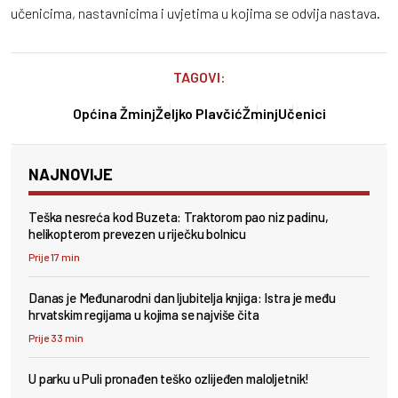
učenicima, nastavnicima i uvjetima u kojima se odvija nastava.
TAGOVI:
Općina Žminj
Željko Plavčić
Žminj
Učenici
NAJNOVIJE
Teška nesreća kod Buzeta: Traktorom pao niz padinu,
helikopterom prevezen u riječku bolnicu
Prije 17 min
Danas je Međunarodni dan ljubitelja knjiga: Istra je među
hrvatskim regijama u kojima se najviše čita
Prije 33 min
U parku u Puli pronađen teško ozlijeđen maloljetnik!