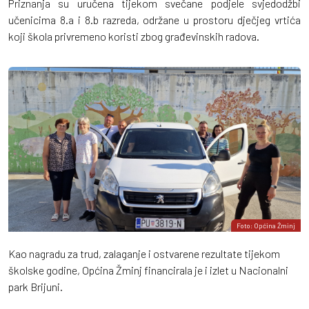
Priznanja su uručena tijekom svečane podjele svjedodžbi
učenicima 8.a i 8.b razreda, održane u prostoru dječjeg vrtića
koji škola privremeno koristi zbog građevinskih radova.
Foto: Općina Žminj
Kao nagradu za trud, zalaganje i ostvarene rezultate tijekom
školske godine, Općina Žminj financirala je i izlet u Nacionalni
park Brijuni.