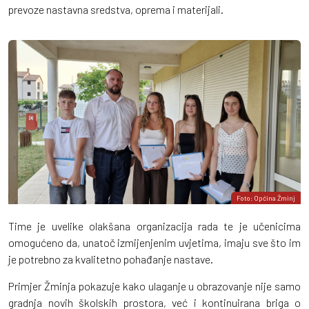
prevoze nastavna sredstva, oprema i materijali.
Foto: Općina Žminj
Time je uvelike olakšana organizacija rada te je učenicima
omogućeno da, unatoč izmijenjenim uvjetima, imaju sve što im
je potrebno za kvalitetno pohađanje nastave.
Primjer Žminja pokazuje kako ulaganje u obrazovanje nije samo
gradnja novih školskih prostora, već i kontinuirana briga o