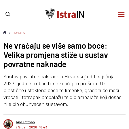
IstraIn
Ne vraćaju se više samo boce:
Velika promjena stiže u sustav
povratne naknade
Sustav povratne naknade u Hrvatskoj od 1. siječnja
2027. godine trebao bi se značajno proširiti. Uz
plastične i staklene boce te limenke, građani će moći
vraćati i tetrapak ambalažu te dio ambalaže koji dosad
nije bio obuhvaćen sustavom.
Ana Totman
7 Srpanj 2026
I
16:43