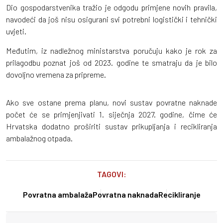
Dio gospodarstvenika tražio je odgodu primjene novih pravila,
navodeći da još nisu osigurani svi potrebni logistički i tehnički
uvjeti.
Međutim, iz nadležnog ministarstva poručuju kako je rok za
prilagodbu poznat još od 2023. godine te smatraju da je bilo
dovoljno vremena za pripreme.
Ako sve ostane prema planu, novi sustav povratne naknade
počet će se primjenjivati 1. siječnja 2027. godine, čime će
Hrvatska dodatno proširiti sustav prikupljanja i recikliranja
ambalažnog otpada.
TAGOVI:
Povratna ambalaža
Povratna naknada
Recikliranje