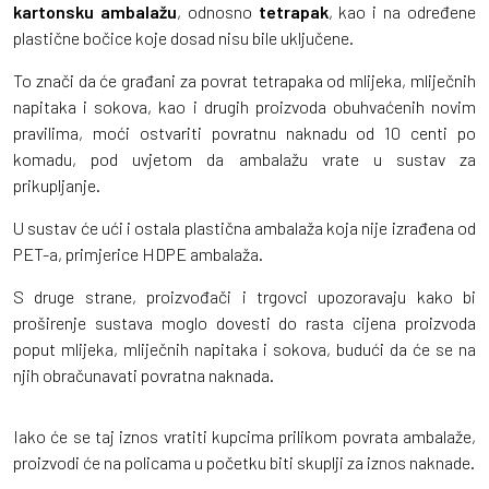
kartonsku ambalažu
, odnosno
tetrapak
, kao i na određene
plastične bočice koje dosad nisu bile uključene.
To znači da će građani za povrat tetrapaka od mlijeka, mliječnih
napitaka i sokova, kao i drugih proizvoda obuhvaćenih novim
pravilima, moći ostvariti povratnu naknadu od 10 centi po
komadu, pod uvjetom da ambalažu vrate u sustav za
prikupljanje.
U sustav će ući i ostala plastična ambalaža koja nije izrađena od
PET-a, primjerice HDPE ambalaža.
S druge strane, proizvođači i trgovci upozoravaju kako bi
proširenje sustava moglo dovesti do rasta cijena proizvoda
poput mlijeka, mliječnih napitaka i sokova, budući da će se na
njih obračunavati povratna naknada.
Iako će se taj iznos vratiti kupcima prilikom povrata ambalaže,
proizvodi će na policama u početku biti skuplji za iznos naknade.