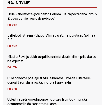
NAJNOVIJE
Društvene mreže gore nakon Poljuda: „Istra pokradena, protiv
Ercega se nije moglo do pobjede“
Prije 6 h
Veliki bod Istre na Poljudu! Ahmeti u 95. minuti utišao Split za
2:2
Prije 6 h
Mladi u Rovinju dobit će priliku snimiti vlastiti film – prijavite se
na vrijeme!
Prije 7 h
Pula ponovno postaje središte bajkera: Croatia Bike Week
donosi četiri dana rocka, motora i spektakla
Prije 7 h
Ugledni svjetski mediji ponovno pišu o Istri: Od vrhunske
gastronomije do koncerata u Areni