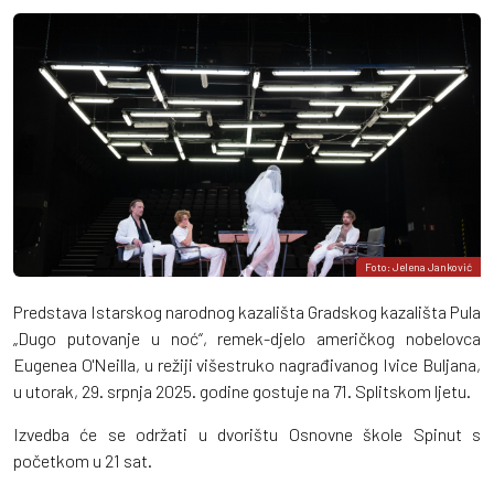
Foto: Jelena Janković
Predstava Istarskog narodnog kazališta Gradskog kazališta Pula
„Dugo putovanje u noć“, remek-djelo američkog nobelovca
Eugenea O'Neilla, u režiji višestruko nagrađivanog Ivice Buljana,
u utorak, 29. srpnja 2025. godine gostuje na 71. Splitskom ljetu.
Izvedba će se održati u dvorištu Osnovne škole Spinut s
početkom u 21 sat.