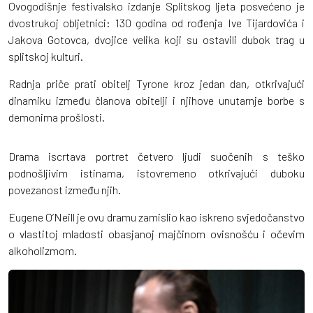
Ovogodišnje festivalsko izdanje Splitskog ljeta posvećeno je
dvostrukoj obljetnici: 130 godina od rođenja Ive Tijardovića i
Jakova Gotovca, dvojice velika koji su ostavili dubok trag u
splitskoj kulturi.
Radnja priče prati obitelj Tyrone kroz jedan dan, otkrivajući
dinamiku između članova obitelji i njihove unutarnje borbe s
demonima prošlosti.
Drama iscrtava portret četvero ljudi suočenih s teško
podnošljivim istinama, istovremeno otkrivajući duboku
povezanost između njih.
Eugene O’Neill je ovu dramu zamislio kao iskreno svjedočanstvo
o vlastitoj mladosti obasjanoj majčinom ovisnošću i očevim
alkoholizmom.