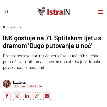
Kultura
INK gostuje na 71. Splitskom ljetu s
dramom 'Dugo putovanje u noć'
Drama iscrtava portret četvero ljudi suočenih s teško
podnošljivim istinama, istovremeno otkrivajući duboku
povezanost između njih.
Ena Piglić
28 Srpanj 2025
I
22:00