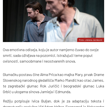
Foto: Jelena Janković
Ova emotivna odiseja, koju je autor namjerno čuvao do svoje
smrti, sada oživljava na pozornici, istražujući teme poput
ovisnosti, samoobmane i neostvarenih snova.
Glumačku postavu čine Alma Prica kao majka Mary, prvak Drame
Slovenskog narodnog gledališča Marko Mandić kao otac James,
te zagrebački glumac Rok Juričić i beogradski glumac Luka
Grbić u ulogama sinova Jamieja i Edmunda.
Režiju potpisuje Ivica Buljan, dok je za adaptaciju teksta i
dramaturgiju zaslužan Vid Adam Hribar. Scenograf je Aleksandar