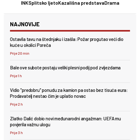
INK
Splitsko ljeto
Kazališna predstava
Drama
NAJNOVIJE
Ostavila tavu na štednjaku i izašla: Požar progutao veći dio
kuće u okolici Poreča
Prije 20 min
Bale ove subote postaju veliki plesni podij pod zvijezdama
Prije 1 h
Vidio "predobru" ponudu za kamion pa ostao bez tisuća eura:
Prodavatelj nestao čim je uplatio novac
Prije 2 h
Zlatko Dalić dobio novi međunarodni angažman: UEFA mu
povjerila važnu ulogu
Prije 3 h